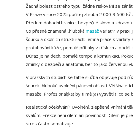
Žádná bolest ostrého typu, žádné riskování se záněty 
V Praze v roce 2025 počítej zhruba 2 000-3 500 Kč z
Předem dohodni hranice, bezpečné slovo a zdravotní 
Co přesně znamená „hluboká
masáž
varlat“? V praxi 
šourku a okolních strukturách: jemná práce s varlaty a
protahování kůže, pomalé přítlaky v tříslech a podél
Důraz je na dech, pomalé tempo a komunikaci. Pokud 
zmínky o bezpečí a anatomii, ber to jako červenou vla
V pražských studiích se tahle služba objevuje pod r
šourek, hluboké uvolnění pánevní oblasti. Většina etick
masáže. Profesionál(ka) by ti měl(a) vysvětlit, co se b
Realistická očekávání? Uvolnění, zlepšené vnímání t
svalům. Erekce není cílem ani povinností. Cílem je pře
stres často somatizuje.