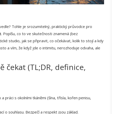
 vedle? Tohle je srozumitelný, praktický průvodce pro
t
. Popíšu, co to ve skutečnosti znamená (bez
ké studio, jak se připravit, co očekávat, kolik to stojí a kdy
asto a vím, že když jde o intimitu, nerozhoduje odvaha, ale
ně čekat (TL;DR, definice,
 práci s okolními tkáněmi (šína, třísla, kořen penisu,
ací o souhlasu. Bezpečí a respekt jsou základ.