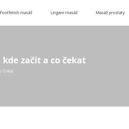
Footfetish masáž
Lingam masáž
Masáž prostaty
kde začít a co čekat
o Čekat