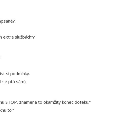
napsané?
ch extra službách“?
.
íst si podmínky.
l se ptá sám).
knu STOP, znamená to okamžitý konec doteku.“
knu to.“