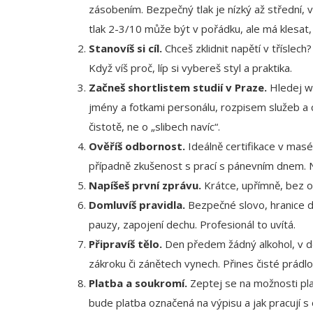
zásobením. Bezpečný tlak je nízký až střední, 
tlak 2-3/10 může být v pořádku, ale má klesat,
Stanovíš si cíl.
Chceš zklidnit napětí v třísle
Když víš proč, líp si vybereš styl a praktika.
Začneš shortlistem studií v Praze.
Hledej we
jmény a fotkami personálu, rozpisem služeb a c
čistotě, ne o „slibech navíc“.
Ověříš odbornost.
Ideálně certifikace v masér
případně zkušenost s prací s pánevním dnem. N
Napíšeš první zprávu.
Krátce, upřímně, bez om
Domluvíš pravidla.
Bezpečné slovo, hranice 
pauzy, zapojení dechu. Profesionál to uvítá.
Připravíš tělo.
Den předem žádný alkohol, v de
zákroku či zánětech vynech. Přines čisté prádlo
Platba a soukromí.
Zeptej se na možnosti plat
bude platba označená na výpisu a jak pracují s