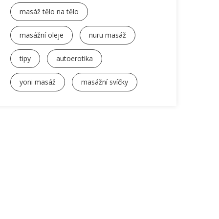
masáž tělo na tělo
masážní oleje
nuru masáž
tipy
autoerotika
yoni masáž
masážní svíčky