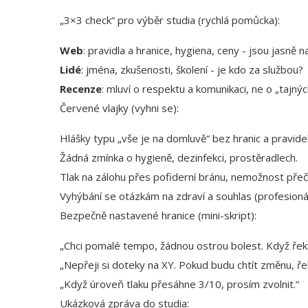
„3×3 check“ pro výběr studia (rychlá pomůcka):
Web
: pravidla a hranice, hygiena, ceny - jsou jasně 
Lidé
: jména, zkušenosti, školení - je kdo za službou?
Recenze
: mluví o respektu a komunikaci, ne o „tajný
Červené vlajky (vyhni se):
Hlášky typu „vše je na domluvě“ bez hranic a pravidel
Žádná zmínka o hygieně, dezinfekci, prostěradlech.
Tlak na zálohu přes pofiderní bránu, nemožnost přeč
Vyhýbání se otázkám na zdraví a souhlas (profesioná
Bezpečně nastavené hranice (mini-skript):
„Chci pomalé tempo, žádnou ostrou bolest. Když ře
„Nepřeji si doteky na XY. Pokud budu chtít změnu, ře
„Když úroveň tlaku přesáhne 3/10, prosím zvolnit.“
Ukázková zpráva do studia: