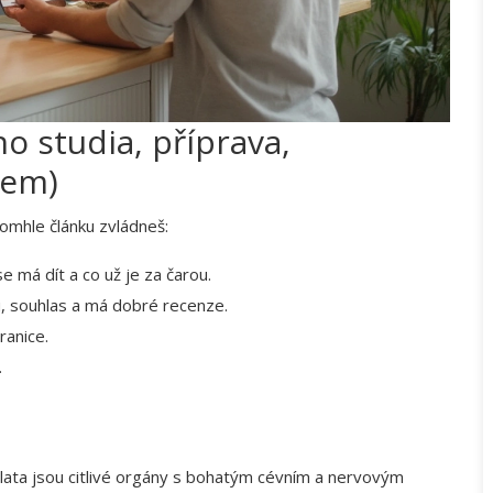
ho studia, příprava,
kem)
omhle článku zvládneš:
se má dít a co už je za čarou.
u, souhlas a má dobré recenze.
ranice.
.
lata jsou citlivé orgány s bohatým cévním a nervovým