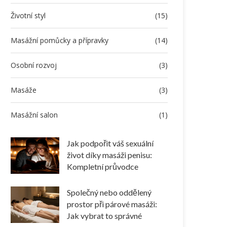
Životní styl
(15)
Masážní pomůcky a přípravky
(14)
Osobní rozvoj
(3)
Masáže
(3)
Masážní salon
(1)
Jak podpořit váš sexuální
život díky masáži penisu:
Kompletní průvodce
Společný nebo oddělený
prostor při párové masáži:
Jak vybrat to správné