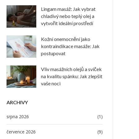
Lingam masáž: Jak vybrat
chladivý nebo teplý olej a
vytvořit ideální prostředí
Kožní onemocnění jako
kontraindikace masáže: Jak
postupovat
Vliv masážních olejů a svíček
na kvalitu spánku: Jak zlepšit
vaše noci
ARCHIVY
srpna 2026
(1)
července 2026
(9)