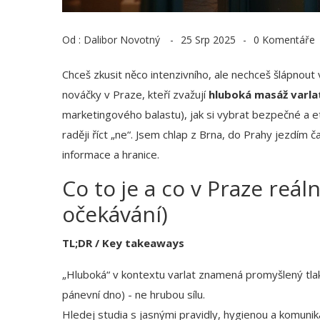
Od :
Dalibor Novotný
25 Srp 2025
0 Komentáře
Chceš zkusit něco intenzivního, ale nechceš šlápnout
nováčky v Praze, kteří zvažují
hluboká masáž varla
marketingového balastu), jak si vybrat bezpečné a etic
raději říct „ne“. Jsem chlap z Brna, do Prahy jezdím č
informace a hranice.
Co to je a co v Praze reál
očekávání)
TL;DR / Key takeaways
„Hluboká“ v kontextu varlat znamená promyšlený tlak a
pánevní dno) - ne hrubou sílu.
Hledej studia s jasnými pravidly, hygienou a komunik