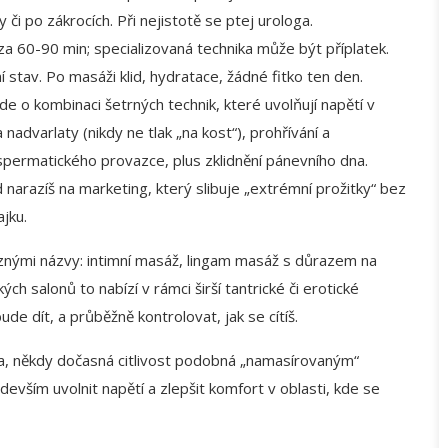
či po zákrocích. Při nejistotě se ptej urologa.
a 60-90 min; specializovaná technika může být příplatek.
stav. Po masáži klid, hydratace, žádné fitko ten den.
jde o kombinaci šetrných technik, které uvolňují napětí v
 nadvarlaty (nikdy ne tlak „na kost“), prohřívání a
 spermatického provazce, plus zklidnění pánevního dna.
narazíš na marketing, který slibuje „extrémní prožitky“ bez
jku.
ůznými názvy: intimní masáž, lingam masáž s důrazem na
ých salonů to nabízí v rámci širší tantrické či erotické
ude dít, a průběžně kontrolovat, jak se cítíš.
ěla, někdy dočasná citlivost podobná „namasírovaným“
devším uvolnit napětí a zlepšit komfort v oblasti, kde se