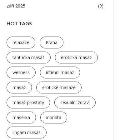
září 2025
(9)
HOT TAGS
relaxace
Praha
tantrická masáž
erotická masáž
wellness
intimní masáž
masáž
erotické masáže
masáž prostaty
sexuální zdraví
masérka
intimita
lingam masáž