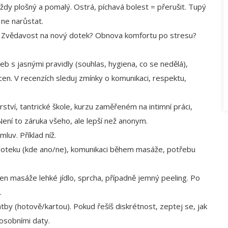
vždy plošný a pomalý. Ostrá, píchavá bolest = přerušit. Tupý
 ne narůstat.
ch? Zvědavost na nový dotek? Obnova komfortu po stresu?
b s jasnými pravidly (souhlas, hygiena, co se nedělá),
en. V recenzích sleduj zmínky o komunikaci, respektu,
ství, tantrické škole, kurzu zaměřeném na intimní práci,
ení to záruka všeho, ale lepší než anonym.
luv. Příklad níž.
doteku (kde ano/ne), komunikaci během masáže, potřebu
n masáže lehké jídlo, sprcha, případně jemný peeling. Po
.
by (hotově/kartou). Pokud řešíš diskrétnost, zeptej se, jak
 osobními daty.