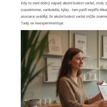
Kdy to není dobrý nápad: akutní bolest varlat, otok,
(vazektomie, varikokéla, kýla) - tam patří nejdřív lék
asociace uvádějí, že akutní bolest varlat může zname
Tady se neexperimentuje.