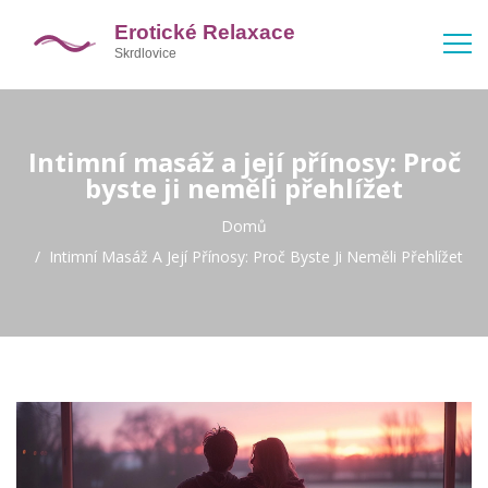
Intimní masáž a její přínosy: Proč
byste ji neměli přehlížet
Domů
Intimní Masáž A Její Přínosy: Proč Byste Ji Neměli Přehlížet