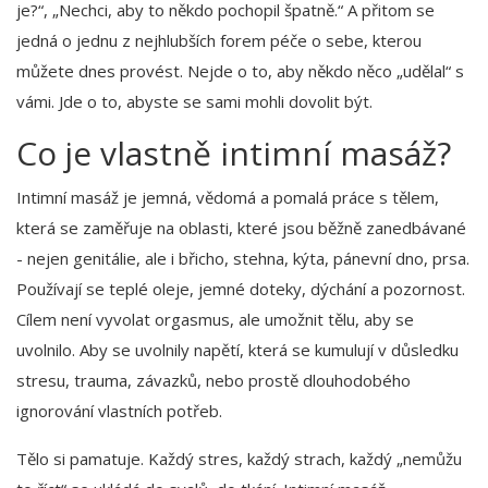
je?“, „Nechci, aby to někdo pochopil špatně.“ A přitom se
jedná o jednu z nejhlubších forem péče o sebe, kterou
můžete dnes provést. Nejde o to, aby někdo něco „udělal“ s
vámi. Jde o to, abyste se sami mohli dovolit být.
Co je vlastně intimní masáž?
Intimní masáž je jemná, vědomá a pomalá práce s tělem,
která se zaměřuje na oblasti, které jsou běžně zanedbávané
- nejen genitálie, ale i břicho, stehna, kýta, pánevní dno, prsa.
Používají se teplé oleje, jemné doteky, dýchání a pozornost.
Cílem není vyvolat orgasmus, ale umožnit tělu, aby se
uvolnilo. Aby se uvolnily napětí, která se kumulují v důsledku
stresu, trauma, závazků, nebo prostě dlouhodobého
ignorování vlastních potřeb.
Tělo si pamatuje. Každý stres, každý strach, každý „nemůžu