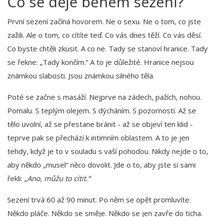
Co se děje během sezení?
První sezení začíná hovorem. Ne o sexu. Ne o tom, co jste
zažili. Ale o tom, co cítíte teď. Co vás dnes těží. Co vás děsí.
Co byste chtěli zkusit. A co ne. Tady se stanoví hranice. Tady
se řekne: „Tady končím.“ A to je důležité. Hranice nejsou
známkou slabosti. Jsou známkou silného těla.
Poté se začne s masáží. Nejprve na zádech, pažích, nohou.
Pomalu. S teplým olejem. S dýcháním. S pozorností. Až se
tělo uvolní, až se přestane bránit - až se objeví ten klid -
teprve pak se přechází k intimním oblastem. A to je jen
tehdy, když je to v souladu s vaší pohodou. Nikdy nejde o to,
aby někdo „musel“ něco dovolit. Jde o to, aby jste si sami
řekli:
„Ano, můžu to cítit.“
Sezení trvá 60 až 90 minut. Po něm se opět promluvíte.
Někdo pláče. Někdo se směje. Někdo se jen zavře do ticha.