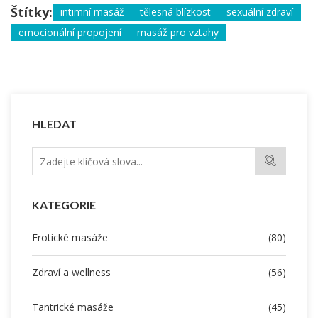
Štítky:
intimní masáž
tělesná blízkost
sexuální zdraví
emocionální propojení
masáž pro vztahy
HLEDAT
KATEGORIE
Erotické masáže
(80)
Zdraví a wellness
(56)
Tantrické masáže
(45)