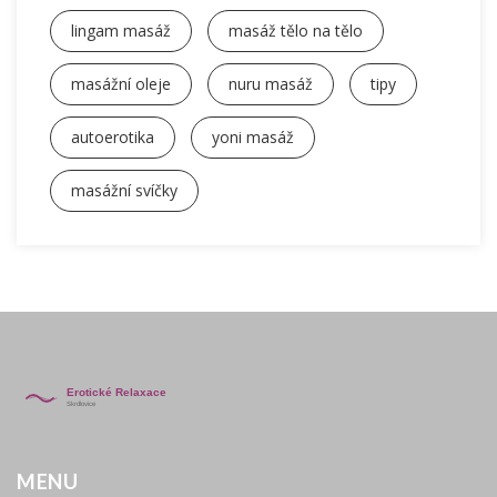
lingam masáž
masáž tělo na tělo
masážní oleje
nuru masáž
tipy
autoerotika
yoni masáž
masážní svíčky
MENU