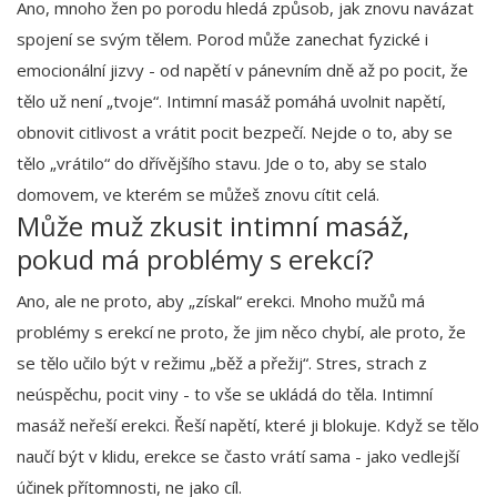
Ano, mnoho žen po porodu hledá způsob, jak znovu navázat
spojení se svým tělem. Porod může zanechat fyzické i
emocionální jizvy - od napětí v pánevním dně až po pocit, že
tělo už není „tvoje“. Intimní masáž pomáhá uvolnit napětí,
obnovit citlivost a vrátit pocit bezpečí. Nejde o to, aby se
tělo „vrátilo“ do dřívějšího stavu. Jde o to, aby se stalo
domovem, ve kterém se můžeš znovu cítit celá.
Může muž zkusit intimní masáž,
pokud má problémy s erekcí?
Ano, ale ne proto, aby „získal“ erekci. Mnoho mužů má
problémy s erekcí ne proto, že jim něco chybí, ale proto, že
se tělo učilo být v režimu „běž a přežij“. Stres, strach z
neúspěchu, pocit viny - to vše se ukládá do těla. Intimní
masáž neřeší erekci. Řeší napětí, které ji blokuje. Když se tělo
naučí být v klidu, erekce se často vrátí sama - jako vedlejší
účinek přítomnosti, ne jako cíl.