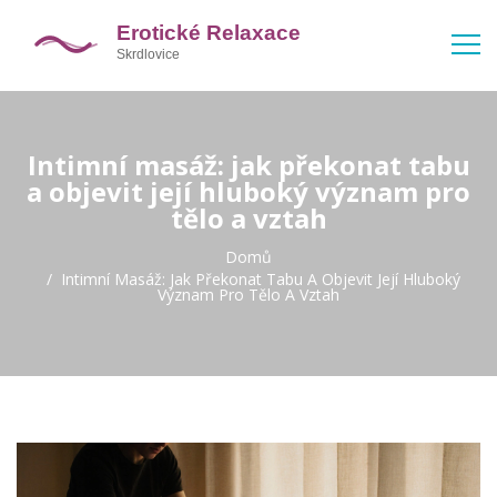
Intimní masáž: jak překonat tabu
a objevit její hluboký význam pro
tělo a vztah
Domů
Intimní Masáž: Jak Překonat Tabu A Objevit Její Hluboký
Význam Pro Tělo A Vztah