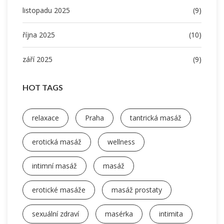
listopadu 2025
(9)
října 2025
(10)
září 2025
(9)
HOT TAGS
relaxace
Praha
tantrická masáž
erotická masáž
wellness
intimní masáž
masáž
erotické masáže
masáž prostaty
sexuální zdraví
masérka
intimita