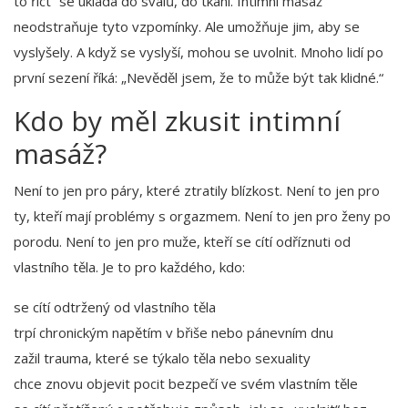
to říct“ se ukládá do svalů, do tkání. Intimní masáž
neodstraňuje tyto vzpomínky. Ale umožňuje jim, aby se
vyslyšely. A když se vyslyší, mohou se uvolnit. Mnoho lidí po
první sezení říká: „Nevěděl jsem, že to může být tak klidné.“
Kdo by měl zkusit intimní
masáž?
Není to jen pro páry, které ztratily blízkost. Není to jen pro
ty, kteří mají problémy s orgazmem. Není to jen pro ženy po
porodu. Není to jen pro muže, kteří se cítí odříznuti od
vlastního těla. Je to pro každého, kdo:
se cítí odtržený od vlastního těla
trpí chronickým napětím v břiše nebo pánevním dnu
zažil trauma, které se týkalo těla nebo sexuality
chce znovu objevit pocit bezpečí ve svém vlastním těle