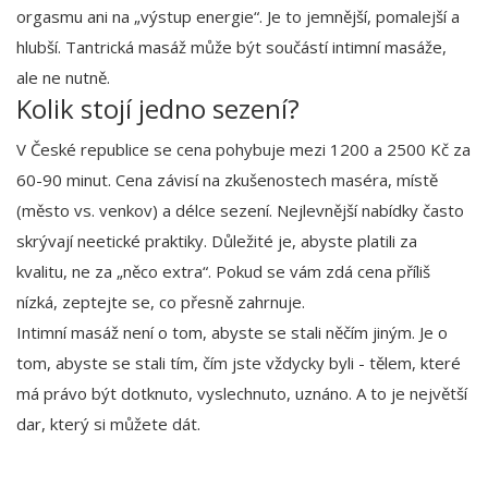
orgasmu ani na „výstup energie“. Je to jemnější, pomalejší a
hlubší. Tantrická masáž může být součástí intimní masáže,
ale ne nutně.
Kolik stojí jedno sezení?
V České republice se cena pohybuje mezi 1200 a 2500 Kč za
60-90 minut. Cena závisí na zkušenostech maséra, místě
(město vs. venkov) a délce sezení. Nejlevnější nabídky často
skrývají neetické praktiky. Důležité je, abyste platili za
kvalitu, ne za „něco extra“. Pokud se vám zdá cena příliš
nízká, zeptejte se, co přesně zahrnuje.
Intimní masáž není o tom, abyste se stali něčím jiným. Je o
tom, abyste se stali tím, čím jste vždycky byli - tělem, které
má právo být dotknuto, vyslechnuto, uznáno. A to je největší
dar, který si můžete dát.