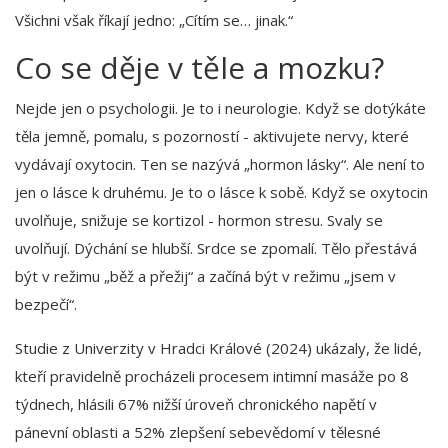
Všichni však říkají jedno: „Cítím se… jinak.“
Co se děje v těle a mozku?
Nejde jen o psychologii. Je to i neurologie. Když se dotýkáte
těla jemně, pomalu, s pozorností - aktivujete nervy, které
vydávají oxytocin. Ten se nazývá „hormon lásky“. Ale není to
jen o lásce k druhému. Je to o lásce k sobě. Když se oxytocin
uvolňuje, snižuje se kortizol - hormon stresu. Svaly se
uvolňují. Dýchání se hlubší. Srdce se zpomalí. Tělo přestává
být v režimu „běž a přežij“ a začíná být v režimu „jsem v
bezpečí“.
Studie z Univerzity v Hradci Králové (2024) ukázaly, že lidé,
kteří pravidelně procházeli procesem intimní masáže po 8
týdnech, hlásili 67% nižší úroveň chronického napětí v
pánevní oblasti a 52% zlepšení sebevědomí v tělesné