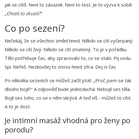
jak se cítíš. Není to závazek. Není to test. Je to výzva k sobě:
„Chceš to zkusit?“
Co po sezení?
Nečekáj, že se všechno změní hned. Někdo se cítí vyčerpaný.
Někdo se cítí živý. Někdo se cítí zmatený. To je v pořádku.
Tělo potřebuje čas, aby zpracovalo to, co se stalo. Pij vodu.
Spi. Neřeš. Nezkoušej to znovu hned zítra. Dej si čas.
Po několika sezeních se můžeš začít ptát: „Proč jsem se tak
dlouho bojil?“ A odpověď bude jednoduchá: Nebojil ses těla.
Bojil ses toho, co se v něm skrývá. A teď víš - můžeš to cítit.
A to je dost.
Je intimní masáž vhodná pro ženy po
porodu?