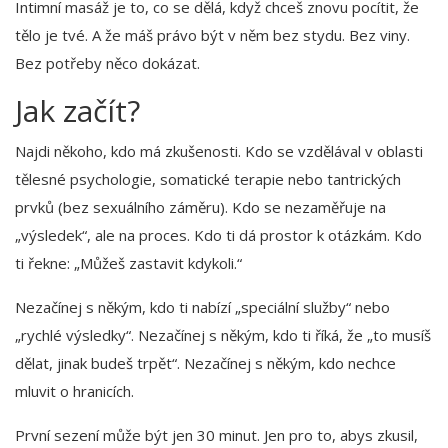
Intimní masáž je to, co se dělá, když chceš znovu pocítit, že
tělo je tvé. A že máš právo být v něm bez stydu. Bez viny.
Bez potřeby něco dokázat.
Jak začít?
Najdi někoho, kdo má zkušenosti. Kdo se vzdělával v oblasti
tělesné psychologie, somatické terapie nebo tantrických
prvků (bez sexuálního záměru). Kdo se nezaměřuje na
„výsledek“, ale na proces. Kdo ti dá prostor k otázkám. Kdo
ti řekne: „Můžeš zastavit kdykoli.“
Nezačínej s někým, kdo ti nabízí „speciální služby“ nebo
„rychlé výsledky“. Nezačínej s někým, kdo ti říká, že „to musíš
dělat, jinak budeš trpět“. Nezačínej s někým, kdo nechce
mluvit o hranicích.
První sezení může být jen 30 minut. Jen pro to, abys zkusil,