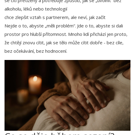
se cítí přetížený a potřebuje způsob, jak se „uvolnit“ bez
alkoholu, léků nebo technologií
chce zlepšit vztah s partnerem, ale neví, jak začít
Nejde o to, abyste „měli problém“. Jde o to, abyste si dali
prostor pro hlubší přítomnost. Mnoho lidí přichází jen proto,
že chtějí znovu cítit, jak se tělo může cítit dobře - bez cíle,
bez očekávání, bez hodnocení.