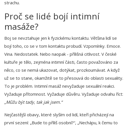
strachu.
Proč se lidé bojí intimní
masáže?
Boj se nevztahuje jen k fyzickému kontaktu. Většina lidí se
bojí toho, co se v tom kontaktu probudí. Vzpomínky. Emoce.
Vina. Nedostatek. Nebo naopak - přílišná citlivost. V české
kultuře je tělo, zejména intimní části, často považováno za
něco, co se nemá ukazovat, dotýkat, prozkoumávat. A když
už se to stane, okamžitě se to přesouvá do oblasti sexuality.
To je problém. Intimní masáž nevyžaduje sexuální reakci.
Vyžaduje přítomnost. Vyžaduje důvěru. Vyžaduje odvahu říct:
„Můžu být tady, tak jak jsem.“
Nejčastější obavy, které slyším od lidí, kteří přicházejí na
první sezení: „Bude to příliš osobní?“, „Nechápu, k čemu to