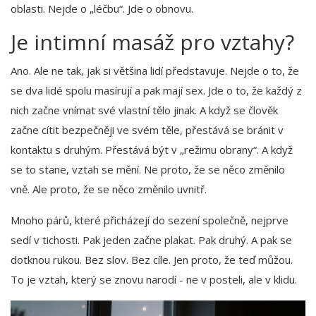
oblasti. Nejde o „léčbu“. Jde o obnovu.
Je intimní masáž pro vztahy?
Ano. Ale ne tak, jak si většina lidí představuje. Nejde o to, že
se dva lidé spolu masírují a pak mají sex. Jde o to, že každý z
nich začne vnímat své vlastní tělo jinak. A když se člověk
začne cítit bezpečněji ve svém těle, přestává se bránit v
kontaktu s druhým. Přestává být v „režimu obrany“. A když
se to stane, vztah se mění. Ne proto, že se něco změnilo
vně. Ale proto, že se něco změnilo uvnitř.
Mnoho párů, které přicházejí do sezení společně, nejprve
sedí v tichosti. Pak jeden začne plakat. Pak druhý. A pak se
dotknou rukou. Bez slov. Bez cíle. Jen proto, že teď můžou.
To je vztah, který se znovu narodí - ne v posteli, ale v klidu.