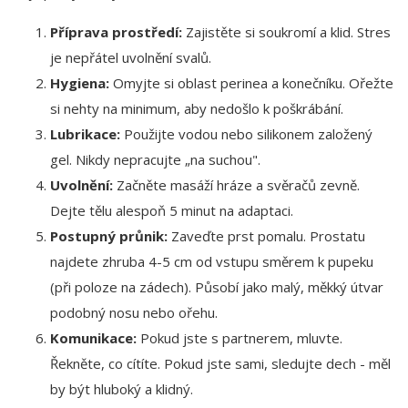
Příprava prostředí:
Zajistěte si soukromí a klid. Stres
je nepřátel uvolnění svalů.
Hygiena:
Omyjte si oblast perinea a konečníku. Ořežte
si nehty na minimum, aby nedošlo k poškrábání.
Lubrikace:
Použijte vodou nebo silikonem založený
gel. Nikdy nepracujte „na suchou".
Uvolnění:
Začněte masáží hráze a svěračů zevně.
Dejte tělu alespoň 5 minut na adaptaci.
Postupný průnik:
Zaveďte prst pomalu. Prostatu
najdete zhruba 4-5 cm od vstupu směrem k pupeku
(při poloze na zádech). Působí jako malý, měkký útvar
podobný nosu nebo ořehu.
Komunikace:
Pokud jste s partnerem, mluvte.
Řekněte, co cítíte. Pokud jste sami, sledujte dech - měl
by být hluboký a klidný.