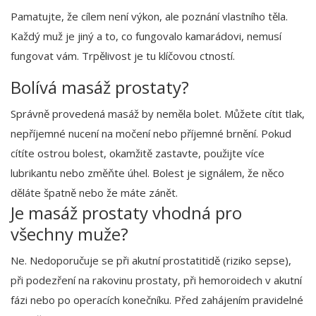
Pamatujte, že cílem není výkon, ale poznání vlastního těla.
Každý muž je jiný a to, co fungovalo kamarádovi, nemusí
fungovat vám. Trpělivost je tu klíčovou ctností.
Bolívá masáž prostaty?
Správně provedená masáž by neměla bolet. Můžete cítit tlak,
nepříjemné nucení na močení nebo příjemné brnění. Pokud
cítíte ostrou bolest, okamžitě zastavte, použijte více
lubrikantu nebo změňte úhel. Bolest je signálem, že něco
děláte špatně nebo že máte zánět.
Je masáž prostaty vhodná pro
všechny muže?
Ne. Nedoporučuje se při akutní prostatitidě (riziko sepse),
při podezření na rakovinu prostaty, při hemoroidech v akutní
fázi nebo po operacích konečníku. Před zahájením pravidelné