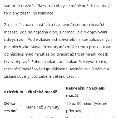
samotné dráždění žlázy trvá obvykle méně než tři minuty. Je
to cílený zásah, ne relaxace.
Zcela jiná situace nastává u tzv. sexuální nebo rekreační
masáže. Zde se nejedná o boj s nemocí, ale o objevování
citlivých zón. Podle zkušeností uživatelů na specializovaných
portálech jako MasazProstaty.info může tento proces trvat
od několika málo minut až po dvacet až třicet minut. Rozdíl
tkví v přípravě. Zatímco lékař začíná okamžitě vyšetřením,
rekreační masáž vyžaduje důkladné uvolnění svalů pánve a
získání důvěry, což zabere většinu času.
Rekreační / Sexuální
Kritérium
Lékařská masáž
masáž
Délka
15 až 30 minut (včetně
Méně než 3 minuty
trvání
přípravy)