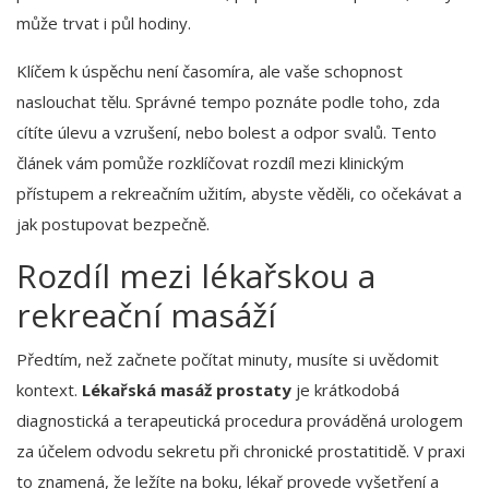
může trvat i půl hodiny.
Klíčem k úspěchu není časomíra, ale vaše schopnost
naslouchat tělu. Správné tempo poznáte podle toho, zda
cítíte úlevu a vzrušení, nebo bolest a odpor svalů. Tento
článek vám pomůže rozklíčovat rozdíl mezi klinickým
přístupem a rekreačním užitím, abyste věděli, co očekávat a
jak postupovat bezpečně.
Rozdíl mezi lékařskou a
rekreační masáží
Předtím, než začnete počítat minuty, musíte si uvědomit
kontext.
Lékařská masáž prostaty
je
krátkodobá
diagnostická a terapeutická procedura prováděná urologem
za účelem odvodu sekretu při chronické prostatitidě
. V praxi
to znamená, že ležíte na boku, lékař provede vyšetření a