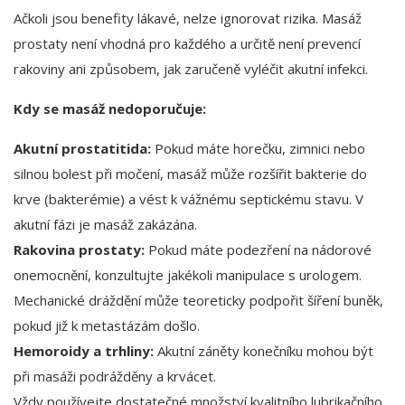
Ačkoli jsou benefity lákavé, nelze ignorovat rizika. Masáž
prostaty není vhodná pro každého a určitě není prevencí
rakoviny ani způsobem, jak zaručeně vyléčit akutní infekci.
Kdy se masáž nedoporučuje:
Akutní prostatitida:
Pokud máte horečku, zimnici nebo
silnou bolest při močení, masáž může rozšířit bakterie do
krve (bakterémie) a vést k vážnému septickému stavu. V
akutní fázi je masáž zakázána.
Rakovina prostaty:
Pokud máte podezření na nádorové
onemocnění, konzultujte jakékoli manipulace s urologem.
Mechanické dráždění může teoreticky podpořit šíření buněk,
pokud již k metastázám došlo.
Hemoroidy a trhliny:
Akutní záněty konečníku mohou být
při masáži podrážděny a krvácet.
Vždy používejte dostatečné množství kvalitního lubrikačního