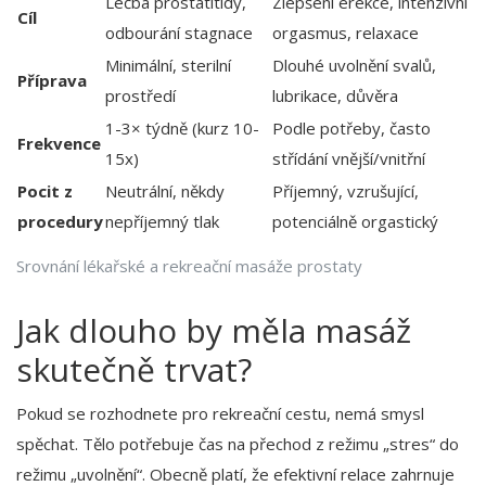
Léčba prostatitidy,
Zlepšení erekce, intenzivní
Cíl
odbourání stagnace
orgasmus, relaxace
Minimální, sterilní
Dlouhé uvolnění svalů,
Příprava
prostředí
lubrikace, důvěra
1-3× týdně (kurz 10-
Podle potřeby, často
Frekvence
15x)
střídání vnější/vnitřní
Pocit z
Neutrální, někdy
Příjemný, vzrušující,
procedury
nepříjemný tlak
potenciálně orgastický
Srovnání lékařské a rekreační masáže prostaty
Jak dlouho by měla masáž
skutečně trvat?
Pokud se rozhodnete pro rekreační cestu, nemá smysl
spěchat. Tělo potřebuje čas na přechod z režimu „stres“ do
režimu „uvolnění“. Obecně platí, že efektivní relace zahrnuje