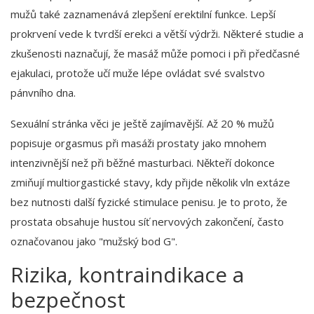
mužů také zaznamenává zlepšení erektilní funkce. Lepší
prokrvení vede k tvrdší erekci a větší výdrži. Některé studie a
zkušenosti naznačují, že masáž může pomoci i při předčasné
ejakulaci, protože učí muže lépe ovládat své svalstvo
pánvního dna.
Sexuální stránka věci je ještě zajímavější. Až 20 % mužů
popisuje orgasmus při masáži prostaty jako mnohem
intenzivnější než při běžné masturbaci. Někteří dokonce
zmiňují multiorgastické stavy, kdy přijde několik vln extáze
bez nutnosti další fyzické stimulace penisu. Je to proto, že
prostata obsahuje hustou síť nervových zakončení, často
označovanou jako "mužský bod G".
Rizika, kontraindikace a
bezpečnost