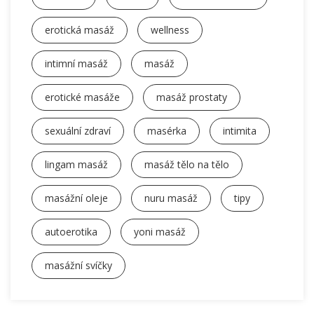
erotická masáž
wellness
intimní masáž
masáž
erotické masáže
masáž prostaty
sexuální zdraví
masérka
intimita
lingam masáž
masáž tělo na tělo
masážní oleje
nuru masáž
tipy
autoerotika
yoni masáž
masážní svíčky