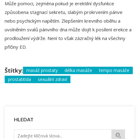
Může pomoci, zejména pokud je erektilní dysfunkce
způsobena stagnací sekretu, slabým prokrvením pánve
nebo psychickým napětím. Zlepšením krevního oběhu a
uvolněním svalů pánvního dna může dojít k posílení erekce a
prodloužení výdrže. Není to však zázračný lék na všechny
příčiny ED.
Štítky:
masáž prostaty
délka masáže
tempo masáže
prostatitida
sexuální zdraví
HLEDAT