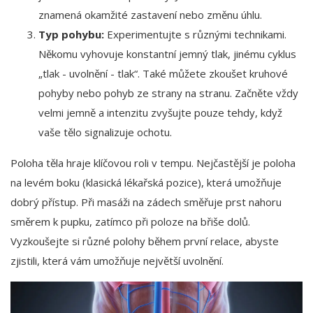
znamená okamžité zastavení nebo změnu úhlu.
Typ pohybu:
Experimentujte s různými technikami.
Někomu vyhovuje konstantní jemný tlak, jinému cyklus
„tlak - uvolnění - tlak“. Také můžete zkoušet kruhové
pohyby nebo pohyb ze strany na stranu. Začněte vždy
velmi jemně a intenzitu zvyšujte pouze tehdy, když
vaše tělo signalizuje ochotu.
Poloha těla hraje klíčovou roli v tempu. Nejčastější je poloha
na levém boku (klasická lékařská pozice), která umožňuje
dobrý přístup. Při masáži na zádech směřuje prst nahoru
směrem k pupku, zatímco při poloze na břiše dolů.
Vyzkoušejte si různé polohy během první relace, abyste
zjistili, která vám umožňuje největší uvolnění.