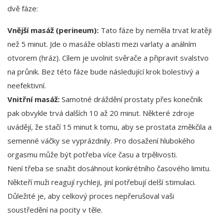
dvě fáze:
Vnější masáž (perineum):
Tato fáze by neměla trvat kratěji
než 5 minut. Jde o masáže oblasti mezi varlaty a análním
otvorem (hráz). Cílem je uvolnit svěrače a připravit svalstvo
na průnik. Bez této fáze bude následující krok bolestivý a
neefektivní.
Vnitřní masáž:
Samotné dráždění prostaty přes konečník
pak obvykle trvá dalších 10 až 20 minut. Některé zdroje
uvádějí, že stačí 15 minut k tomu, aby se prostata změkčila a
semenné váčky se vyprázdnily. Pro dosažení hlubokého
orgasmu může být potřeba více času a trpělivosti.
Není třeba se snažit dosáhnout konkrétního časového limitu.
Někteří muži reagují rychleji, jiní potřebují delší stimulaci.
Důležité je, aby celkový proces nepřerušoval vaši
soustředění na pocity v těle.