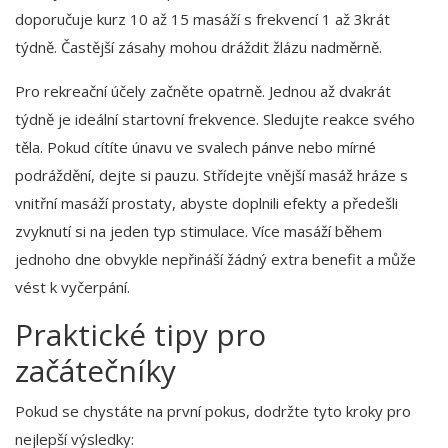
doporučuje kurz 10 až 15 masáží s frekvencí 1 až 3krát
týdně. Častější zásahy mohou dráždit žlázu nadměrně.
Pro rekreační účely začněte opatrně. Jednou až dvakrát
týdně je ideální startovní frekvence. Sledujte reakce svého
těla. Pokud cítíte únavu ve svalech pánve nebo mírné
podráždění, dejte si pauzu. Střídejte vnější masáž hráze s
vnitřní masáží prostaty, abyste doplnili efekty a předešli
zvyknutí si na jeden typ stimulace. Více masáží během
jednoho dne obvykle nepřináší žádný extra benefit a může
vést k vyčerpání.
Praktické tipy pro
začátečníky
Pokud se chystáte na první pokus, dodržte tyto kroky pro
nejlepší výsledky: