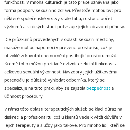
funkčnosti. V mnoha kulturách je tato praxe uznávána jako
forma podpory sexuálního zdraví. Přestože mohou být pro
některé společenské vrstvy stále tabu, rostoucí počet
výzkumů a klinických studií potvrzuje jejich zdravotní přínosy.
Dle průzkumů provedených v oblasti sexuální medicíny,
masáže mohou napomoci v prevenci prostatisu, což je
obvyklé zdravotní onemocnění postihující prostoru mužů.
Kromě toho můžou pozitivně ovlivnit erektilní funkcnost a
celkovou sexuální výkonnost. Navzdory jejich užitkovému
potenciálu je důležité vyhledat odborníka, který se
specializuje na tuto praxi, aby se zajistila
bezpečnost
a
účinnost procedury.
V rámci této oblasti terapeutických služeb se kladl důraz na
diskreci a profesionalitu, což u klientů vede k větší důvěře v
jejich terapeuty a služby jako takové. Pro mnoho lidí, kteří se