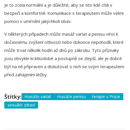
Je to zcela normální a je důležité, aby se tito lidé cítili v
bezpečí a komfortně. Komunikace s terapeutem může velmi
pomoci v umírnění jakýchkoli obav.
V některých případech může masáž varlat a penisu vést k
dočasnému zvýšení citlivosti nebo dokonce nepohodlí, které
může trvat několik hodin až dnů po zákroku. Tyto příznaky
jsou obvykle krátkodobé a postupně se zlepší, ale je dobré
být na ně připraven a diskutovat o nich se svým terapeutem
před zahájením léčby.
Štítky:
masáže varlat
masáže penisu
terapie v Praze
sexuální zdraví