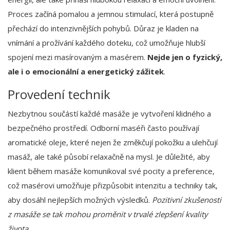
Proces začíná pomalou a jemnou stimulací, která postupně
přechází do intenzivnějších pohybů. Důraz je kladen na
vnímání a prožívání každého doteku, což umožňuje hlubší
spojení mezi masírovaným a masérem.
Nejde jen o fyzický,
ale i o emocionální a energetický zážitek
.
Provedení technik
Nezbytnou součástí každé masáže je vytvoření klidného a
bezpečného prostředí. Odborní maséři často používají
aromatické oleje, které nejen že změkčují pokožku a ulehčují
masáž, ale také působí relaxačně na mysl. Je důležité, aby
klient během masáže komunikoval své pocity a preference,
což masérovi umožňuje přizpůsobit intenzitu a techniky tak,
aby dosáhl nejlepších možných výsledků.
Pozitivní zkušenosti
z masáže se tak mohou proměnit v trvalé zlepšení kvality
života
.