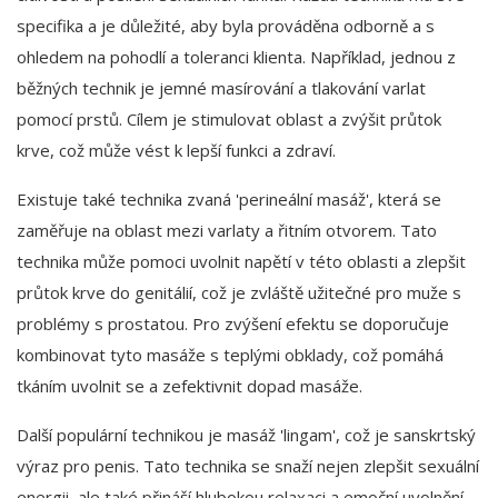
specifika a je důležité, aby byla prováděna odborně a s
ohledem na pohodlí a toleranci klienta. Například, jednou z
běžných technik je jemné masírování a tlakování varlat
pomocí prstů. Cílem je stimulovat oblast a zvýšit průtok
krve, což může vést k lepší funkci a zdraví.
Existuje také technika zvaná 'perineální masáž', která se
zaměřuje na oblast mezi varlaty a řitním otvorem. Tato
technika může pomoci uvolnit napětí v této oblasti a zlepšit
průtok krve do genitálií, což je zvláště užitečné pro muže s
problémy s prostatou. Pro zvýšení efektu se doporučuje
kombinovat tyto masáže s teplými obklady, což pomáhá
tkáním uvolnit se a zefektivnit dopad masáže.
Další populární technikou je masáž 'lingam', což je sanskrtský
výraz pro penis. Tato technika se snaží nejen zlepšit sexuální
energii, ale také přináší hlubokou relaxaci a emoční uvolnění.