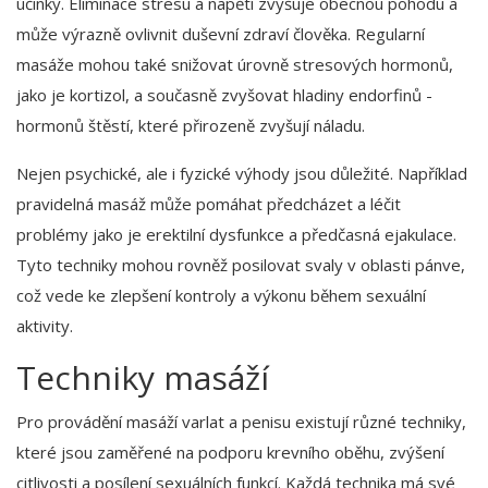
účinky. Eliminace stresu a napětí zvyšuje obecnou pohodu a
může výrazně ovlivnit duševní zdraví člověka. Regularní
masáže mohou také snižovat úrovně stresových hormonů,
jako je kortizol, a současně zvyšovat hladiny endorfinů -
hormonů štěstí, které přirozeně zvyšují náladu.
Nejen psychické, ale i fyzické výhody jsou důležité. Například
pravidelná masáž může pomáhat předcházet a léčit
problémy jako je erektilní dysfunkce a předčasná ejakulace.
Tyto techniky mohou rovněž posilovat svaly v oblasti pánve,
což vede ke zlepšení kontroly a výkonu během sexuální
aktivity.
Techniky masáží
Pro provádění masáží varlat a penisu existují různé techniky,
které jsou zaměřené na podporu krevního oběhu, zvýšení
citlivosti a posílení sexuálních funkcí. Každá technika má své