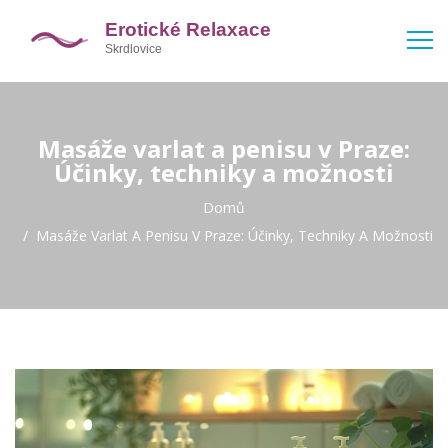
Masáže varlat a penisu v Praze:
Účinky, techniky a možnosti
Domů
Masáže Varlat A Penisu V Praze: Účinky, Techniky A Možnosti