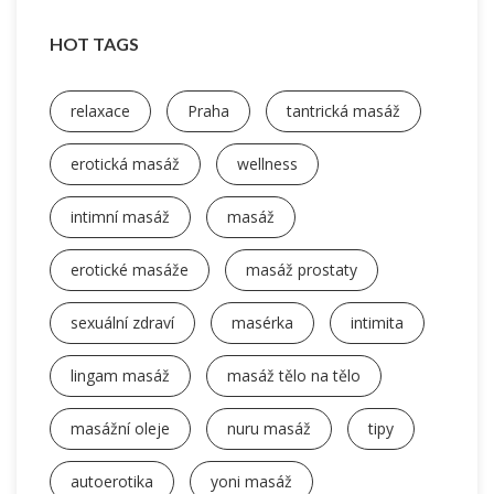
HOT TAGS
relaxace
Praha
tantrická masáž
erotická masáž
wellness
intimní masáž
masáž
erotické masáže
masáž prostaty
sexuální zdraví
masérka
intimita
lingam masáž
masáž tělo na tělo
masážní oleje
nuru masáž
tipy
autoerotika
yoni masáž