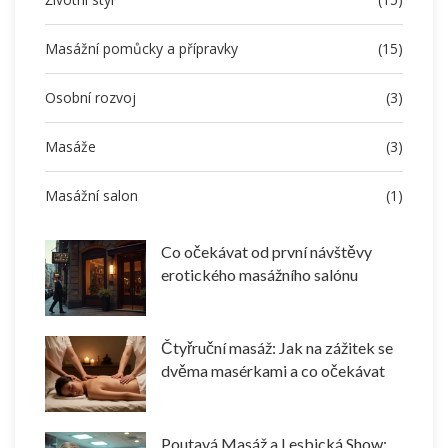
Masážní pomůcky a přípravky
(15)
Osobní rozvoj
(3)
Masáže
(3)
Masážní salon
(1)
Co očekávat od první návštěvy
erotického masážního salónu
Čtyřruční masáž: Jak na zážitek se
dvěma masérkami a co očekávat
Poutavá Masáž a Lesbická Show: