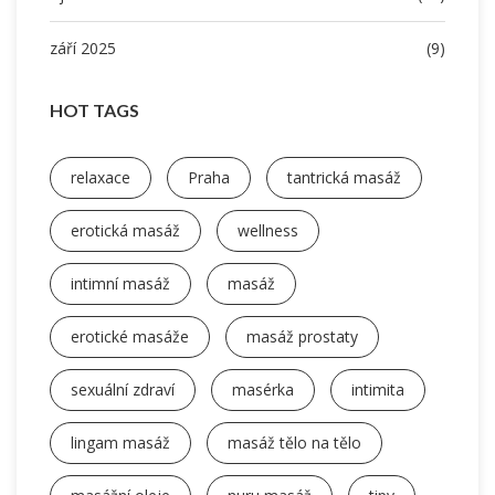
září 2025
(9)
HOT TAGS
relaxace
Praha
tantrická masáž
erotická masáž
wellness
intimní masáž
masáž
erotické masáže
masáž prostaty
sexuální zdraví
masérka
intimita
lingam masáž
masáž tělo na tělo