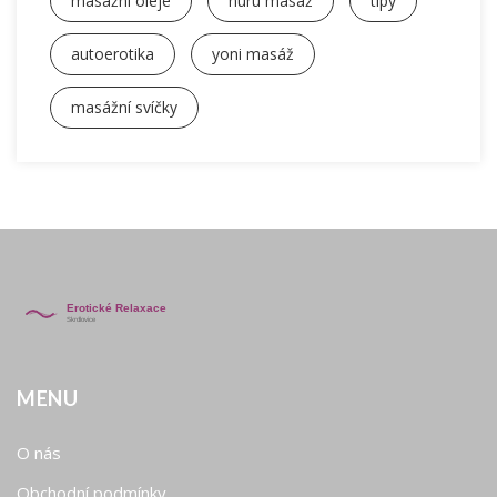
masážní oleje
nuru masáž
tipy
autoerotika
yoni masáž
masážní svíčky
MENU
O nás
Obchodní podmínky