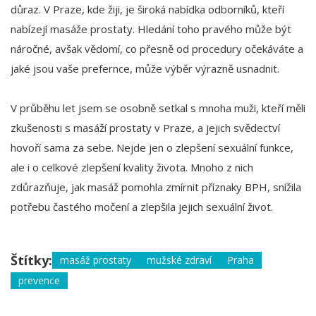
důraz. V Praze, kde žiji, je široká nabídka odborníků, kteří
nabízejí masáže prostaty. Hledání toho pravého může být
náročné, avšak vědomí, co přesně od procedury očekáváte a
jaké jsou vaše prefernce, může výběr výrazně usnadnit.
V průběhu let jsem se osobně setkal s mnoha muži, kteří měli
zkušenosti s masáží prostaty v Praze, a jejich svědectví
hovoří sama za sebe. Nejde jen o zlepšení sexuální funkce,
ale i o celkové zlepšení kvality života. Mnoho z nich
zdůrazňuje, jak masáž pomohla zmírnit příznaky BPH, snížila
potřebu častého močení a zlepšila jejich sexuální život.
Štítky:
masáž prostaty
mužské zdraví
Praha
prevence