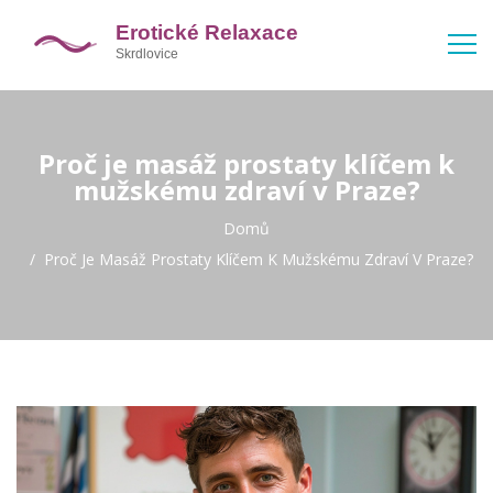
Proč je masáž prostaty klíčem k
mužskému zdraví v Praze?
Domů
Proč Je Masáž Prostaty Klíčem K Mužskému Zdraví V Praze?