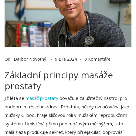
Od :
Dalibor Novotný
9 Bře 2024
0 Komentáře
Základní principy masáže
prostaty
Již léta se
masáž prostaty
považuje za užitečný nástroj pro
podporu mužského zdraví. Prostata, někdy označována jako
mužský G-bod, hraje klíčovou roli v mužském reprodukčním
systému. Umístěná přímo pod močovým měchýřem, tato
malá žláza produkuje sekret, který při ejakulaci doprovází