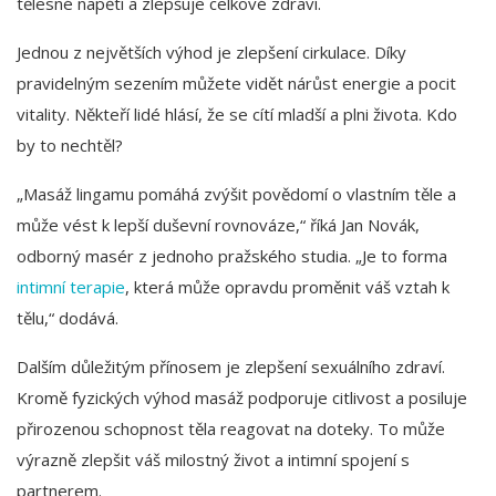
tělesné napětí a zlepšuje celkové zdraví.
Jednou z největších výhod je zlepšení cirkulace. Díky
pravidelným sezením můžete vidět nárůst energie a pocit
vitality. Někteří lidé hlásí, že se cítí mladší a plni života. Kdo
by to nechtěl?
„Masáž lingamu pomáhá zvýšit povědomí o vlastním těle a
může vést k lepší duševní rovnováze,“ říká Jan Novák,
odborný masér z jednoho pražského studia. „Je to forma
intimní terapie
, která může opravdu proměnit váš vztah k
tělu,“ dodává.
Dalším důležitým přínosem je zlepšení sexuálního zdraví.
Kromě fyzických výhod masáž podporuje citlivost a posiluje
přirozenou schopnost těla reagovat na doteky. To může
výrazně zlepšit váš milostný život a intimní spojení s
partnerem.