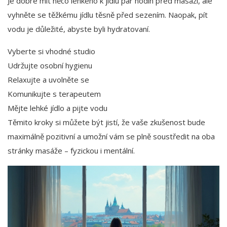
Je dobré mít něco lehkého k jídlu pár hodin před masáží, ale
vyhněte se těžkému jídlu těsně před sezením. Naopak, pít
vodu je důležité, abyste byli hydratovaní.
Vyberte si vhodné studio
Udržujte osobní hygienu
Relaxujte a uvolněte se
Komunikujte s terapeutem
Mějte lehké jídlo a pijte vodu
Těmito kroky si můžete být jistí, že vaše zkušenost bude
maximálně pozitivní a umožní vám se plně soustředit na oba
stránky masáže – fyzickou i mentální.