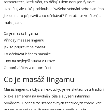
terapeutech, kteří vědí, co dělají. Cílem není jen fyzické
uvolnění, ale také prohloubení vašeho vnímání sebe samého.
Jak se na to připravit a co očekávat? Pokračujte ve čtení, ať
máte jasno.
Co je masáž lingamu
Přínosy masáže lingamu
Jak se připravit na masáž
Co očekávat během masáže
Tipy na nejlepší studia v Praze
Osobní zážitky a doporučení
Co je masáž lingamu
Masáž lingamu, i když zní exoticky, je ve skutečnosti tradiční
praxe zaměřená na uvolnění těla a zvýšení intimního
povědomí. Pochází ze starodávných tantrických tradic, kde
lingam symbolizoval životní energii a tvořivou sílu.