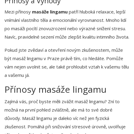
Přínosy a Výhody
Mezi přínosy
masáže lingamu
patří hluboká relaxace, lepší
vnímání vlastního těla a emocionální vyrovnanost. Mnoho lidí
po masáži pocítí znovuzrození nebo výrazné snížení stresu.
Navíc, pravidelné sezení může zlepšit kvalitu intimního života.
Pokud jste zvědaví a otevření novým zkušenostem, může
být masáž lingamu v Praze právě tím, co hledáte. Pomůže
vám nejen uvolnit se, ale také prohloubit vztah k vašemu tělu
a vašemu já.
Přínosy masáže lingamu
Zajímá vás, proč byste měli zvážit masáž lingamu? Zní to
možná na první pohled zvláštně, ale má to své dobré
důvody. Masáž lingamu je daleko víc než jen fyzická
zkušenost. Pomáhá při snižování stresové úrovně, uvolňuje