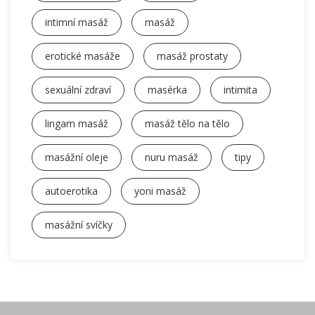
intimní masáž
masáž
erotické masáže
masáž prostaty
sexuální zdraví
masérka
intimita
lingam masáž
masáž tělo na tělo
masážní oleje
nuru masáž
tipy
autoerotika
yoni masáž
masážní svíčky