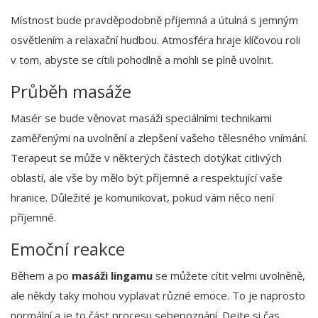
Místnost bude pravděpodobně příjemná a útulná s jemným
osvětlením a relaxační hudbou. Atmosféra hraje klíčovou roli
v tom, abyste se cítili pohodlně a mohli se plně uvolnit.
Průběh masáže
Masér se bude věnovat masáži speciálními technikami
zaměřenými na uvolnění a zlepšení vašeho tělesného vnímání.
Terapeut se může v některých částech dotýkat citlivých
oblastí, ale vše by mělo být příjemné a respektující vaše
hranice. Důležité je komunikovat, pokud vám něco není
příjemné.
Emoční reakce
Během a po
masáži lingamu
se můžete cítit velmi uvolněně,
ale někdy taky mohou vyplavat různé emoce. To je naprosto
normální a je to část procesu sebepoznání. Dejte si čas,