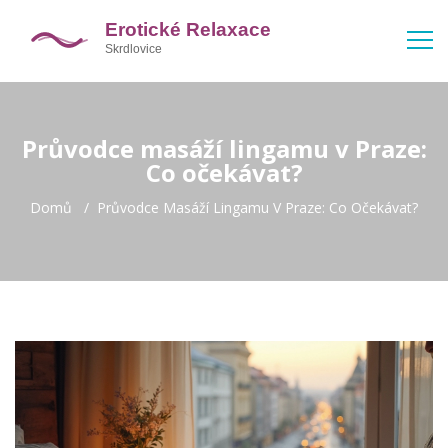
Průvodce masáží lingamu v Praze:
Co očekávat?
Domů
Průvodce Masáží Lingamu V Praze: Co Očekávat?