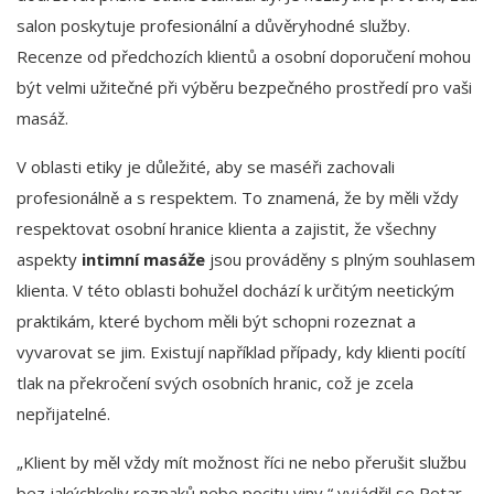
salon poskytuje profesionální a důvěryhodné služby.
Recenze od předchozích klientů a osobní doporučení mohou
být velmi užitečné při výběru bezpečného prostředí pro vaši
masáž.
V oblasti etiky je důležité, aby se maséři zachovali
profesionálně a s respektem. To znamená, že by měli vždy
respektovat osobní hranice klienta a zajistit, že všechny
aspekty
intimní masáže
jsou prováděny s plným souhlasem
klienta. V této oblasti bohužel dochází k určitým neetickým
praktikám, které bychom měli být schopni rozeznat a
vyvarovat se jim. Existují například případy, kdy klienti pocítí
tlak na překročení svých osobních hranic, což je zcela
nepřijatelné.
„Klient by měl vždy mít možnost říci ne nebo přerušit službu
bez jakýchkoliv rozpaků nebo pocitu viny,“ vyjádřil se Petar