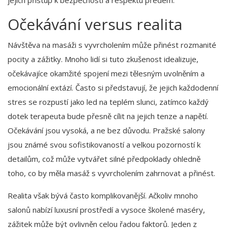
jejich přístup k bezpečnosti a respektu předem.
Očekávání versus realita
Návštěva na masáži s vyvrcholením může přinést rozmanité
pocity a zážitky. Mnoho lidí si tuto zkušenost idealizuje,
očekávajíce okamžité spojení mezi tělesným uvolněním a
emocionální extází. Často si představují, že jejich každodenní
stres se rozpustí jako led na teplém slunci, zatímco každý
dotek terapeuta bude přesně cílit na jejich tenze a napětí.
Očekávání jsou vysoká, a ne bez důvodu. Pražské salony
jsou známé svou sofistikovaností a velkou pozorností k
detailům, což může vytvářet silné předpoklady ohledně
toho, co by měla masáž s vyvrcholením zahrnovat a přinést.
Realita však bývá často komplikovanější. Ačkoliv mnoho
salonů nabízí luxusní prostředí a vysoce školené maséry,
zážitek může být ovlivněn celou řadou faktorů. Jeden z