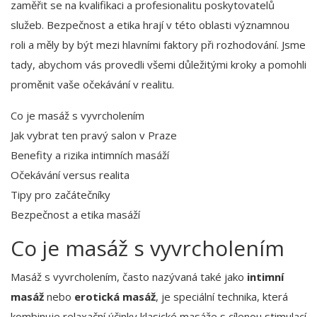
zaměřit se na kvalifikaci a profesionalitu poskytovatelů
služeb. Bezpečnost a etika hrají v této oblasti významnou
roli a měly by být mezi hlavními faktory při rozhodování. Jsme
tady, abychom vás provedli všemi důležitými kroky a pomohli
proměnit vaše očekávání v realitu.
Co je masáž s vyvrcholením
Jak vybrat ten pravý salon v Praze
Benefity a rizika intimních masáží
Očekávání versus realita
Tipy pro začátečníky
Bezpečnost a etika masáží
Co je masáž s vyvrcholením
Masáž s vyvrcholením, často nazývaná také jako
intimní
masáž
nebo
erotická masáž
, je speciální technika, která
kombinuje relaxační účinky klasické masáže s cílenou stimulací