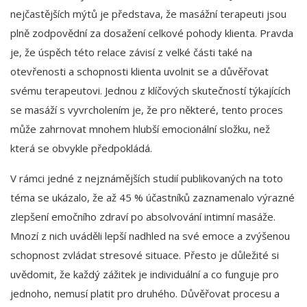
nejčastějších mýtů je představa, že masážní terapeuti jsou
plně zodpovědní za dosažení celkové pohody klienta. Pravda
je, že úspěch této relace závisí z velké části také na
otevřenosti a schopnosti klienta uvolnit se a důvěřovat
svému terapeutovi. Jednou z klíčových skutečností týkajících
se masáží s vyvrcholením je, že pro některé, tento proces
může zahrnovat mnohem hlubší emocionální složku, než
která se obvykle předpokládá.
V rámci jedné z nejznámějších studií publikovaných na toto
téma se ukázalo, že až 45 % účastníků zaznamenalo výrazné
zlepšení emočního zdraví po absolvování intimní masáže.
Mnozí z nich uváděli lepší nadhled na své emoce a zvýšenou
schopnost zvládat stresové situace. Přesto je důležité si
uvědomit, že každý zážitek je individuální a co funguje pro
jednoho, nemusí platit pro druhého. Důvěřovat procesu a