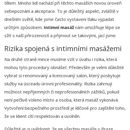
tělem. Mnoho lidí nachází při těchto masážích novou úroveň
sebepoznání a akceptace. To je důležitý aspekt, zvláště v
dnešním světě, kde jsme často vystaveni tlaku vypadat
určitým způsobem.
Intimní masáž
nám umožňuje lépe se
sžít s naší přirozeností a přijmout se takovými, jací jsme.
Rizika spojená s intimními masážemi
Na druhé straně mince musíme vzít v úvahu i rizika, která
mohou tyto procedury obnášet. Především je velmi důležité
vybrat si renomovaný a licencovaný salon, který poskytuje
služby na úsceadu úrovni profesionality. Rizika zahrnují
možnost nepříjemných či neprofesionálních zážitků, pokud
není pečlivě voleno místo a osoba, která masáž vykonává.
Vytvoření bezpečného prostředí je klíčové pro zajištění toho,
že se klient cítí respektován a uvolněn.
Důležité je si uvědomit, že ne všechny masáže v Praze