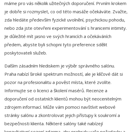
máme pro vás několik užitečných doporučení. Prvním krokem
je dobře si rozmyslet, co od této masáže očekáváte. Zvažte,
zda hledáte především fyzické uvolnění, psychickou pohodu,
nebo zda jste otevřeni experimentování s hranicemi intimity.
Je důležité mít jasno ve svých hranicích a očekáváních
předem, abyste byli schopni tyto preference sdělit
poskytovateli služeb.
Dalším zásadním hlediskem je výběr správného salónu.
Praha nabízí široké spektrum možností, ale je klíčové dát si
pozor na profesionalitu a pověst místa, které zvolíte.
Informujte se o licenci a školení masérů. Recenze a
doporučení od ostatních klientů mohou být neocenitelným
zdrojem informací. Může vám pomoci navštívit webové
stránky salónu a zkontrolovat jejich přístupy k soukromí a
bezpečnosti klienta. Některé salóny také nabízejí
konzultativní sezení zdarma, aby probraly vaše požadavky a