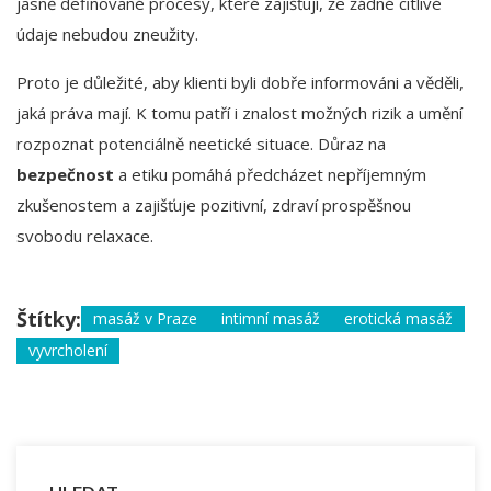
jasně definované procesy, které zajišťují, že žádné citlivé
údaje nebudou zneužity.
Proto je důležité, aby klienti byli dobře informováni a věděli,
jaká práva mají. K tomu patří i znalost možných rizik a umění
rozpoznat potenciálně neetické situace. Důraz na
bezpečnost
a etiku pomáhá předcházet nepříjemným
zkušenostem a zajišťuje pozitivní, zdraví prospěšnou
svobodu relaxace.
Štítky:
masáž v Praze
intimní masáž
erotická masáž
vyvrcholení