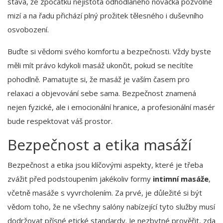
stává, že zpočátku nejistota odhodlaného nováčka pozvolně
mizí a na řadu přichází plný prožitek tělesného i duševního
osvobození.
Buďte si vědomi svého komfortu a bezpečnosti. Vždy byste
měli mít právo kdykoli masáž ukončit, pokud se necítíte
pohodlně. Pamatujte si, že masáž je vaším časem pro
relaxaci a objevování sebe sama. Bezpečnost znamená
nejen fyzické, ale i emocionální hranice, a profesionální masér
bude respektovat váš prostor.
Bezpečnost a etika masáží
Bezpečnost a etika jsou klíčovými aspekty, které je třeba
zvážit před podstoupením jakékoliv formy
intimní masáže
,
včetně masáže s vyvrcholením. Za prvé, je důležité si být
vědom toho, že ne všechny salóny nabízející tyto služby musí
dodržovat přísné etické standardy. Je nezbytné prověřit, zda