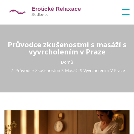
Průvodce zkušenostmi s masáží s
vyvrcholením v Praze
Domů
Průvodce Zkušenostmi S Masáží S Vyvrcholením V Praze