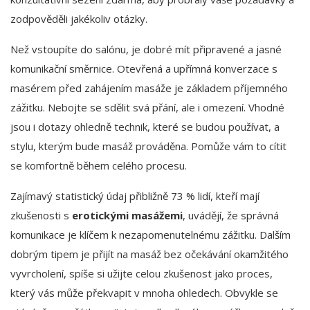
zodpověděli jakékoliv otázky.
Než vstoupíte do salónu, je dobré mít připravené a jasné
komunikační směrnice. Otevřená a upřímná konverzace s
masérem před zahájením masáže je základem příjemného
zážitku. Nebojte se sdělit svá přání, ale i omezení. Vhodné
jsou i dotazy ohledně technik, které se budou používat, a
stylu, kterým bude masáž prováděna. Pomůže vám to cítit
se komfortně během celého procesu.
Zajímavý statistický údaj přibližně 73 % lidí, kteří mají
zkušenosti s
erotickými masážemi
, uvádějí, že správná
komunikace je klíčem k nezapomenutelnému zážitku. Dalším
dobrým tipem je přijít na masáž bez očekávání okamžitého
vyvrcholení, spíše si užijte celou zkušenost jako proces,
který vás může překvapit v mnoha ohledech. Obvykle se