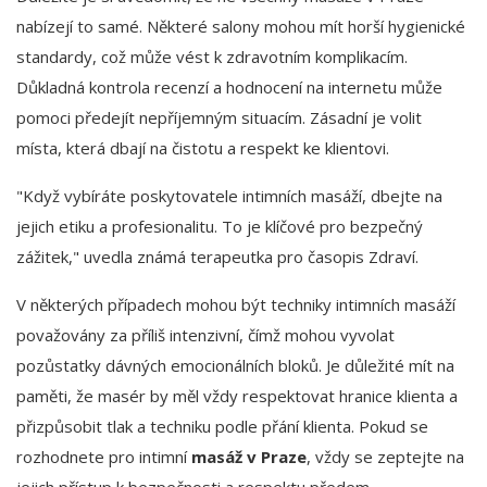
nabízejí to samé. Některé salony mohou mít horší hygienické
standardy, což může vést k zdravotním komplikacím.
Důkladná kontrola recenzí a hodnocení na internetu může
pomoci předejít nepříjemným situacím. Zásadní je volit
místa, která dbají na čistotu a respekt ke klientovi.
"Když vybíráte poskytovatele intimních masáží, dbejte na
jejich etiku a profesionalitu. To je klíčové pro bezpečný
zážitek," uvedla známá terapeutka pro časopis Zdraví.
V některých případech mohou být techniky intimních masáží
považovány za příliš intenzivní, čímž mohou vyvolat
pozůstatky dávných emocionálních bloků. Je důležité mít na
paměti, že masér by měl vždy respektovat hranice klienta a
přizpůsobit tlak a techniku podle přání klienta. Pokud se
rozhodnete pro intimní
masáž v Praze
, vždy se zeptejte na