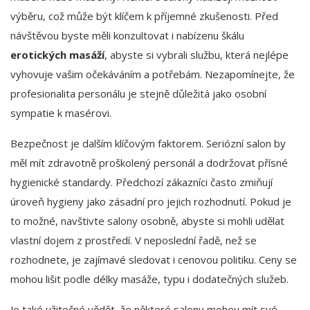
výběru, což může být klíčem k příjemné zkušenosti. Před
návštěvou byste měli konzultovat i nabízenu škálu
erotických masáží
, abyste si vybrali službu, která nejlépe
vyhovuje vašim očekáváním a potřebám. Nezapomínejte, že
profesionalita personálu je stejně důležitá jako osobní
sympatie k masérovi.
Bezpečnost je dalším klíčovým faktorem. Seriózní salon by
měl mít zdravotně proškolený personál a dodržovat přísné
hygienické standardy. Předchozí zákazníci často zmiňují
úroveň hygieny jako zásadní pro jejich rozhodnutí. Pokud je
to možné, navštivte salony osobně, abyste si mohli udělat
vlastní dojem z prostředí. V neposlední řadě, než se
rozhodnete, je zajímavé sledovat i cenovou politiku. Ceny se
mohou lišit podle délky masáže, typu i dodatečných služeb.
Je také užitečné vědět, že některé salony mohou mít své