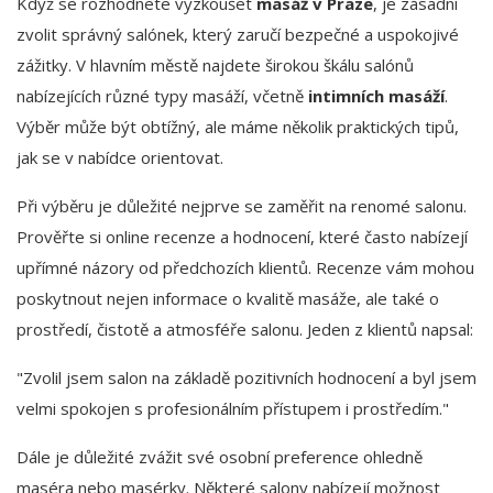
Když se rozhodnete vyzkoušet
masáž v Praze
, je zásadní
zvolit správný salónek, který zaručí bezpečné a uspokojivé
zážitky. V hlavním městě najdete širokou škálu salónů
nabízejících různé typy masáží, včetně
intimních masáží
.
Výběr může být obtížný, ale máme několik praktických tipů,
jak se v nabídce orientovat.
Při výběru je důležité nejprve se zaměřit na renomé salonu.
Prověřte si online recenze a hodnocení, které často nabízejí
upřímné názory od předchozích klientů. Recenze vám mohou
poskytnout nejen informace o kvalitě masáže, ale také o
prostředí, čistotě a atmosféře salonu. Jeden z klientů napsal:
"Zvolil jsem salon na základě pozitivních hodnocení a byl jsem
velmi spokojen s profesionálním přístupem i prostředím."
Dále je důležité zvážit své osobní preference ohledně
maséra nebo masérky. Některé salony nabízejí možnost