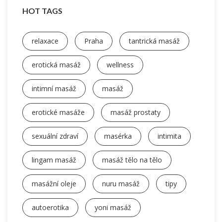
HOT TAGS
relaxace
Praha
tantrická masáž
erotická masáž
wellness
intimní masáž
masáž
erotické masáže
masáž prostaty
sexuální zdraví
masérka
intimita
lingam masáž
masáž tělo na tělo
masážní oleje
nuru masáž
tipy
autoerotika
yoni masáž