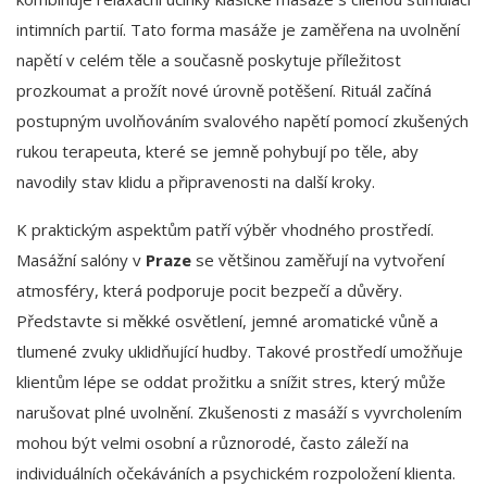
intimních partií. Tato forma masáže je zaměřena na uvolnění
napětí v celém těle a současně poskytuje příležitost
prozkoumat a prožít nové úrovně potěšení. Rituál začíná
postupným uvolňováním svalového napětí pomocí zkušených
rukou terapeuta, které se jemně pohybují po těle, aby
navodily stav klidu a připravenosti na další kroky.
K praktickým aspektům patří výběr vhodného prostředí.
Masážní salóny v
Praze
se většinou zaměřují na vytvoření
atmosféry, která podporuje pocit bezpečí a důvěry.
Představte si měkké osvětlení, jemné aromatické vůně a
tlumené zvuky uklidňující hudby. Takové prostředí umožňuje
klientům lépe se oddat prožitku a snížit stres, který může
narušovat plné uvolnění. Zkušenosti z masáží s vyvrcholením
mohou být velmi osobní a různorodé, často záleží na
individuálních očekáváních a psychickém rozpoložení klienta.