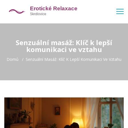
Senzuální masáž: Klíč k lepší
komunikaci ve vztahu
Domů
Senzuální Masáž: Klíč K Lepší Komunikaci Ve Vztahu