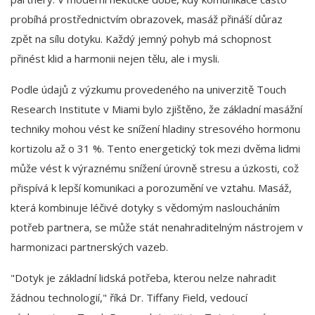
probíhá prostřednictvím obrazovek, masáž přináší důraz
zpět na sílu dotyku. Každý jemný pohyb má schopnost
přinést klid a harmonii nejen tělu, ale i mysli.
Podle údajů z výzkumu provedeného na univerzitě Touch
Research Institute v Miami bylo zjištěno, že základní masážní
techniky mohou vést ke snížení hladiny stresového hormonu
kortizolu až o 31 %. Tento energetický tok mezi dvěma lidmi
může vést k výraznému snížení úrovně stresu a úzkosti, což
přispívá k lepší komunikaci a porozumění ve vztahu. Masáž,
která kombinuje léčivé dotyky s vědomým nasloucháním
potřeb partnera, se může stát nenahraditelným nástrojem v
harmonizaci partnerských vazeb.
"Dotyk je základní lidská potřeba, kterou nelze nahradit
žádnou technologií," říká Dr. Tiffany Field, vedoucí