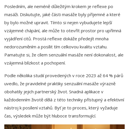
Posledním, ale neméně důležitým krokem je reflexe po
masáži. Diskutujte, jaké části masáže byly příjemné a které
by bylo možné upravit. Tímto si nejen vybudujete lepší
vzájemné chápání, ale může to otevřít prostor pro upřímná
vyjádření citů. Prostá reflexe dokáže předejít mnoha
nedorozuměním a posílit tím celkovou kvalitu vztahu.
Pamatujte si, že cílem senzuální masáže není dokonalost, ale
vzájemná blízkost a pochopení.
Podle několika studií provedených v roce 2023 až 64 % párů
uvedlo, že pravidelné praktiky senzuální masáže výrazně
obohatily jejich partnerský život. Snadná aplikace v
každodenním životě dělá z této techniky přístupný a efektivní
nástroj k posílení vztahů. Byť je to proces, který vyžaduje
čas, výsledek může být hluboce transformující.