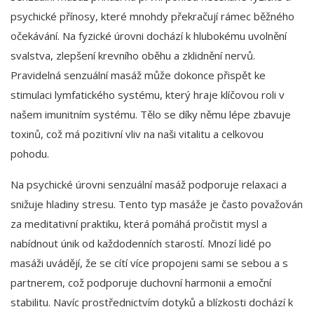
psychické přínosy, které mnohdy překračují rámec běžného
očekávání. Na fyzické úrovni dochází k hlubokému uvolnění
svalstva, zlepšení krevního oběhu a zklidnění nervů.
Pravidelná senzuální masáž může dokonce přispět ke
stimulaci lymfatického systému, který hraje klíčovou roli v
našem imunitním systému. Tělo se díky němu lépe zbavuje
toxinů, což má pozitivní vliv na naši vitalitu a celkovou
pohodu.
Na psychické úrovni senzuální masáž podporuje relaxaci a
snižuje hladiny stresu. Tento typ masáže je často považován
za meditativní praktiku, která pomáhá pročistit mysl a
nabídnout únik od každodenních starostí. Mnozí lidé po
masáži uvádějí, že se cítí více propojeni sami se sebou a s
partnerem, což podporuje duchovní harmonii a emoční
stabilitu. Navíc prostřednictvím dotyků a blízkosti dochází k