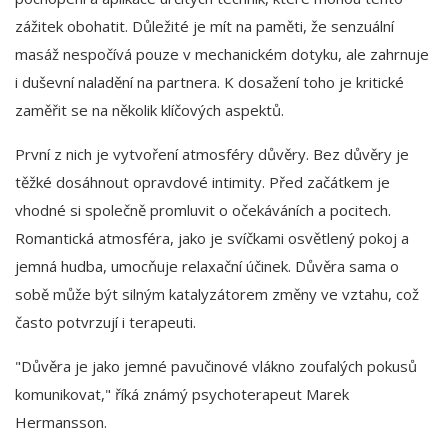
zážitek obohatit. Důležité je mít na paměti, že senzuální
masáž nespočívá pouze v mechanickém dotyku, ale zahrnuje
i duševní naladění na partnera. K dosažení toho je kritické
zaměřit se na několik klíčových aspektů.
První z nich je vytvoření atmosféry důvěry. Bez důvěry je
těžké dosáhnout opravdové intimity. Před začátkem je
vhodné si společně promluvit o očekáváních a pocitech.
Romantická atmosféra, jako je svíčkami osvětlený pokoj a
jemná hudba, umocňuje relaxační účinek. Důvěra sama o
sobě může být silným katalyzátorem změny ve vztahu, což
často potvrzují i terapeuti.
"Důvěra je jako jemné pavučinové vlákno zoufalých pokusů
komunikovat," říká známý psychoterapeut Marek
Hermansson.