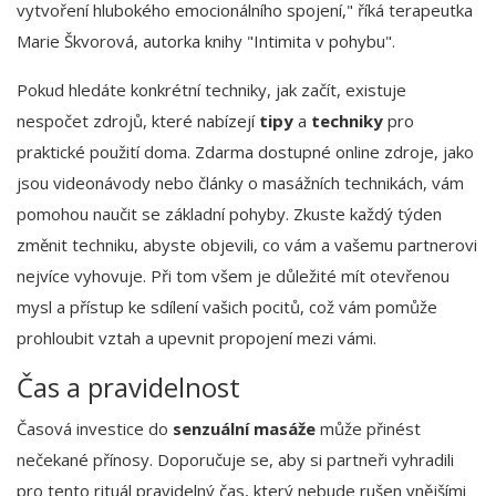
vytvoření hlubokého emocionálního spojení," říká terapeutka
Marie Škvorová, autorka knihy "Intimita v pohybu".
Pokud hledáte konkrétní techniky, jak začít, existuje
nespočet zdrojů, které nabízejí
tipy
a
techniky
pro
praktické použití doma. Zdarma dostupné online zdroje, jako
jsou videonávody nebo články o masážních technikách, vám
pomohou naučit se základní pohyby. Zkuste každý týden
změnit techniku, abyste objevili, co vám a vašemu partnerovi
nejvíce vyhovuje. Při tom všem je důležité mít otevřenou
mysl a přístup ke sdílení vašich pocitů, což vám pomůže
prohloubit vztah a upevnit propojení mezi vámi.
Čas a pravidelnost
Časová investice do
senzuální masáže
může přinést
nečekané přínosy. Doporučuje se, aby si partneři vyhradili
pro tento rituál pravidelný čas, který nebude rušen vnějšími