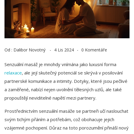
Od :
Dalibor Novotný
4 Lis 2024
0 Komentáře
Senzuální masáž je mnohdy vnímána jako luxusní forma
relaxace
, ale její skutečný potenciál se skrývá v posilování
partnerské komunikace a intimity. Dotyky, které jsou pečlivé
a zaměřené, nabízí nejen uvolnění tělesných uzlů, ale také
propouštějí neviditelné napětí mezi partnery.
Prostřednictvím senzuální masáže se partneři učí naslouchat
svým tichým přáním a potřebám, což obohacuje jejich
vzájemné pochopení. Důraz na toto porozumění přináší nový