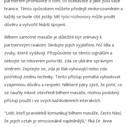
partnerem promluvíte o tom, co očekáváte a jaké jsou vaše
hranice. Tímto způsobem můžete předejít nedorozuměním a
každý se bude cítit jistěji. Mít tyto rozhovory může posílit
důvěru a vytvořit hlubší spojení.
Během samotné masáže je důležité být vnímavý k
partnerovým reakcím. Sledujte jejich vyjádření, řeč těla a
zvuky, které vydávají. Přizpůsobte se těmto signálům a
nebojte se mluvením potvrdit, zda se ubíráte správným
směrem. Zeptejte se, zda je tlak vyhovující nebo zda
potřebují změnu techniky. Tento přístup pomáhá vybudovat
vzájemnou důvěru a respekt. Některé páry zjistí, že poté, co
se naučily mluvit otevřeně během masáže, mohou podobný
přístup použít i ve svých každodenních interakcích.
"Lidé, kteří pravidelně komunikují během masáže, často hlásí,
že jejich vztah je emocionálně naplněnější," říká Dr. Anne