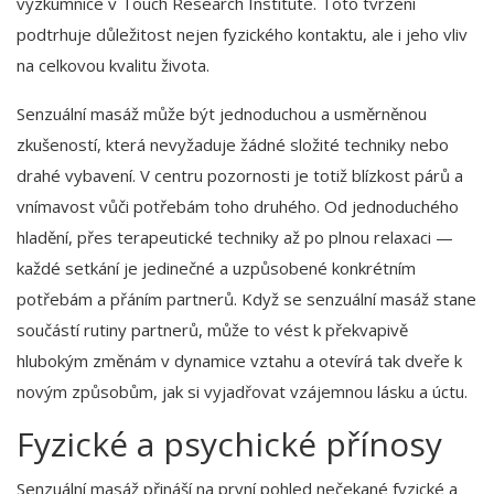
výzkumnice v Touch Research Institute. Toto tvrzení
podtrhuje důležitost nejen fyzického kontaktu, ale i jeho vliv
na celkovou kvalitu života.
Senzuální masáž může být jednoduchou a usměrněnou
zkušeností, která nevyžaduje žádné složité techniky nebo
drahé vybavení. V centru pozornosti je totiž blízkost párů a
vnímavost vůči potřebám toho druhého. Od jednoduchého
hladění, přes terapeutické techniky až po plnou relaxaci —
každé setkání je jedinečné a uzpůsobené konkrétním
potřebám a přáním partnerů. Když se senzuální masáž stane
součástí rutiny partnerů, může to vést k překvapivě
hlubokým změnám v dynamice vztahu a otevírá tak dveře k
novým způsobům, jak si vyjadřovat vzájemnou lásku a úctu.
Fyzické a psychické přínosy
Senzuální masáž přináší na první pohled nečekané fyzické a