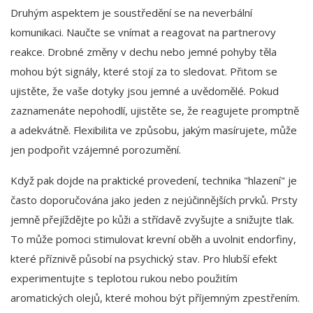
Druhým aspektem je soustředění se na neverbální
komunikaci. Naučte se vnímat a reagovat na partnerovy
reakce. Drobné změny v dechu nebo jemné pohyby těla
mohou být signály, které stojí za to sledovat. Přitom se
ujistěte, že vaše dotyky jsou jemné a uvědomělé. Pokud
zaznamenáte nepohodlí, ujistěte se, že reagujete promptně
a adekvátně. Flexibilita ve způsobu, jakým masírujete, může
jen podpořit vzájemné porozumění.
Když pak dojde na praktické provedení, technika "hlazení" je
často doporučována jako jeden z nejúčinnějších prvků. Prsty
jemně přejíždějte po kůži a střídavě zvyšujte a snižujte tlak.
To může pomoci stimulovat krevní oběh a uvolnit endorfiny,
které příznivě působí na psychický stav. Pro hlubší efekt
experimentujte s teplotou rukou nebo použitím
aromatických olejů, které mohou být příjemným zpestřením.