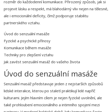
rozměr do každodenní komunikace. Přirozený způsob, jak si
projevit lásku a respekt, má blahodárný vliv nejen na tělesné,
ale i emocionální deficity, čímž podporuje stabilitu
partnerského vztahu.
Úvod do senzuální masáže
Fyzické a psychické přínosy
Komunikace během masáže
Techniky pro zlepšení vztahu
Jak zavést senzuální masáž do vašeho života
Úvod do senzuální masáže
Senzuální masáž představuje jeden z nejstarších způsobů
lidské interakce, kterou po staletí praktikují lidé napříč
kulturami. Jejím hlavním cílem je nejen fyzické uvolnění, ale
také prohloubení emocionálního a intimního spojení mezi
partnery. V moderní hektické době, kdy komunikace často