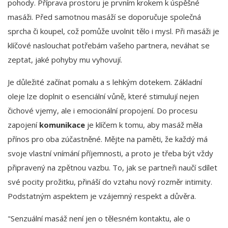
pohody. Příprava prostoru je prvním krokem k úspěšné
masáži. Před samotnou masáží se doporučuje společná
sprcha či koupel, což pomůže uvolnit tělo i mysl. Při masáži je
klíčové naslouchat potřebám vašeho partnera, neváhat se
zeptat, jaké pohyby mu vyhovují.
Je důležité začínat pomalu a s lehkým dotekem. Základní
oleje lze doplnit o esenciální vůně, které stimulují nejen
čichové vjemy, ale i emocionální propojení. Do procesu
zapojení
komunikace
je klíčem k tomu, aby masáž měla
přínos pro oba zúčastněné. Mějte na paměti, že každý má
svoje vlastní vnímání příjemnosti, a proto je třeba být vždy
připravený na zpětnou vazbu. To, jak se partneři naučí sdílet
své pocity prožitku, přináší do vztahu nový rozměr intimity.
Podstatným aspektem je vzájemný respekt a důvěra.
"Senzuální masáž není jen o tělesném kontaktu, ale o