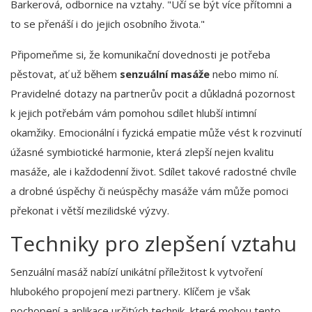
Barkerová, odbornice na vztahy. "Učí se být více přítomni a
to se přenáší i do jejich osobního života."
Připomeňme si, že komunikační dovednosti je potřeba
pěstovat, ať už během
senzuální masáže
nebo mimo ní.
Pravidelné dotazy na partnerův pocit a důkladná pozornost
k jejich potřebám vám pomohou sdílet hlubší intimní
okamžiky. Emocionální i fyzická empatie může vést k rozvinutí
úžasné symbiotické harmonie, která zlepší nejen kvalitu
masáže, ale i každodenní život. Sdílet takové radostné chvíle
a drobné úspěchy či neúspěchy masáže vám může pomoci
překonat i větší mezilidské výzvy.
Techniky pro zlepšení vztahu
Senzuální masáž nabízí unikátní příležitost k vytvoření
hlubokého propojení mezi partnery. Klíčem je však
pochopení a aplikace určitých technik, které mohou tento