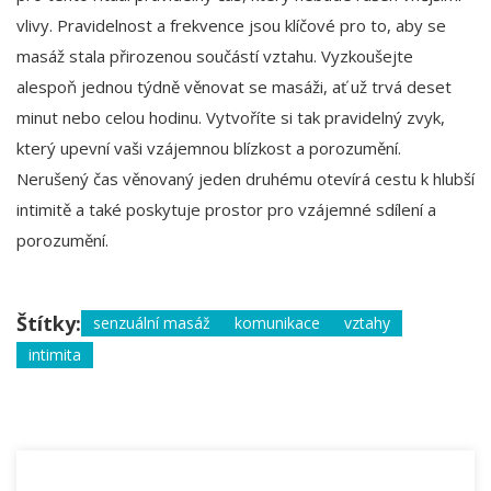
vlivy. Pravidelnost a frekvence jsou klíčové pro to, aby se
masáž stala přirozenou součástí vztahu. Vyzkoušejte
alespoň jednou týdně věnovat se masáži, ať už trvá deset
minut nebo celou hodinu. Vytvoříte si tak pravidelný zvyk,
který upevní vaši vzájemnou blízkost a porozumění.
Nerušený čas věnovaný jeden druhému otevírá cestu k hlubší
intimitě a také poskytuje prostor pro vzájemné sdílení a
porozumění.
Štítky:
senzuální masáž
komunikace
vztahy
intimita