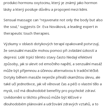
produkci hormonu oxytocinu, který je známý jako hormon
lásky a který posiluje důvěru a propojení mezi lidmi.
Sensual massage can "rejuvenate not only the body but also
the soul," suggests Dr. Eva Nováková, a leading expert in
therapeutic touch therapies.
Výzkumy v oblasti dotykových terapií opakovaně potvrzují,
že senzuální masáže mohou pomoci při zvládání úzkostí a
depresí. Lidé trpící těmito stavy často hledají efektivní
způsoby, jak si ulevit od emočního napětí, a senzuální masáž
může být příjemnou a účinnou alternativou k tradiční léčbě.
Dotyky během masáže nejenže přináší okamžitou úlevu, ale
také učí jednotlivce, jak vě věnovat čas a péči o vlastní tělo a
mysli, což má dlouhodobé benefity pro psychické zdraví.
Uvědomění si těchto přínosů může být klíčové v
dlouhodobém plánování a udržování zdravých vztahů, a to