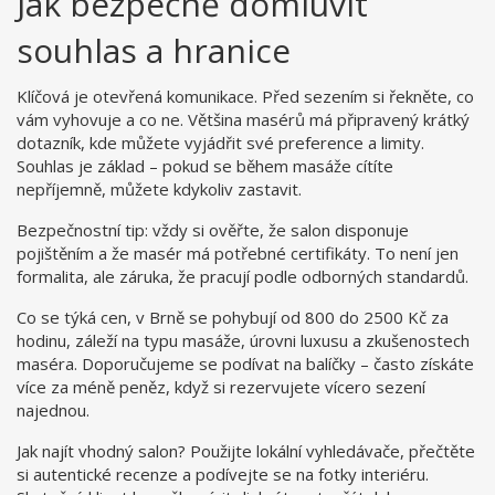
Jak bezpečně domluvit
souhlas a hranice
Klíčová je otevřená komunikace. Před sezením si řekněte, co
vám vyhovuje a co ne. Většina masérů má připravený krátký
dotazník, kde můžete vyjádřit své preference a limity.
Souhlas je základ – pokud se během masáže cítíte
nepříjemně, můžete kdykoliv zastavit.
Bezpečnostní tip: vždy si ověřte, že salon disponuje
pojištěním a že masér má potřebné certifikáty. To není jen
formalita, ale záruka, že pracují podle odborných standardů.
Co se týká cen, v Brně se pohybují od 800 do 2500 Kč za
hodinu, záleží na typu masáže, úrovni luxusu a zkušenostech
maséra. Doporučujeme se podívat na balíčky – často získáte
více za méně peněz, když si rezervujete vícero sezení
najednou.
Jak najít vhodný salon? Použijte lokální vyhledávače, přečtěte
si autentické recenze a podívejte se na fotky interiéru.