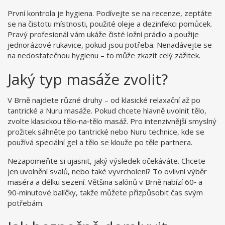
První kontrola je hygiena. Podívejte se na recenze, zeptáte
se na čistotu místnosti, použité oleje a dezinfekci pomůcek.
Pravý profesionál vám ukáže čisté ložní prádlo a použije
jednorázové rukavice, pokud jsou potřeba. Nenadávejte se
na nedostatečnou hygienu – to může zkazit celý zážitek.
Jaký typ masáže zvolit?
V Brně najdete různé druhy – od klasické relaxační až po
tantrické a Nuru masáže. Pokud chcete hlavně uvolnit tělo,
zvolte klasickou tělo‑na‑tělo masáž. Pro intenzivnější smyslný
prožitek sáhněte po tantrické nebo Nuru technice, kde se
používá speciální gel a tělo se klouže po těle partnera.
Nezapomeňte si ujasnit, jaký výsledek očekáváte. Chcete
jen uvolnění svalů, nebo také vyvrcholení? To ovlivní výběr
maséra a délku sezení. Většina salónů v Brně nabízí 60‑ a
90‑minutové balíčky, takže můžete přizpůsobit čas svým
potřebám.