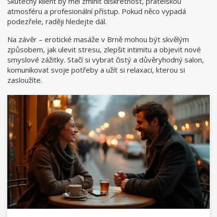
Skutečný klient by měl zmínit diskrétnost, přátelskou
atmosféru a profesionální přístup. Pokud něco vypadá
podezřele, raději hledejte dál.
Na závěr – erotické masáže v Brně mohou být skvělým
způsobem, jak ulevit stresu, zlepšit intimitu a objevit nové
smyslové zážitky. Stačí si vybrat čistý a důvěryhodný salon,
komunikovat svoje potřeby a užít si relaxaci, kterou si
zasloužíte.