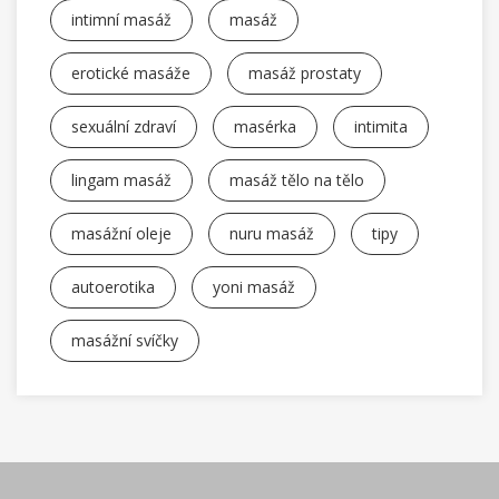
intimní masáž
masáž
erotické masáže
masáž prostaty
sexuální zdraví
masérka
intimita
lingam masáž
masáž tělo na tělo
masážní oleje
nuru masáž
tipy
autoerotika
yoni masáž
masážní svíčky