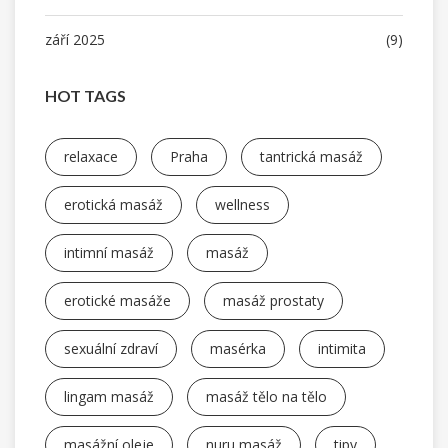
září 2025
(9)
HOT TAGS
relaxace
Praha
tantrická masáž
erotická masáž
wellness
intimní masáž
masáž
erotické masáže
masáž prostaty
sexuální zdraví
masérka
intimita
lingam masáž
masáž tělo na tělo
masážní oleje
nuru masáž
tipy