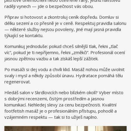
plísňové onemocnění nebo otevřené rány, jednu návštěvu
raději vynech — jde o bezpečnost vás obou.
Připrav si hotovost a zkontroluj ceník dopředu. Domluv si
délku sezení a co přesně je v ceně. Respektuj pravidla salonu
— některé služby nejsou povoleny, jiné mají jasná pravidla
týkající se kontaktu.
Komunikuj jednoduše: pokud chceš silnější tlak, řekni „tlač
víc“, pokud je ti nepříjemno, řekni „změkči“. Profesionál ocení
jasnou zpětnou vazbu a tak získáš lepší zážitek.
Po masáži si dej vodu a chvíli klid. Masáž nohou může uvolnit
svaly i mysl a někdy způsobí únavu. Hydratace pomáhá tělu
regenerovat.
Hledáš salon v Skrdlovicích nebo blízkém okolí? Vyber místo
s dobrými recenzemi, čistým prostředím a jasnou
komunikací. Nehledej slevy za cenu bezpečnosti. Kvalitní
footfetish masáž je o profesionálním přístupu, pohodě a
vzájemném respektu — tak si to užiješ naplno.