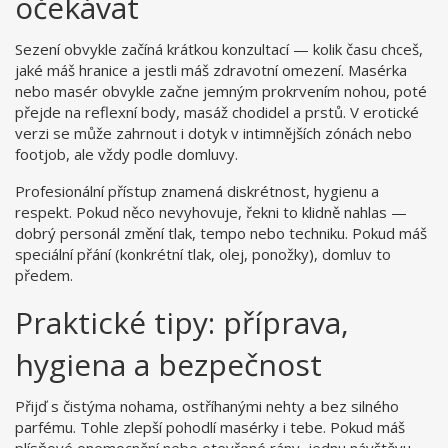
očekávat
Sezení obvykle začíná krátkou konzultací — kolik času chceš,
jaké máš hranice a jestli máš zdravotní omezení. Masérka
nebo masér obvykle začne jemným prokrvením nohou, poté
přejde na reflexní body, masáž chodidel a prstů. V erotické
verzi se může zahrnout i dotyk v intimnějších zónách nebo
footjob, ale vždy podle domluvy.
Profesionální přístup znamená diskrétnost, hygienu a
respekt. Pokud něco nevyhovuje, řekni to klidně nahlas —
dobrý personál změní tlak, tempo nebo techniku. Pokud máš
speciální přání (konkrétní tlak, olej, ponožky), domluv to
předem.
Praktické tipy: příprava,
hygiena a bezpečnost
Přijď s čistýma nohama, ostříhanými nehty a bez silného
parfému. Tohle zlepší pohodlí masérky i tebe. Pokud máš