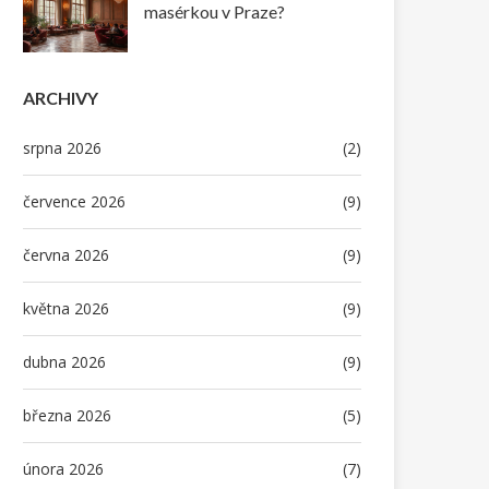
masérkou v Praze?
ARCHIVY
srpna 2026
(2)
července 2026
(9)
června 2026
(9)
května 2026
(9)
dubna 2026
(9)
března 2026
(5)
února 2026
(7)