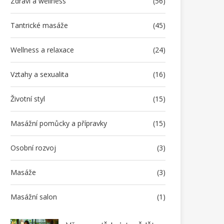
Zdraví a wellness
(56)
Tantrické masáže
(45)
Wellness a relaxace
(24)
Vztahy a sexualita
(16)
Životní styl
(15)
Masážní pomůcky a přípravky
(15)
Osobní rozvoj
(3)
Masáže
(3)
Masážní salon
(1)