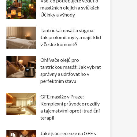
Vše, co potřebujete vědět o
masážních olejích a svíčkách:
Účinky a výhody
Tantrická masáž a stigma:
Jak prolomit mýty a najít klid
v české komunitě
Ohřívače olejů pro
tantrickou masáž: Jak vybrat
správný a udržovat ho v
perfektním stavu
GFE masáže v Praze:
Komplexní průvodce rozdíly
a tajemstvími oproti tradiční
terapii
Jaké jsou recenze na GFE s