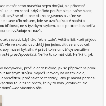
 kde masér nebo masérka nejen dotýká, ale přítomně
ní
.
To je ten rozdíl. Když někdo použije olej a začne hladit,
malí, když se přestane cílit na orgasmus a začne se
 se stane tělo místem, kde se uvolňují staré napětí a
ou blízkostí
,
ne s fyzickým stykem, ale s pocitem bezpečí a
ebou a nevyžaduje nic navíc
.
otek zastaví, když tělo řekne „zde“. Většina lidí, kteří přijdou
t“. Ale ve skutečnosti chtějí jen jedno: cítit se znovu celí.
 aby museli být silní. A právě tohle umožňuje senzitivní
prostě
pravděpodobná
. Neříká ti, co máš cítit. Neříká ti, jak
 od bodyworku, proč je dech klíčový, jak se připravit na první
out falešným slibům. Najdeš i návody na vlastní oleje,
lo, a vysvětlení, proč některé techniky, jako je masáž perinea
 Všechno to je tu ne proto, že by to bylo „erotické“, ale
it domů—do vlastního těla.