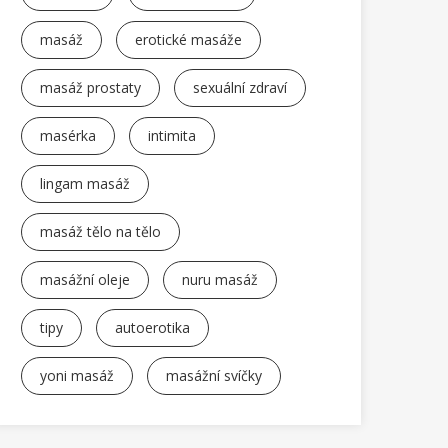
masáž
erotické masáže
masáž prostaty
sexuální zdraví
masérka
intimita
lingam masáž
masáž tělo na tělo
masážní oleje
nuru masáž
tipy
autoerotika
yoni masáž
masážní svíčky