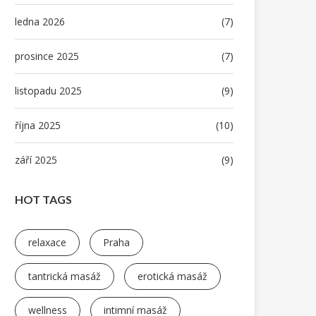
ledna 2026
(7)
prosince 2025
(7)
listopadu 2025
(9)
října 2025
(10)
září 2025
(9)
HOT TAGS
relaxace
Praha
tantrická masáž
erotická masáž
wellness
intimní masáž