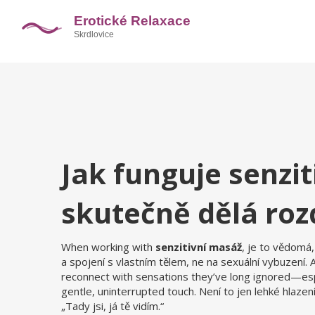
Jak funguje senzi
skutečně dělá rozd
When working with
senzitivní masáž
,
je to vědomá,
a spojení s vlastním tělem, ne na sexuální vybuzení
.
reconnect with sensations they’ve long ignored—espec
gentle, uninterrupted touch.
Není to jen lehké hlazen
„Tady jsi, já tě vidím.“