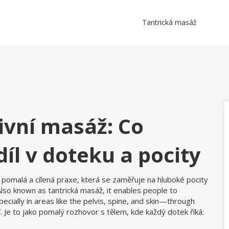
Tantrická masáž
tivní masáž: Co
íl v doteku a pocity
 pomalá a cílená praxe, která se zaměřuje na hluboké pocity
 Also known as
tantrická masáž
, it enables people to
ially in areas like the pelvis, spine, and skin—through
í. Je to jako pomalý rozhovor s tělem, kde každý dotek říká: