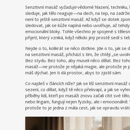
Senzitivní masáž
vyžaduje
vědomé hlazení
,
techniku,
sleduje, jak tělo reaguje—na dech, na tep, na zadrže
není to ještě senzitivní masáž. Až když se dotek zpo
sledovat, jak se kůže napíná nebo uvolňuje, až tehdy
emocionální bloky. Tohle všechno je spojené s
tělesn
přijetí, který vzniká, když někdo jiný prostě sedí s t
Nejde o to, kolikrát se něco dotkne. Jde o to, jak se d
na senzitivní masáž, přichází s tím, že chtějí „se uvolni
Bez stydu. Bez toho, aby museli něco dělat. Bez toho,
masáž—ne protože je nějaká magie, ale protože je 
máš dýchat. Jen ti dá prostor, abys to zjistil sám.
Co najdeš v článcích níže? Jak se liší senzitivní masáž
sezení, co dělat, když tě něco překvapí, a jak se vyhn
příběhy lidí, kteří po masáži znovu začali cítit své tě
nebo lingam, fungují nejen fyzicky, ale i emocionálně.
protože to je jedna z mála cest, jak se opravdu vrát