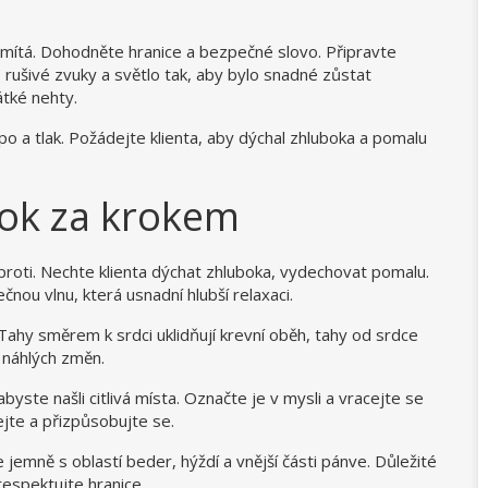
mítá. Dohodněte hranice a bezpečné slovo. Připravte
 rušivé zvuky a světlo tak, aby bylo snadné zůstat
tké nehty.
 a tlak. Požádejte klienta, aby dýchal zhluboka a pomalu
rok za krokem
roti. Nechte klienta dýchat zhluboka, vydechovat pomalu.
čnou vlnu, která usnadní hlubší relaxaci.
 Tahy směrem k srdci uklidňují krevní oběh, tahy od srdce
z náhlých změn.
byste našli citlivá místa. Označte je v mysli a vracejte se
ejte a přizpůsobujte se.
 jemně s oblastí beder, hýždí a vnější části pánve. Důležité
espektujte hranice.