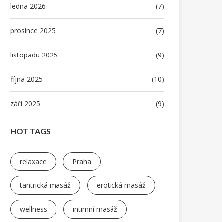
ledna 2026
(7)
prosince 2025
(7)
listopadu 2025
(9)
října 2025
(10)
září 2025
(9)
HOT TAGS
relaxace
Praha
tantrická masáž
erotická masáž
wellness
intimní masáž