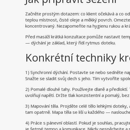
Začněte prostým dotazem: co klient očekává a co od
teplou místnost, čisté oleje a měkký povrch. Omezte
koncentrovaný. Nezapomeňte na hygienu rukou a krá
Před masáží krátká konzultace pomůže nastavit tempo
— dýchání je základ, který řídí rytmus doteku.
Konkrétní techniky k
1) Synchronní dýchání. Postavte se nebo sedněte nap
Snažte se sladit svůj dech s jeho. Tím vytvoříte spole
2) Pomalé dlouhé tahy. Používejte dlaně a předloktí.
uvolňují napětí. Držte tlak konzistentní a pomalý, be
3) Mapování těla. Projděte celé tělo lehkými doteky, a
tam opatrně. Mapa těla se liší u každého — naslouch
4) Práce s pánevní oblastí. Pokud je souhlas, pracujte
je šetrné tempo a komunikace. Nikdy nespěchejte a r