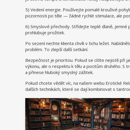
5) Vedení energie. Používejte pomalé krouživé pohyby
pozornosti po těle — žádné rychlé stimulace, ale pos
6) Smyslové přechody. Střídejte teplé dlaně, jemné 
prohlubuje prožitek.
Po sezení nechte klienta chvíli v tichu ležet. Nabídně
problém. To zlepší další setkání.
Bezpečnost je prioritou. Pokud se cítíte nejistě při j
výkonu, ale o respektu k tělu a pocitům druhého. S tr
a přinese hluboký smyslný zážitek.
Pokud chcete vědět víc, na našem webu Erotické Rela
dalších technikách, které se dají kombinovat s tantro