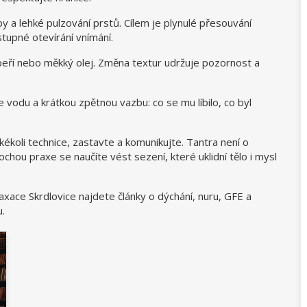
 a lehké pulzování prstů. Cílem je plynulé přesouvání
tupné otevírání vnímání.
peří nebo měkký olej. Změna textur udržuje pozornost a
te vodu a krátkou zpětnou vazbu: co se mu líbilo, co byl
akékoli technice, zastavte a komunikujte. Tantra není o
ochou praxe se naučíte vést sezení, které uklidní tělo i mysl
xace Skrdlovice najdete články o dýchání, nuru, GFE a
u.