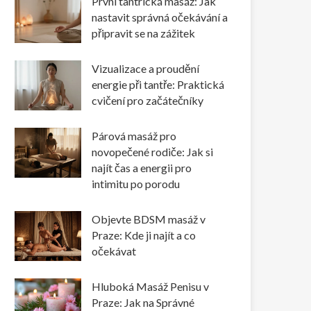
První tantrická masáž: Jak
nastavit správná očekávání a
připravit se na zážitek
Vizualizace a proudění
energie při tantře: Praktická
cvičení pro začátečníky
Párová masáž pro
novopečené rodiče: Jak si
najít čas a energii pro
intimitu po porodu
Objevte BDSM masáž v
Praze: Kde ji najít a co
očekávat
Hluboká Masáž Penisu v
Praze: Jak na Správné