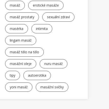
masáž
erotické masáže
masáž prostaty
sexuální zdraví
masérka
intimita
lingam masáž
masáž tělo na tělo
masážní oleje
nuru masáž
tipy
autoerotika
yoni masáž
masážní svíčky