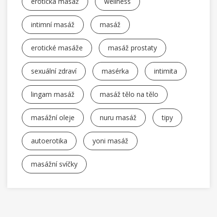
erotická masáž
wellness
intimní masáž
masáž
erotické masáže
masáž prostaty
sexuální zdraví
masérka
intimita
lingam masáž
masáž tělo na tělo
masážní oleje
nuru masáž
tipy
autoerotika
yoni masáž
masážní svíčky