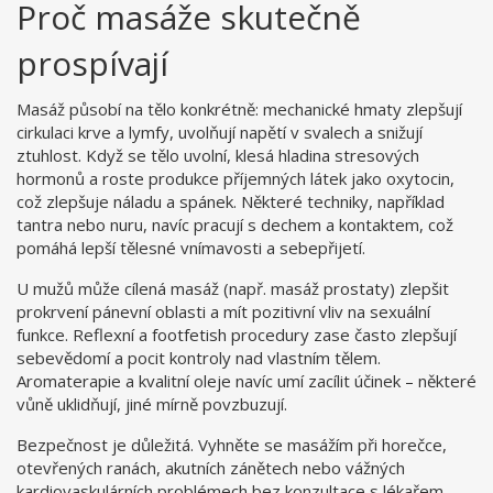
Proč masáže skutečně
prospívají
Masáž působí na tělo konkrétně: mechanické hmaty zlepšují
cirkulaci krve a lymfy, uvolňují napětí v svalech a snižují
ztuhlost. Když se tělo uvolní, klesá hladina stresových
hormonů a roste produkce příjemných látek jako oxytocin,
což zlepšuje náladu a spánek. Některé techniky, například
tantra nebo nuru, navíc pracují s dechem a kontaktem, což
pomáhá lepší tělesné vnímavosti a sebepřijetí.
U mužů může cílená masáž (např. masáž prostaty) zlepšit
prokrvení pánevní oblasti a mít pozitivní vliv na sexuální
funkce. Reflexní a footfetish procedury zase často zlepšují
sebevědomí a pocit kontroly nad vlastním tělem.
Aromaterapie a kvalitní oleje navíc umí zacílit účinek – některé
vůně uklidňují, jiné mírně povzbuzují.
Bezpečnost je důležitá. Vyhněte se masážím při horečce,
otevřených ranách, akutních zánětech nebo vážných
kardiovaskulárních problémech bez konzultace s lékařem.