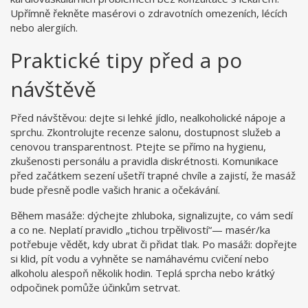
Upřímně řekněte masérovi o zdravotních omezeních, lécích
nebo alergiích.
Praktické tipy před a po
návštěvě
Před návštěvou: dejte si lehké jídlo, nealkoholické nápoje a
sprchu. Zkontrolujte recenze salonu, dostupnost služeb a
cenovou transparentnost. Ptejte se přímo na hygienu,
zkušenosti personálu a pravidla diskrétnosti. Komunikace
před začátkem sezení ušetří trapné chvíle a zajistí, že masáž
bude přesně podle vašich hranic a očekávání.
Během masáže: dýchejte zhluboka, signalizujte, co vám sedí
a co ne. Neplatí pravidlo „tichou trpělivostí“— masér/ka
potřebuje vědět, kdy ubrat či přidat tlak. Po masáži: dopřejte
si klid, pít vodu a vyhněte se namáhavému cvičení nebo
alkoholu alespoň několik hodin. Teplá sprcha nebo krátký
odpočinek pomůže účinkům setrvat.