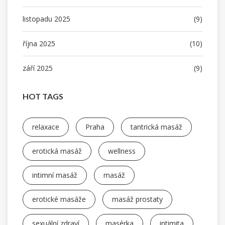
listopadu 2025
(9)
října 2025
(10)
září 2025
(9)
HOT TAGS
relaxace
Praha
tantrická masáž
erotická masáž
wellness
intimní masáž
masáž
erotické masáže
masáž prostaty
sexuální zdraví
masérka
intimita