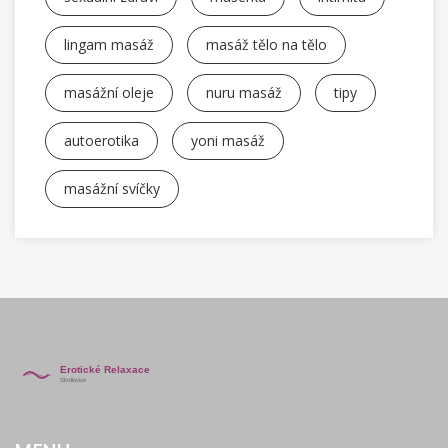
lingam masáž
masáž tělo na tělo
masážní oleje
nuru masáž
tipy
autoerotika
yoni masáž
masážní svíčky