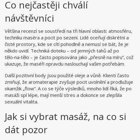
Co nejčastěji chválí
návštěvníci
Většina recenzí se soustředí na tři hlavní oblasti: atmosféru,
techniku maséra a pocit po sezení. Lidé oceňují diskrétní a
čisté prostory, kde se cítí pohodlně a nemusí se bát, že je
někdo uvidí. Techniká doteku – od jemných tahů až po
tělo‑na‑tělo – je často popisována jako „přesně na míru“, což
ukazuje, že maséři opravdu naslouchají vašim potřebám.
Další pozitivní body jsou použité oleje a vůně. Klienti často
zmiňují, že aromaterapie zvyšuje pocit uvolnění a prodlužuje
okamžik „flow“. A co se týče výsledků, mnoho lidí říká, že po
masáži spí lépe, mají menší stres a dokonce se zlepšila
sexuální vitalita.
Jak si vybrat masáž, na co si
dát pozor