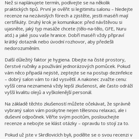
Než si naplánujete termín, podívejte se na několik
praktických tipů. První je ověřit si legitimitu salonu – hledejte
recenze na nezávislých fórech a zjistěte, jestli maséři mají
certifikáty. Druhý krok je komunikace: před návštěvou si
ujasněte, jaký typ masáže chcete (tělo‑na‑tělo, GFE, Nuru
atd.) a jaké jsou vaše hranice. Dobří maséři vždy připraví
krátký dotazník nebo úvodní rozhovor, aby předešli
nedorozuměním.
Další důležitý faktor je hygiena. Dbejte na čisté prostory,
čerstvé ručníky a používání jednorázových pomůcek. Pokud
vám něco připadá nejisté, zeptejte se na postup dezinfekce
– dobrý salon vám to rád vysvětlí. A nakonec zvažte cenu:
vyšší cena neznamená vždy lepší zkušenost, ale často odráží
vyšší kvalitu olejů a vyškolenější personál.
Na základě těchto zkušeností můžete očekávat, že správně
vybraný salon vám poskytne nejen tělesnou relaxaci, ale i
duševní odpočinek. Věřte svým pocitům, poslouchejte
recenze a nebojte se klást otázky – opravdu to stojí za to.
Pokud už jste v Skrdlovicích byli, podělte se o svou recenzi v