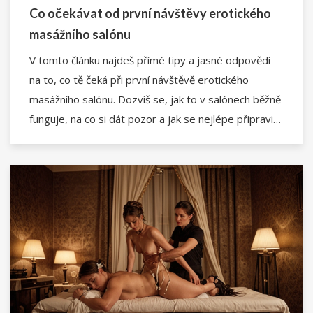
Co očekávat od první návštěvy erotického
masážního salónu
V tomto článku najdeš přímé tipy a jasné odpovědi
na to, co tě čeká při první návštěvě erotického
masážního salónu. Dozvíš se, jak to v salónech běžně
funguje, na co si dát pozor a jak se nejlépe připravit.
Otevřeně si povíme o průběhu masáže, pravidlech,
ale i o tom, co rozhodně nečekat. Nechybí ani rady,
jak si návštěvu užít naplno s respektem k personálu.
Tohle je praktický průvodce bez omáčky, který šetří
nervy i trapné momenty.