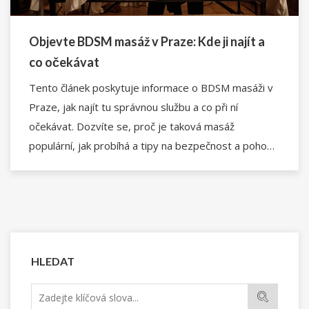
Objevte BDSM masáž v Praze: Kde ji najít a
co očekávat
Tento článek poskytuje informace o BDSM masáži v
Praze, jak najít tu správnou službu a co při ní
očekávat. Dozvíte se, proč je taková masáž
populární, jak probíhá a tipy na bezpečnost a pohodlí.
Připravte se na zajímavý a trochu netradiční zážitek.
HLEDAT