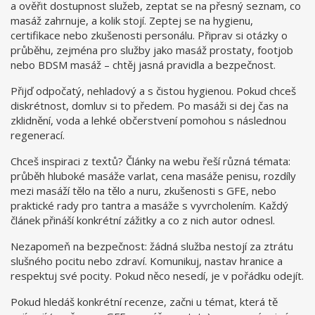
a ověřit dostupnost služeb, zeptat se na přesný seznam, co
masáž zahrnuje, a kolik stojí. Zeptej se na hygienu,
certifikace nebo zkušenosti personálu. Připrav si otázky o
průběhu, zejména pro služby jako masáž prostaty, footjob
nebo BDSM masáž – chtěj jasná pravidla a bezpečnost.
Přijď odpočatý, nehladový a s čistou hygienou. Pokud chceš
diskrétnost, domluv si to předem. Po masáži si dej čas na
zklidnění, voda a lehké občerstvení pomohou s následnou
regenerací.
Chceš inspiraci z textů? Články na webu řeší různá témata:
průběh hluboké masáže varlat, cena masáže penisu, rozdíly
mezi masáží tělo na tělo a nuru, zkušenosti s GFE, nebo
praktické rady pro tantra a masáže s vyvrcholením. Každý
článek přináší konkrétní zážitky a co z nich autor odnesl.
Nezapomeň na bezpečnost: žádná služba nestojí za ztrátu
slušného pocitu nebo zdraví. Komunikuj, nastav hranice a
respektuj své pocity. Pokud něco nesedí, je v pořádku odejít.
Pokud hledáš konkrétní recenze, začni u témat, která tě