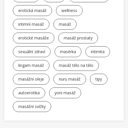
erotická masáž
wellness
intimní masáž
masáž
erotické masáže
masáž prostaty
sexuální zdraví
masérka
intimita
lingam masáž
masáž tělo na tělo
masážní oleje
nuru masáž
tipy
autoerotika
yoni masáž
masážní svíčky