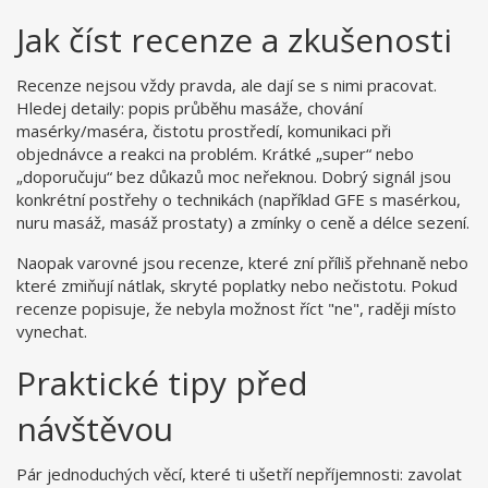
Jak číst recenze a zkušenosti
Recenze nejsou vždy pravda, ale dají se s nimi pracovat.
Hledej detaily: popis průběhu masáže, chování
masérky/maséra, čistotu prostředí, komunikaci při
objednávce a reakci na problém. Krátké „super“ nebo
„doporučuju“ bez důkazů moc neřeknou. Dobrý signál jsou
konkrétní postřehy o technikách (například GFE s masérkou,
nuru masáž, masáž prostaty) a zmínky o ceně a délce sezení.
Naopak varovné jsou recenze, které zní příliš přehnaně nebo
které zmiňují nátlak, skryté poplatky nebo nečistotu. Pokud
recenze popisuje, že nebyla možnost říct "ne", raději místo
vynechat.
Praktické tipy před
návštěvou
Pár jednoduchých věcí, které ti ušetří nepříjemnosti: zavolat