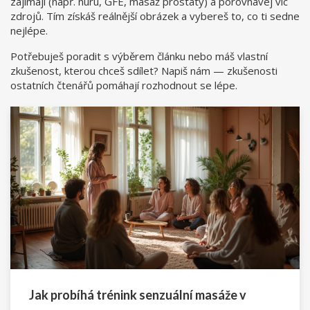
zajímají (např. nuru, GFE, masáž prostaty) a porovnávej víc
zdrojů. Tím získáš reálnější obrázek a vybereš to, co ti sedne
nejlépe.
Potřebuješ poradit s výběrem článku nebo máš vlastní
zkušenost, kterou chceš sdílet? Napiš nám — zkušenosti
ostatních čtenářů pomáhají rozhodnout se lépe.
Jak probíhá trénink senzuální masáže v