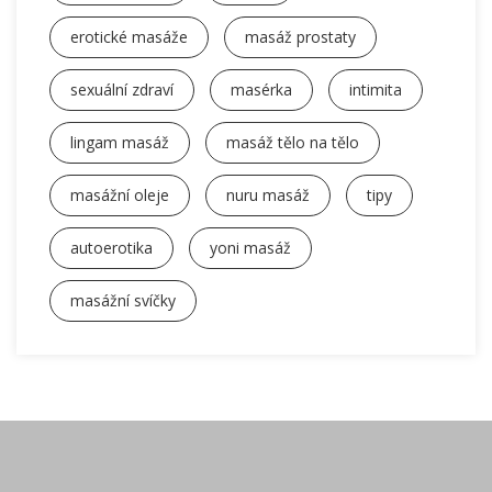
erotické masáže
masáž prostaty
sexuální zdraví
masérka
intimita
lingam masáž
masáž tělo na tělo
masážní oleje
nuru masáž
tipy
autoerotika
yoni masáž
masážní svíčky