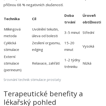
příčinou 68 % negativních zkušeností.
Doba
Úroveň
Technika
Cíl
trvání
obtížnosti
Milkingová
Uvolnění tekutin,
3-5 minut
Střední
metoda
úleva od bolesti
Cyklická
Zesílení orgasmu,
15-20
Vysoká
stimulace
edging
minut
Externí
1-2 týdny
stimulace
Relaxace, zahřátí
Nízká
tréninku
(perineum)
Srovnání technik stimulace prostaty
Terapeutické benefity a
lékařský pohled