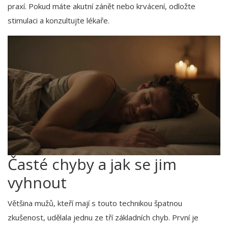
praxí. Pokud máte akutní zánět nebo krvácení, odložte
stimulaci a konzultujte lékaře.
Časté chyby a jak se jim
vyhnout
Většina mužů, kteří mají s touto technikou špatnou
zkušenost, udělala jednu ze tří základních chyb. První je