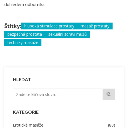
dohledem odborníka.
Štítky:
hluboká stimulace prostaty
masáž prostaty
bezpečná prostata
sexuální zdraví mužů
techniky masáže
HLEDAT
KATEGORIE
Erotické masáže
(80)