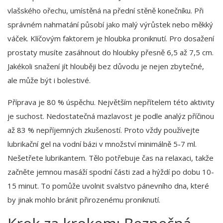
vlašského ořechu, umístěná na přední stěně konečníku. Při
správném nahmatání působí jako malý výrůstek nebo měkký
váček. Klíčovým faktorem je hloubka proniknutí. Pro dosažení
prostaty musíte zasáhnout do hloubky přesně
6,5 až 7,5 cm
.
Jakékoli snažení jít hlouběji bez důvodu je nejen zbytečné,
ale může být i bolestivé.
Příprava je 80 % úspěchu. Největším nepřítelem této aktivity
je suchost. Nedostatečná mazlavost je podle analýz příčinou
až 83 % nepříjemných zkušeností. Proto vždy používejte
lubrikační gel na vodní bázi v množství minimálně 5-7 ml.
Nešetřete lubrikantem. Tělo potřebuje čas na relaxaci, takže
začněte jemnou masáží spodní části zad a hýždí po dobu 10-
15 minut. To pomůže uvolnit svalstvo pánevního dna, které
by jinak mohlo bránit přirozenému proniknutí.