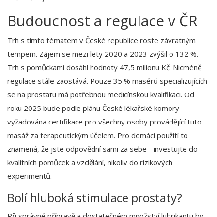
Budoucnost a regulace v ČR
Trh s tímto tématem v České republice roste závratným
tempem. Zájem se mezi lety 2020 a 2023 zvýšil o 132 %.
Trh s pomůckami dosáhl hodnoty 47,5 milionu Kč. Nicméně
regulace stále zaostává. Pouze 35 % masérů specializujících
se na prostatu má potřebnou medicínskou kvalifikaci. Od
roku 2025 bude podle plánu České lékařské komory
vyžadována certifikace pro všechny osoby provádějící tuto
masáž za terapeutickým účelem. Pro domácí použití to
znamená, že jste odpovědní sami za sebe - investujte do
kvalitních pomůcek a vzdělání, nikoliv do rizikových
experimentů.
Bolí hluboká stimulace prostaty?
Při správné přípravě a dostatečném množství lubrikantu by