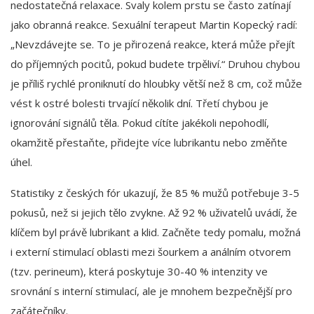
nedostatečná relaxace. Svaly kolem prstu se často zatínají
jako obranná reakce. Sexuální terapeut Martin Kopecký radí:
„Nevzdávejte se. To je přirozená reakce, která může přejít
do příjemných pocitů, pokud budete trpěliví.“ Druhou chybou
je příliš rychlé proniknutí do hloubky větší než 8 cm, což může
vést k ostré bolesti trvající několik dní. Třetí chybou je
ignorování signálů těla. Pokud cítíte jakékoli nepohodlí,
okamžitě přestaňte, přidejte více lubrikantu nebo změňte
úhel.
Statistiky z českých fór ukazují, že 85 % mužů potřebuje 3-5
pokusů, než si jejich tělo zvykne. Až 92 % uživatelů uvádí, že
klíčem byl právě lubrikant a klid. Začněte tedy pomalu, možná
i externí stimulací oblasti mezi šourkem a análním otvorem
(tzv. perineum), která poskytuje 30-40 % intenzity ve
srovnání s interní stimulací, ale je mnohem bezpečnější pro
začátečníky.