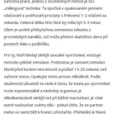
samotná práce. Jednou z osvědčených metod je tzv.
„milkingová“ technika. Ta spočívá v opakovaném jemném
stlačování a uvolňování prostaty s frekvencí 1-2 stlačení za
sekundu. Celková délka této fáze by měla být 3-5 minut.
Cílem je uvolnit přebytečnou semennou tekutinu z
prostatických kanálků, což může přinést okamžitou úlevu při
pocitech tlaku v podbřišku.
Pro ty, kteří hledají silnější sexuální vyvrcholení, existuje
metoda cyklické stimulace. Podstatou je zastavit stimulaci
těsně před bodem nevratnosti a počkat 15-20 sekund, než
začnete znovu. Opakujte tento proces několikrát. Podle
zkušeností uživatelů to vede k tomu, že touha po vyvrcholení
roste exponenciálně a následný orgasmus je
několikanásobně silnější než při běžné masturbaci. Je však
nutné naslouchat svému tělu - pokud cítíte, že se partner
(nebo vy sami) blíží k hranici, přestaňte. Přehánění je hlavní