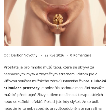
Od :
Dalibor Novotný
22 Kvě 2026
0 Komentáře
Prostata je pro mnoho mužů tabu, které se skrývá za
nesmyslnými mýty a zbytečným strachem. Přitom jde o
klíčovou součást mužského zdraví i intimního života.
Hluboká
stimulace prostaty
je
pokročilá technika manuální masáže
mužské předstojné žlázy s cílem dosáhnout terapeutických
nebo sexuálních efektů
. Pokud jste kdy slyšeli, že to bolí,
nebo že je to nebezpečné, pravděpodobně jste narazili na