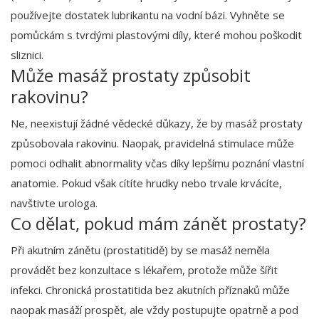
používejte dostatek lubrikantu na vodní bázi. Vyhněte se
pomůckám s tvrdými plastovými díly, které mohou poškodit
sliznici.
Může masáž prostaty způsobit
rakovinu?
Ne, neexistují žádné vědecké důkazy, že by masáž prostaty
způsobovala rakovinu. Naopak, pravidelná stimulace může
pomoci odhalit abnormality včas díky lepšímu poznání vlastní
anatomie. Pokud však cítíte hrudky nebo trvale krvácíte,
navštivte urologa.
Co dělat, pokud mám zánět prostaty?
Při akutním zánětu (prostatitidě) by se masáž neměla
provádět bez konzultace s lékařem, protože může šířit
infekci. Chronická prostatitida bez akutních příznaků může
naopak masáží prospět, ale vždy postupujte opatrně a pod