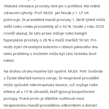
Hluboká stimulace prostaty není jen o potěšení. Má reálné
zdravotní výhody. Prof. MUDr. Jan Novák z 1. LF UK
potvrzuje, že pravidelná masáž prostaty 1-2krát týdně může
snížit riziko vzniku prostatitidy až o 42 %. Studie z roku 2023
rovněž ukazují, že tato praxe snižuje riziko benigní
hyperplázie prostaty o 28 % u mužů starších 50 let. Pro
muže trpící chronickými bolestmi v oblasti pánevního dna
nebo problémy s močením může být tato technika život
měnící.
Na druhou stranu musíme být opatrní. MUDr. Petr Svoboda
z České lékařské komory varuje, že nesprávné provádění
může způsobit mikrotraumata sliznice, což zvyšuje riziko
infekce až u 15 % uživatelů, kteří ignorují bezpečnostní
postupy. Právě proto je důležité rozlišovat mezi
terapeutickou masáží prováděnou odborníkem a domácí