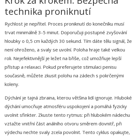
Krok za krokem: Bezpečná
technika proniknutí
Rychlost je nepřítel. Proces proniknutí do konečníku musí
trvat minimálně 3-5 minut. Doporučuji postupné zvyšování
hloubky o 0,5 cm každých 30 sekund. Tím dáte tělu signál, že
není ohroženo, a svaly se uvolní. Poloha hraje také velkou
roli. Nejefektivnější je ležet na břiše, což umožňuje lepší
přístup a relaxaci. Pokud preferujete stimulaci penisu
současně, můžete zkusit polohu na zádech s pokrčenými
koleny.
Dýchání je tajná zbraina, kterou většina lidí ignoruje. Hluboké
dýchání umocňuje atmosféru uspokojení a pomáhá fyzicky
uvolnit sfinkter. Zkuste tento rytmus: při hlubokém nádechu
vztažte vnitřní část análního otvoru směrem dovnitř, při
výdechu nechte svaly zcela povolnit. Tento cyklus opakujte,