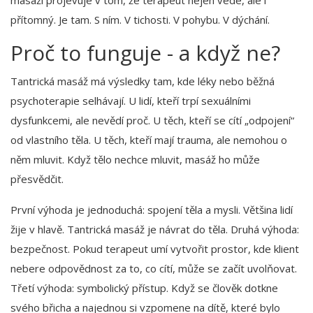
masáži projevuje v tom, že terapeut nejen vede, ale i
přítomný. Je tam. S ním. V tichosti. V pohybu. V dýchání.
Proč to funguje - a když ne?
Tantrická masáž má výsledky tam, kde léky nebo běžná
psychoterapie selhávají. U lidí, kteří trpí sexuálními
dysfunkcemi, ale nevědí proč. U těch, kteří se cítí „odpojení“
od vlastního těla. U těch, kteří mají trauma, ale nemohou o
něm mluvit. Když tělo nechce mluvit, masáž ho může
přesvědčit.
První výhoda je jednoduchá: spojení těla a mysli. Většina lidí
žije v hlavě. Tantrická masáž je návrat do těla. Druhá výhoda:
bezpečnost. Pokud terapeut umí vytvořit prostor, kde klient
nebere odpovědnost za to, co cítí, může se začít uvolňovat.
Třetí výhoda: symbolický přístup. Když se člověk dotkne
svého břicha a najednou si vzpomene na dítě, které bylo