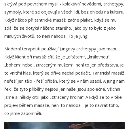
skrývá pod povrchem mysli - kolektivní nevědomí, archetypy,
symboly, které se objevují u všech lidí, bez ohledu na kulturu.
Když někdo při tantrické masáži začne plakat, když se mu
zdá, že se dotýká něčeho starého, jako by to bylo z jeho
minulých životů, to není náhoda. To je Jung.
Moderní terapeuti používají Jungovy archetypy jako mapu.
Když klient při masáži cítí, že je „dítětem“, „královnou“,
„bohem“ nebo „ztraceným mužem“, není to jen představa. Je
to vnitřní hlas, který se dříve nechal potlačit. Tantrická masáž
neřeší jen tělo - řeší příběh, který se v něm usadil. A Jung nám
řekl, že tyto příběhy nejsou jen naše. Jsou společné. Všichni
jsme si někdy cítili jako „ztracený hrdina“. A když se to v těle
projeví během masáže, není to náhoda - je to návrat toho,
co jsme zapomněli.