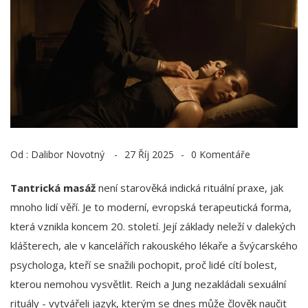
Od :
Dalibor Novotný
27 Říj 2025
0 Komentáře
Tantrická masáž
není starověká indická rituální praxe, jak
mnoho lidí věří. Je to moderní, evropská terapeutická forma,
která vznikla koncem 20. století. Její základy neleží v dalekých
klášterech, ale v kancelářích rakouského lékaře a švýcarského
psychologa, kteří se snažili pochopit, proč lidé cítí bolest,
kterou nemohou vysvětlit. Reich a Jung nezakládali sexuální
rituály - vytvářeli jazyk, kterým se dnes může člověk naučit