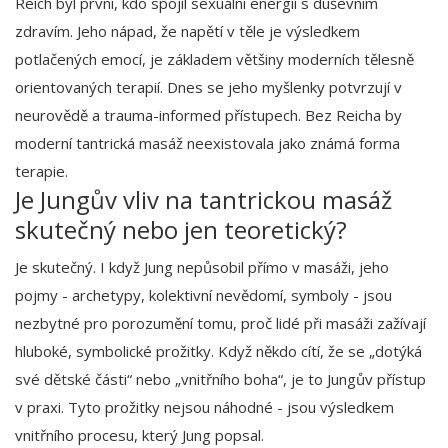
Reich byl první, kdo spojil sexuální energii s duševním
zdravím. Jeho nápad, že napětí v těle je výsledkem
potlačených emocí, je základem většiny moderních tělesně
orientovaných terapií. Dnes se jeho myšlenky potvrzují v
neurovědě a trauma-informed přístupech. Bez Reicha by
moderní tantrická masáž neexistovala jako známá forma
terapie.
Je Jungův vliv na tantrickou masáž
skutečný nebo jen teoretický?
Je skutečný. I když Jung nepůsobil přímo v masáži, jeho
pojmy - archetypy, kolektivní nevědomí, symboly - jsou
nezbytné pro porozumění tomu, proč lidé při masáži zažívají
hluboké, symbolické prožitky. Když někdo cítí, že se „dotýká
své dětské části“ nebo „vnitřního boha“, je to Jungův přístup
v praxi. Tyto prožitky nejsou náhodné - jsou výsledkem
vnitřního procesu, který Jung popsal.