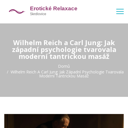
Wilhelm Reich a Carl Jung: Jak
západní psychologie tvarovala
moderní tantrickou masáž
Domů
Wilhelm Reich A Carl Jung: Jak Západní Psychologie Tvarovala
Moderní Tantrickou Masáž