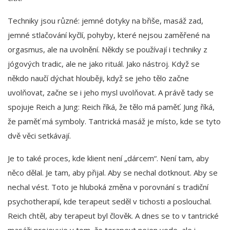
Techniky jsou různé: jemné dotyky na břiše, masáž zad,
jemné stlačování kyčlí, pohyby, které nejsou zaměřené na
orgasmus, ale na uvolnění. Někdy se používají i techniky z
jógových tradic, ale ne jako rituál. Jako nástroj. Když se
někdo naučí dýchat hlouběji, když se jeho tělo začne
uvolňovat, začne se i jeho mysl uvolňovat. A právě tady se
spojuje Reich a Jung: Reich říká, že tělo má paměť. Jung říká,
že paměť má symboly. Tantrická masáž je místo, kde se tyto
dvě věci setkávají.
Je to také proces, kde klient není „dárcem“. Není tam, aby
něco dělal. Je tam, aby přijal. Aby se nechal dotknout. Aby se
nechal vést. Toto je hluboká změna v porovnání s tradiční
psychotherapií, kde terapeut seděl v tichosti a poslouchal.
Reich chtěl, aby terapeut byl člověk. A dnes se to v tantrické