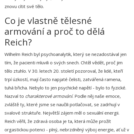
znovu cítit své tělo.
Co je vlastně tělesné
armování a proč to dělá
Reich?
Wilhelm Reich byl psychoanalytik, který se nezadostával jen
tím, že pacienti mluvili o svých snech. Chtěl vědět, proč jim
tělo ztuhlo. V 30. letech 20. století pozoroval, že lidé, kteří
trpí úzkostí, mají často napjaté čelisti, zatvářená ramena,
tuhá břicha. Nebylo to jen psychické napětí - bylo to fyzické.
Nazval to
charakterové armování
. Podle něj naše emoce,
zvláště ty, které jsme se naučili potlačovat, se zadrhují v
svalové struktuře. Největší zájem měl o sexuální energii.
Reich věřil, že zdravá osoba je ta, která může prožít
orgastickou potenci - plný, nebrzdněný výboj energie, ať už v