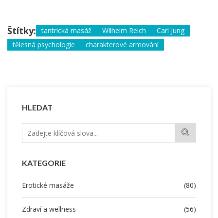
Štítky:
tantrická masáž
Wilhelm Reich
Carl Jung
tělesná psychologie
charakterové armování
HLEDAT
KATEGORIE
Erotické masáže
(80)
Zdraví a wellness
(56)