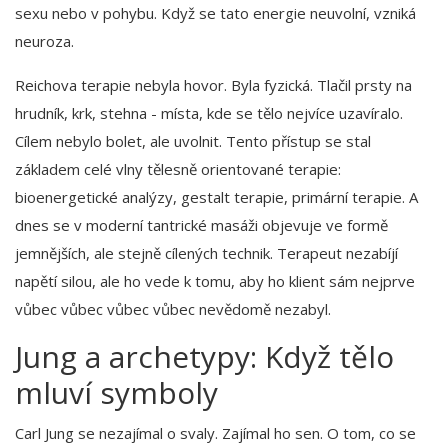
sexu nebo v pohybu. Když se tato energie neuvolní, vzniká
neuroza.
Reichova terapie nebyla hovor. Byla fyzická. Tlačil prsty na
hrudník, krk, stehna - místa, kde se tělo nejvíce uzavíralo.
Cílem nebylo bolet, ale uvolnit. Tento přístup se stal
základem celé vlny tělesně orientované terapie:
bioenergetické analýzy, gestalt terapie, primární terapie. A
dnes se v moderní tantrické masáži objevuje ve formě
jemnějších, ale stejně cílených technik. Terapeut nezabíjí
napětí silou, ale ho vede k tomu, aby ho klient sám nejprve
vůbec vůbec vůbec vůbec nevědomě nezabyl.
Jung a archetypy: Když tělo
mluví symboly
Carl Jung se nezajímal o svaly. Zajímal ho sen. O tom, co se