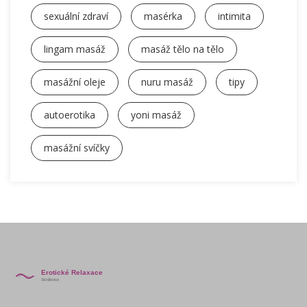
sexuální zdraví
masérka
intimita
lingam masáž
masáž tělo na tělo
masážní oleje
nuru masáž
tipy
autoerotika
yoni masáž
masážní svíčky