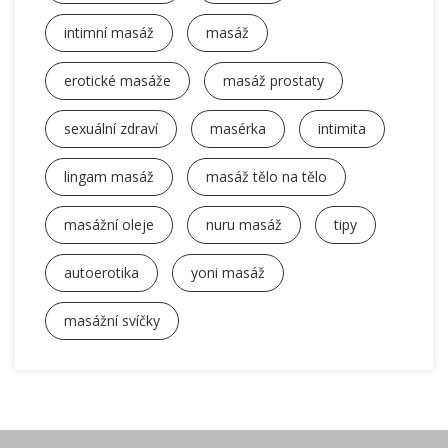
intimní masáž
masáž
erotické masáže
masáž prostaty
sexuální zdraví
masérka
intimita
lingam masáž
masáž tělo na tělo
masážní oleje
nuru masáž
tipy
autoerotika
yoni masáž
masážní svíčky