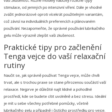
vaši zkušenost. Různé modely nabízejí rozličné typy
stimulace, od jemných po intenzivní víření. Dále je vhodné
zvážit jednorázové oproti vícekrát použitelným variantám,
což závisí na individuálních preferencích a plánovaném
používání. Nezapomeňte, že správné používání lubrikačního
gelu může výrazně zlepšit vaši zkušenost.
Praktické tipy pro začlenění
Tenga vejce do vaší relaxační
rutiny
Naučit se, jak správně používat Tenga vejce, může chvíli
trvat, ale s trochou praxe se stane přirozenou součástí vaší
relaxace. Nejprve je důležité najít klidné a pohodlné
prostředí, kde se budete cítit uvolněně a bez stresu. Ideální
je mít u sebe všechny potřebné pomůcky, včetně
lubrikačního gelu a případně i čistícího prostředku pro vejce.