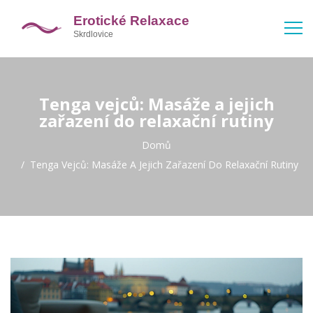
Tenga vejců: Masáže a jejich
zařazení do relaxační rutiny
Domů
Tenga Vejců: Masáže A Jejich Zařazení Do Relaxační Rutiny