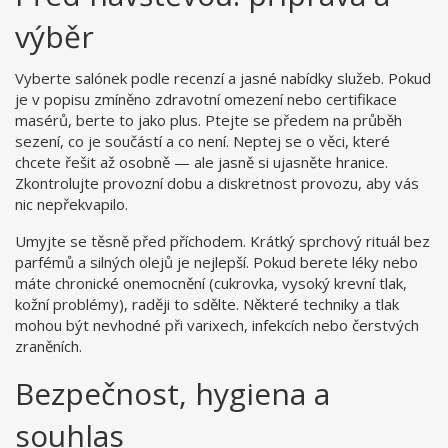
výběr
Vyberte salónek podle recenzí a jasné nabídky služeb. Pokud
je v popisu zmíněno zdravotní omezení nebo certifikace
masérů, berte to jako plus. Ptejte se předem na průběh
sezení, co je součástí a co není. Neptej se o věci, které
chcete řešit až osobně — ale jasně si ujasněte hranice.
Zkontrolujte provozní dobu a diskretnost provozu, aby vás
nic nepřekvapilo.
Umyjte se těsně před příchodem. Krátký sprchový rituál bez
parfémů a silných olejů je nejlepší. Pokud berete léky nebo
máte chronické onemocnění (cukrovka, vysoký krevní tlak,
kožní problémy), raději to sdělte. Některé techniky a tlak
mohou být nevhodné při varixech, infekcích nebo čerstvých
zraněních.
Bezpečnost, hygiena a
souhlas