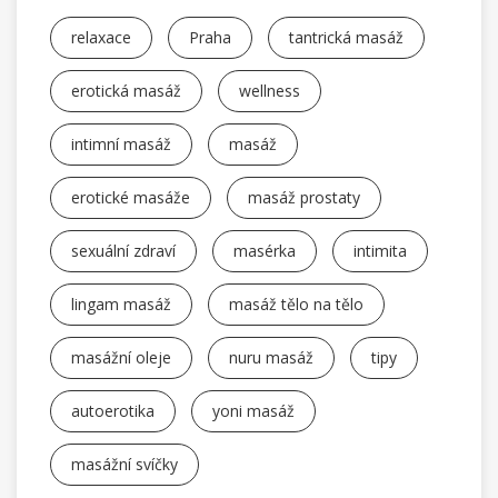
relaxace
Praha
tantrická masáž
erotická masáž
wellness
intimní masáž
masáž
erotické masáže
masáž prostaty
sexuální zdraví
masérka
intimita
lingam masáž
masáž tělo na tělo
masážní oleje
nuru masáž
tipy
autoerotika
yoni masáž
masážní svíčky