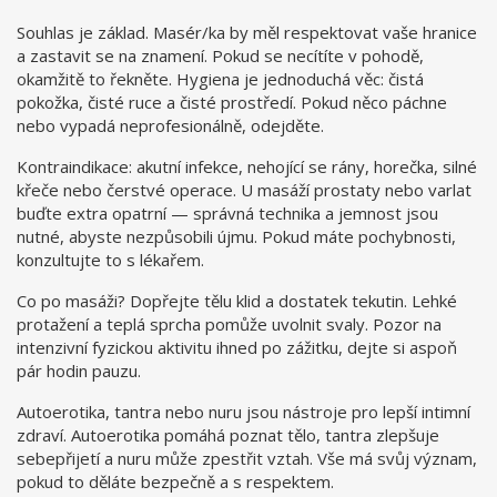
Souhlas je základ. Masér/ka by měl respektovat vaše hranice
a zastavit se na znamení. Pokud se necítíte v pohodě,
okamžitě to řekněte. Hygiena je jednoduchá věc: čistá
pokožka, čisté ruce a čisté prostředí. Pokud něco páchne
nebo vypadá neprofesionálně, odejděte.
Kontraindikace: akutní infekce, nehojící se rány, horečka, silné
křeče nebo čerstvé operace. U masáží prostaty nebo varlat
buďte extra opatrní — správná technika a jemnost jsou
nutné, abyste nezpůsobili újmu. Pokud máte pochybnosti,
konzultujte to s lékařem.
Co po masáži? Dopřejte tělu klid a dostatek tekutin. Lehké
protažení a teplá sprcha pomůže uvolnit svaly. Pozor na
intenzivní fyzickou aktivitu ihned po zážitku, dejte si aspoň
pár hodin pauzu.
Autoerotika, tantra nebo nuru jsou nástroje pro lepší intimní
zdraví. Autoerotika pomáhá poznat tělo, tantra zlepšuje
sebepřijetí a nuru může zpestřit vztah. Vše má svůj význam,
pokud to děláte bezpečně a s respektem.