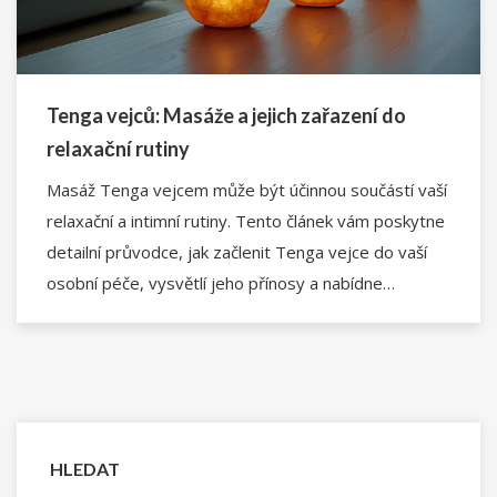
Tenga vejců: Masáže a jejich zařazení do
relaxační rutiny
Masáž Tenga vejcem může být účinnou součástí vaší
relaxační a intimní rutiny. Tento článek vám poskytne
detailní průvodce, jak začlenit Tenga vejce do vaší
osobní péče, vysvětlí jeho přínosy a nabídne
praktické tipy pro zvýšení osobního pohodlí a
intimního zdraví. Naučíte se, jak optimálně využít
tento produkt pro maximalizaci jeho efektů.
HLEDAT