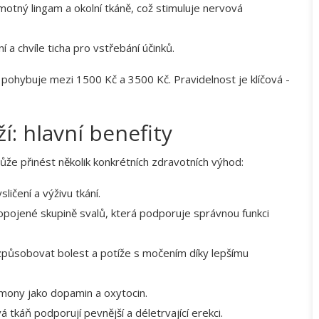
amotný lingam a okolní tkáně, což stimuluje nervová
 a chvíle ticha pro vstřebání účinků.
 pohybuje mezi 1500 Kč a 3500 Kč. Pravidelnost je klíčová -
í: hlavní benefity
ůže přinést několik konkrétních zdravotních výhod:
ličení a výživu tkání.
ropojené skupině svalů, která podporuje správnou funkci
způsobovat bolest a potíže s močením
díky lepšímu
rmony jako dopamin a oxytocin.
á tkáň podporují pevnější a déletrvající erekci.