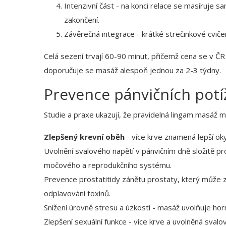
Intenzivní část - na konci relace se masíruje s
zakončení.
Závěrečná integrace - krátké strečinkové cvičení
Celá sezení trvají 60-90 minut, přičemž cena se v ČR
doporučuje se masáž alespoň jednou za 2-3 týdny.
Prevence pánvičních potíž
Studie a praxe ukazují, že pravidelná lingam masáž m
Zlepšený krevní oběh
- více krve znamená lepší okys
Uvolnění svalového napětí v
pánvičním dně
složitě p
močového a reprodukčního systému
.
Prevence
prostatitidy
zánětu prostaty, který může 
odplavování toxinů.
Snížení úrovně stresu a úzkosti - masáž uvolňuje ho
Zlepšení sexuální funkce - více krve a uvolněná svalov