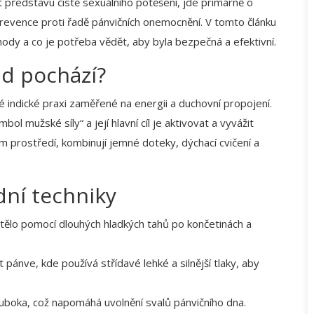
 představu čistě sexuálního potěšení, jde primárně o
prevence proti řadě pánvičních onemocnění. V tomto článku
hody a co je potřeba vědět, aby byla bezpečná a efektivní.
ud pochází?
é indické praxi zaměřené na energii a duchovní propojení
.
l mužské síly“ a její hlavní cíl je aktivovat a vyvážit
ém prostředí, kombinují jemné doteky, dýchací cvičení a
dní techniky
 tělo pomocí dlouhých hladkých tahů po končetinách a
pánve, kde používá střídavé lehké a silnější tlaky, aby
hluboka, což napomáhá uvolnění svalů pánvičního dna.