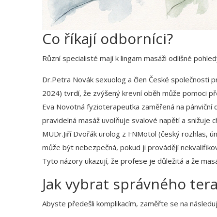
Co říkají odborníci?
Různí specialisté mají k lingam masáži odlišné pohled
Dr.Petra Novák
sexuolog a člen České společnosti p
2024) tvrdí, že zvýšený krevní oběh může pomoci př
Eva Novotná
fyzioterapeutka zaměřená na pánviční 
pravidelná masáž uvolňuje svalové napětí a snižuje ch
MUDr.Jiří Dvořák
urolog z FNMotol
(český rozhlas, ú
může být nebezpečná, pokud ji provádějí nekvalifikov
Tyto názory ukazují, že profese je důležitá a že masá
Jak vybrat správného ter
Abyste předešli komplikacím, zaměřte se na následujíc