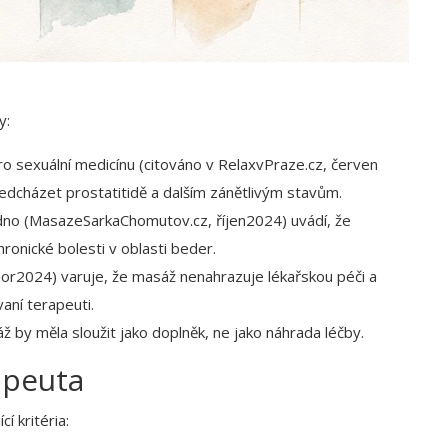
y:
ro sexuální medicínu
(citováno v RelaxvPraze.cz, červen
edcházet prostatitidě a dalším zánětlivým stavům.
dno
(MasazeSarkaChomutov.cz, říjen2024) uvádí, že
ronické bolesti v oblasti beder.
nor2024) varuje, že masáž nenahrazuje lékařskou péči a
aní terapeuti.
ž by měla sloužit jako doplněk, ne jako náhrada léčby.
apeuta
í kritéria: