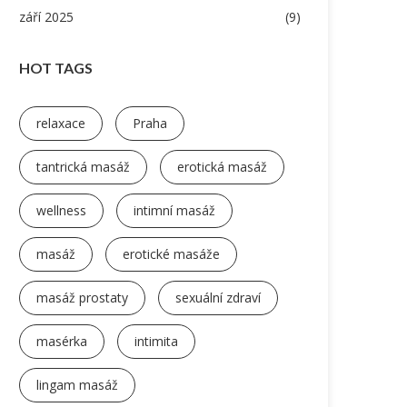
září 2025
(9)
HOT TAGS
relaxace
Praha
tantrická masáž
erotická masáž
wellness
intimní masáž
masáž
erotické masáže
masáž prostaty
sexuální zdraví
masérka
intimita
lingam masáž