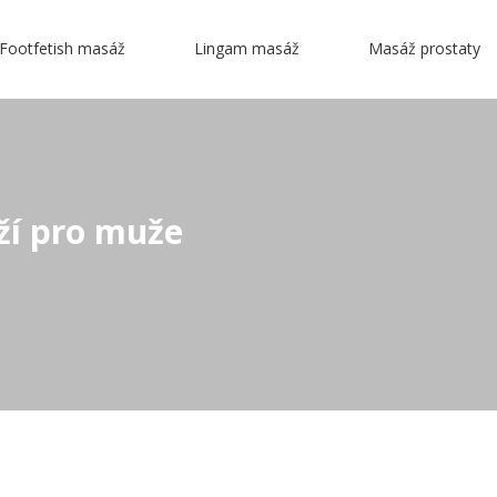
Footfetish masáž
Lingam masáž
Masáž prostaty
ží pro muže