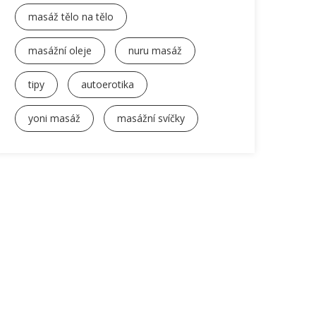
masáž tělo na tělo
masážní oleje
nuru masáž
tipy
autoerotika
yoni masáž
masážní svíčky