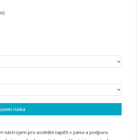
ní)
uzení rizika
m nástrojem pro uvolnění napětí v pánvi a podporu