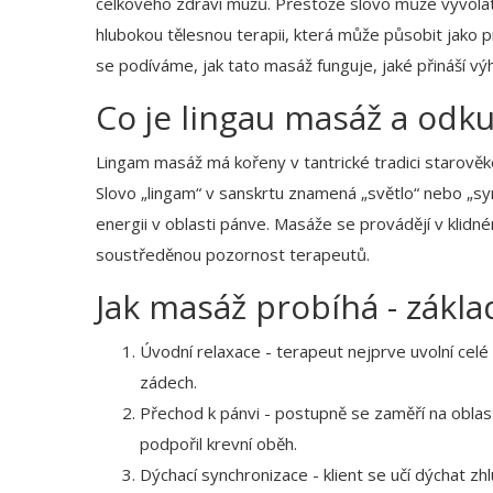
celkového zdraví mužů
. Přestože slovo může vyvolat
hlubokou tělesnou terapii, která může působit jako 
se podíváme, jak tato masáž funguje, jaké přináší vý
Co je lingau masáž a odk
Lingam masáž má kořeny v
tantrické tradici
starověk
Slovo „lingam“ v sanskrtu znamená „světlo“ nebo „symbo
energii v oblasti pánve. Masáže se provádějí v klidn
soustředěnou pozornost terapeutů.
Jak masáž probíhá - zákla
Úvodní relaxace - terapeut nejprve uvolní celé
zádech.
Přechod k pánvi - postupně se zaměří na oblast 
podpořil krevní oběh.
Dýchací synchronizace - klient se učí dýchat z