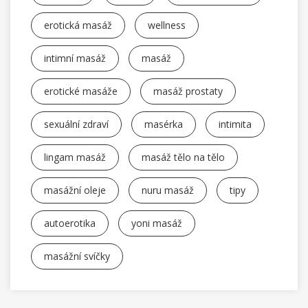
erotická masáž
wellness
intimní masáž
masáž
erotické masáže
masáž prostaty
sexuální zdraví
masérka
intimita
lingam masáž
masáž tělo na tělo
masážní oleje
nuru masáž
tipy
autoerotika
yoni masáž
masážní svíčky