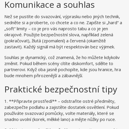
Komunikace a souhlas
Než se pustíte do svazování, výprasku nebo jiných technik,
sedněte si a proberte, co chcete a co ne. Zapište si „hard“ a
„soft“ limity – co je pro vás naprosto tabu a co je jen
okrajové. Použijte bezpečnostní slova, například zelená
(pokračovat), žlutá (zpomalení) a červená (okamžitě
zastavit). Každý signál má být respektován bez výjimek.
Souhlas je dynamický, což znamená, že ho můžete kdykoliv
změnit. Pokud během scény cítíte diskomfort, sdělte to
partnerovi. Když oba jasně pochopíte, kde jsou hranice, hra
bude mnohem přirozenější a zábavnější.
Praktické bezpečnostní tipy
1. **Připravte prostředí** – odstraňte ostré předměty,
zabezpečte podlahu a zajistěte dostatek osvětlení. Pokud
používáte svazovací pomůcky, volte materiály, které se
snadno uvolní (korek, měkké lano) a mějte nůžky po ruce.