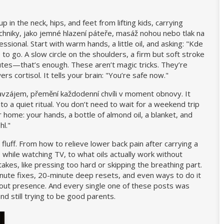
in the neck, hips, and feet from lifting kids, carrying
chniky
,
jako jemné hlazení páteře, masáž nohou nebo tlak na
sional. Start with warm hands, a little oil, and asking: "Kde
 to go. A slow circle on the shoulders, a firm but soft stroke
nutes—that’s enough. These aren’t magic tricks. They’re
ers cortisol. It tells your brain: "You’re safe now."
navzájem, přemění každodenní chvíli v moment obnovy
. It
to a quiet ritual. You don’t need to wait for a weekend trip
 home: your hands, a bottle of almond oil, a blanket, and
l."
luff. From how to relieve lower back pain after carrying a
while watching TV, to what oils actually work without
kes, like pressing too hard or skipping the breathing part.
inute fixes, 20-minute deep resets, and even ways to do it
 about presence. And every single one of these posts was
d still trying to be good parents.