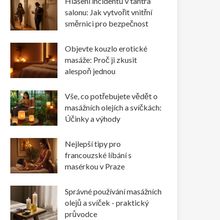
Hlášení incidentů v tantra
salonu: Jak vytvořit vnitřní
směrnici pro bezpečnost
Objevte kouzlo erotické
masáže: Proč ji zkusit
alespoň jednou
Vše, co potřebujete vědět o
masážních olejích a svíčkách:
Účinky a výhody
Nejlepší tipy pro
francouzské líbání s
masérkou v Praze
Správné používání masážních
olejů a svíček - praktický
průvodce