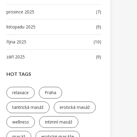
prosince 2025
(7)
listopadu 2025
(9)
října 2025
(10)
září 2025
(9)
HOT TAGS
relaxace
Praha
tantrická masáž
erotická masáž
wellness
intimní masáž
masáž
erotické masáže