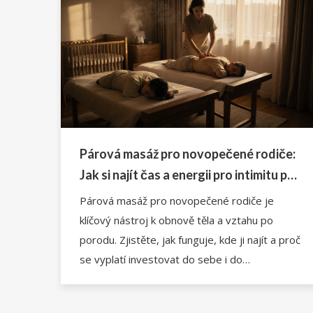
Párová masáž pro novopečené rodiče:
Jak si najít čas a energii pro intimitu po
porodu
Párová masáž pro novopečené rodiče je
klíčový nástroj k obnově těla a vztahu po
porodu. Zjistěte, jak funguje, kde ji najít a proč
se vyplatí investovat do sebe i do
partnerského vztahu.