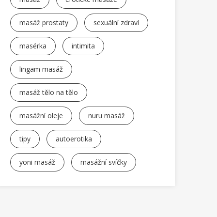
masáž prostaty
sexuální zdraví
masérka
intimita
lingam masáž
masáž tělo na tělo
masážní oleje
nuru masáž
tipy
autoerotika
yoni masáž
masážní svíčky