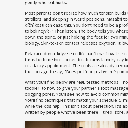
gently where it hurts.
Most parents don't realize how much tension builds up 
strollers, and sleeping in weird positions.
Masážní te
klíční kosti
can ease this. You don't need to be a profes
to bolí nejvíc?" Then listen. The body tells you where
down the spine, or just holding the feet for two mi
biology. Skin-to-skin contact releases oxytocin. It low
Relaxace doma
,
když se rodiče naučí masírovat se 
turns bedtime into connection. It turns laundry day in
or a fancy appointment. The tools are already in your
the courage to say, "Dnes potřebuju, abys mě pomoh
What you’ll find below are real, tested methods—no f
toddler, to how to give your partner a foot massage 
clogging pores. You’ll see how to avoid common mista
You’ll find techniques that match your schedule: 5-m
while the kids nap. This isn’t about perfection. It’s
written by people who’ve been there—tired, sore, an