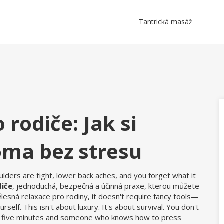
Tantrická masáž
rodiče: Jak si
oma bez stresu
lders are tight, lower back aches, and you forget what it
diče
,
jednoduchá, bezpečná a účinná praxe, kterou můžete
ělesná relaxace pro rodiny
, it doesn't require fancy tools—
urself.
This isn't about luxury. It's about survival. You don't
d five minutes and someone who knows how to press