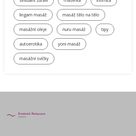
sexuální zdraví
masérka
intimita
lingam masáž
masáž tělo na tělo
masážní oleje
nuru masáž
tipy
autoerotika
yoni masáž
masážní svíčky