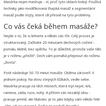
Masérka nejen masíruje - ví, proč tyto oblasti bolejí. Používá
techniky jako modifikovaná thajská masáž a segmentární
masáž podle Vojty, které cílí přesně na tyto problémy.
Co vás čeká během masáže?
Nejde o to, že si lehnete a někdo vás tře. Celý proces je
strukturovaný. Začínáte 20 minutami dechových cvičení -
pomalu, klidně, bez spěchu. To je důležité, protože vaše tělo
je v režimu „přežití“. Dech vám pomáhá přepnout do režimu
„života“.
Poté následuje 50-70 minut masáže. Oběma zároveň. V
jednom pokoji. Na dvou stejných lůžkách, vedle sebe.
Masérka pracuje na těch místech, která trpí nejvíc: krk,
ramena, záda, ruce, nohy. A přitom vás nezabíjí silou -
pracuje jemně, ale hluboko. Je to jako kdyby vám někdo řekl:
„Vím, jak jsi unavená. Teď si to necháš dovolit.“