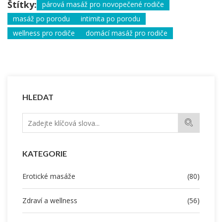
Štítky:
párová masáž pro novopečené rodiče
masáž po porodu
intimita po porodu
wellness pro rodiče
domácí masáž pro rodiče
HLEDAT
KATEGORIE
Erotické masáže
(80)
Zdraví a wellness
(56)