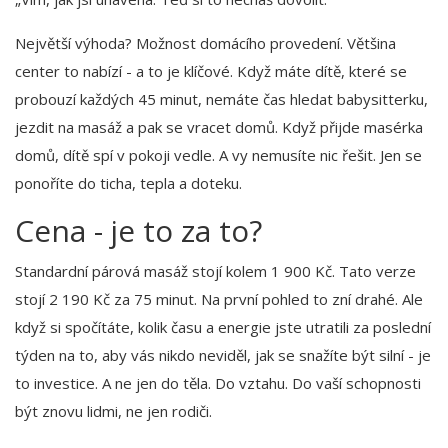
Největší výhoda? Možnost domácího provedení. Většina
center to nabízí - a to je klíčové. Když máte dítě, které se
probouzí každých 45 minut, nemáte čas hledat babysitterku,
jezdit na masáž a pak se vracet domů. Když přijde masérka
domů, dítě spí v pokoji vedle. A vy nemusíte nic řešit. Jen se
ponoříte do ticha, tepla a doteku.
Cena - je to za to?
Standardní párová masáž stojí kolem 1 900 Kč. Tato verze
stojí 2 190 Kč za 75 minut. Na první pohled to zní drahé. Ale
když si spočítáte, kolik času a energie jste utratili za poslední
týden na to, aby vás nikdo neviděl, jak se snažíte být silní - je
to investice. A ne jen do těla. Do vztahu. Do vaší schopnosti
být znovu lidmi, ne jen rodiči.