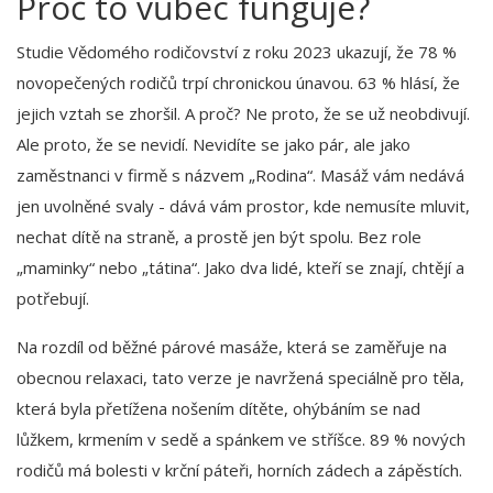
Proč to vůbec funguje?
Studie Vědomého rodičovství z roku 2023 ukazují, že 78 %
novopečených rodičů trpí chronickou únavou. 63 % hlásí, že
jejich vztah se zhoršil. A proč? Ne proto, že se už neobdivují.
Ale proto, že se nevidí. Nevidíte se jako pár, ale jako
zaměstnanci v firmě s názvem „Rodina“. Masáž vám nedává
jen uvolněné svaly - dává vám prostor, kde nemusíte mluvit,
nechat dítě na straně, a prostě jen být spolu. Bez role
„maminky“ nebo „tátina“. Jako dva lidé, kteří se znají, chtějí a
potřebují.
Na rozdíl od běžné párové masáže, která se zaměřuje na
obecnou relaxaci, tato verze je navržená speciálně pro těla,
která byla přetížena nošením dítěte, ohýbáním se nad
lůžkem, krmením v sedě a spánkem ve stříšce. 89 % nových
rodičů má bolesti v krční páteři, horních zádech a zápěstích.