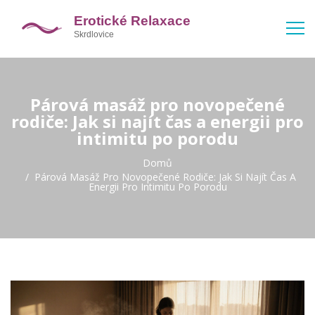
Párová masáž pro novopečené
rodiče: Jak si najít čas a energii pro
intimitu po porodu
Domů
Párová Masáž Pro Novopečené Rodiče: Jak Si Najít Čas A
Energii Pro Intimitu Po Porodu