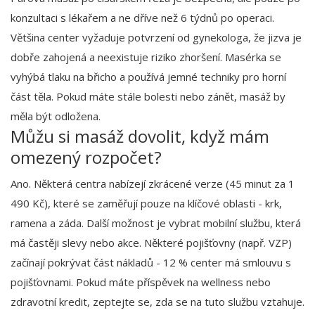
konzultaci s lékařem a ne dříve než 6 týdnů po operaci.
Většina center vyžaduje potvrzení od gynekologa, že jizva je
dobře zahojená a neexistuje riziko zhoršení. Masérka se
vyhýbá tlaku na břicho a používá jemné techniky pro horní
část těla. Pokud máte stále bolesti nebo zánět, masáž by
měla být odložena.
Můžu si masáž dovolit, když mám
omezený rozpočet?
Ano. Některá centra nabízejí zkrácené verze (45 minut za 1
490 Kč), které se zaměřují pouze na klíčové oblasti - krk,
ramena a záda. Další možnost je vybrat mobilní službu, která
má častěji slevy nebo akce. Některé pojišťovny (např. VZP)
začínají pokrývat část nákladů - 12 % center má smlouvu s
pojišťovnami. Pokud máte příspěvek na wellness nebo
zdravotní kredit, zeptejte se, zda se na tuto službu vztahuje.