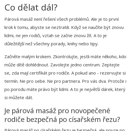
Co dělat dál?
Párová masáž není řešení všech problémů. Ale je to první
krok k tomu, abyste se neztratili. Když se naučíte být znovu
lidmi, ne jen rodiči, vztah se začne znovu žít. A to je
důležitější než všechny porady, knihy nebo tipy.
Začněte malým krokem. Zkontrolujte, jestli máte někoho, kdo
může dítě dohlédnout. Zavolejte jedno centrum. Zeptejte
se, zda mají certifikát pro rodiče. A pokud ano - rezervujte si
termín. Ne pro sebe. Ne pro partnera. Pro vás dva. Protože i
po porodu máte právo být lidmi. A to je největší dárek, který
si můžete dát.
Je párová masáž pro novopečené
rodiče bezpečná po císařském řezu?
Párová masáž po císařském řezu je bezpečná, ale pouze po