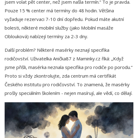
jsem volat pět center, než jsem našla termín.“ To je pravda.
Pouze 15 % center má termíny do 48 hodin. Většina
vyžaduje rezervaci 7-10 dní dopředu. Pokud máte akutní
bolesti, některé mobilní služby (jako Mobilní masáže
Oblouková) nabízejí termíny za 2-3 dny.
Další problém? Některé masérky neznají specifika
rodičovství. Uživatelka Anička87 z Maminky.cz říká: „Když
jsme přišli, masérka neznala specifika pro rodiče po porodu.“
Proto si vždy zkontrolujte, zda centrum má certifikát
Českého institutu pro rodičovství. To znamená, že masérky
prošly speciálním školením - nejen masírují, ale vědí, co dělají.