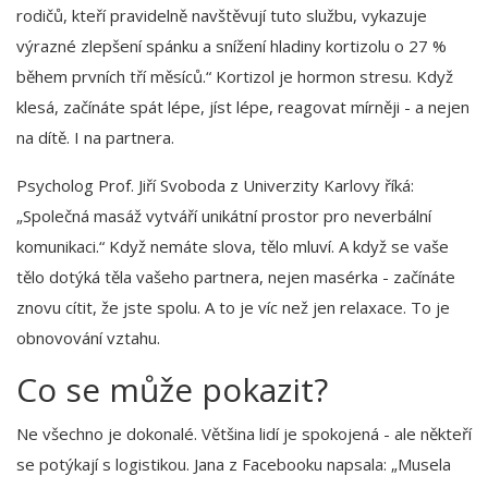
rodičů, kteří pravidelně navštěvují tuto službu, vykazuje
výrazné zlepšení spánku a snížení hladiny kortizolu o 27 %
během prvních tří měsíců.“ Kortizol je hormon stresu. Když
klesá, začínáte spát lépe, jíst lépe, reagovat mírněji - a nejen
na dítě. I na partnera.
Psycholog Prof. Jiří Svoboda z Univerzity Karlovy říká:
„Společná masáž vytváří unikátní prostor pro neverbální
komunikaci.“ Když nemáte slova, tělo mluví. A když se vaše
tělo dotýká těla vašeho partnera, nejen masérka - začínáte
znovu cítit, že jste spolu. A to je víc než jen relaxace. To je
obnovování vztahu.
Co se může pokazit?
Ne všechno je dokonalé. Většina lidí je spokojená - ale někteří
se potýkají s logistikou. Jana z Facebooku napsala: „Musela