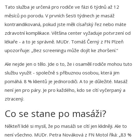
Tato služba je určená pro rodiče ve fázi 6 týdnů až 12
měsíců po porodu. V prvních šesti týdnech je masáž
kontraindikovaná, pokud jste měli císařský řez nebo máte
zdravotní komplikace. Většina center vyžaduje potvrzení od
lékaře - a to je správně. MUDr. Tomáš Černý z FN Plzeň
upozorňuje: „Bez screeningu může dojít ke zhoršení.“
Ale nejde jen o tělo. Jde o to, že i osamělí rodiče mohou tuto
službu využít - společně s příbuznou osobou, která jim
pomáhá. 8 % klientů je jednorodiči. A to je důležité. Masáž
není jen pro páry. Je pro každého, kdo se cítí vyčerpaný a
ztracený.
Co se stane po masáži?
Někteří lidé si myslí, že po masáži se cítí jen klidněji. Ale to
není všechno. MUDr. Petra Nováková z FN Motol říká: „83 %