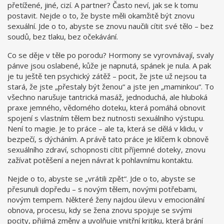
přetížené, jiné, cizí. A partner? Často neví, jak se k tomu
postavit. Nejde o to, že byste měli okamžitě být znovu
sexuální. Jde o to, abyste se znovu naučili cítit své tělo – bez
soudů, bez tlaku, bez očekávání.
Co se děje v těle po porodu? Hormony se vyrovnávají, svaly
pánve jsou oslabené, kůže je napnutá, spánek je nula. A pak
je tu ještě ten psychický zátěž – pocit, že jste už nejsou ta
stará, že jste „přestaly být ženou“ a jste jen „maminkou“. To
všechno narušuje
tantrická masáž
,
jednoduchá, ale hluboká
praxe jemného, vědomého doteku, která pomáhá obnovit
spojení s vlastním tělem bez nutnosti sexuálního výstupu
.
Není to magie. Je to práce – ale ta, která se dělá v klidu, v
bezpečí, s dýcháním. A právě tato práce je klíčem k obnově
sexuálního zdraví
,
schopnosti cítit příjemné doteky, znovu
zažívat potěšení a nejen návrat k pohlavnímu kontaktu
.
Nejde o to, abyste se „vrátili zpět“. Jde o to, abyste se
přesunuli dopředu – s novým tělem, novými potřebami,
novým tempem. Některé ženy najdou úlevu v
emocionální
obnova
,
procesu, kdy se žena znovu spojuje se svými
pocity, přijímá změny a uvolňuje vnitřní kritiku, která brání