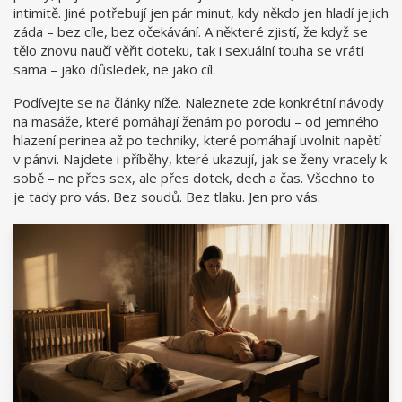
intimitě
. Jiné potřebují jen pár minut, kdy někdo jen hladí jejich
záda – bez cíle, bez očekávání. A některé zjistí, že když se
tělo znovu naučí věřit doteku, tak i sexuální touha se vrátí
sama – jako důsledek, ne jako cíl.
Podívejte se na články níže. Naleznete zde konkrétní návody
na masáže, které pomáhají ženám po porodu – od jemného
hlazení perinea až po techniky, které pomáhají uvolnit napětí
v pánvi. Najdete i příběhy, které ukazují, jak se ženy vracely k
sobě – ne přes sex, ale přes dotek, dech a čas. Všechno to
je tady pro vás. Bez soudů. Bez tlaku. Jen pro vás.