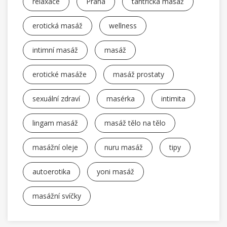
relaxace
Praha
tantrická masáž
erotická masáž
wellness
intimní masáž
masáž
erotické masáže
masáž prostaty
sexuální zdraví
masérka
intimita
lingam masáž
masáž tělo na tělo
masážní oleje
nuru masáž
tipy
autoerotika
yoni masáž
masážní svíčky