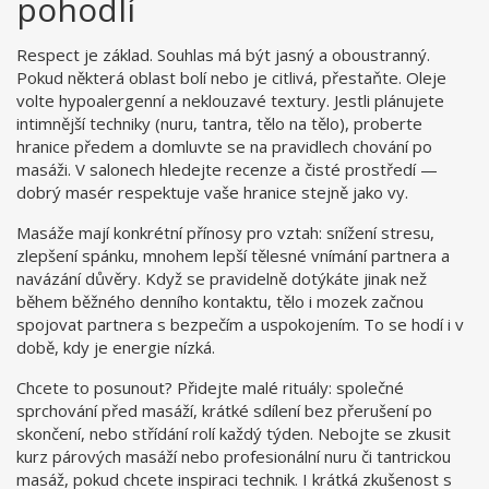
pohodlí
Respect je základ. Souhlas má být jasný a oboustranný.
Pokud některá oblast bolí nebo je citlivá, přestaňte. Oleje
volte hypoalergenní a neklouzavé textury. Jestli plánujete
intimnější techniky (nuru, tantra, tělo na tělo), proberte
hranice předem a domluvte se na pravidlech chování po
masáži. V salonech hledejte recenze a čisté prostředí —
dobrý masér respektuje vaše hranice stejně jako vy.
Masáže mají konkrétní přínosy pro vztah: snížení stresu,
zlepšení spánku, mnohem lepší tělesné vnímání partnera a
navázání důvěry. Když se pravidelně dotýkáte jinak než
během běžného denního kontaktu, tělo i mozek začnou
spojovat partnera s bezpečím a uspokojením. To se hodí i v
době, kdy je energie nízká.
Chcete to posunout? Přidejte malé rituály: společné
sprchování před masáží, krátké sdílení bez přerušení po
skončení, nebo střídání rolí každý týden. Nebojte se zkusit
kurz párových masáží nebo profesionální nuru či tantrickou
masáž, pokud chcete inspiraci technik. I krátká zkušenost s