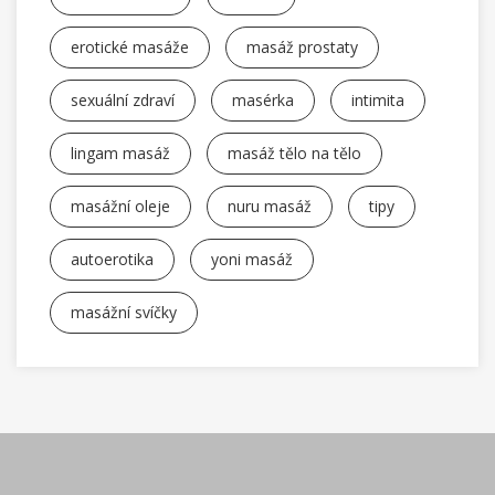
erotické masáže
masáž prostaty
sexuální zdraví
masérka
intimita
lingam masáž
masáž tělo na tělo
masážní oleje
nuru masáž
tipy
autoerotika
yoni masáž
masážní svíčky