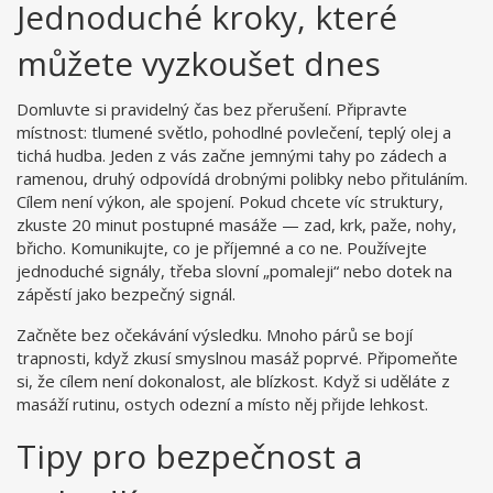
Jednoduché kroky, které
můžete vyzkoušet dnes
Domluvte si pravidelný čas bez přerušení. Připravte
místnost: tlumené světlo, pohodlné povlečení, teplý olej a
tichá hudba. Jeden z vás začne jemnými tahy po zádech a
ramenou, druhý odpovídá drobnými polibky nebo přituláním.
Cílem není výkon, ale spojení. Pokud chcete víc struktury,
zkuste 20 minut postupné masáže — zad, krk, paže, nohy,
břicho. Komunikujte, co je příjemné a co ne. Používejte
jednoduché signály, třeba slovní „pomaleji“ nebo dotek na
zápěstí jako bezpečný signál.
Začněte bez očekávání výsledku. Mnoho párů se bojí
trapnosti, když zkusí smyslnou masáž poprvé. Připomeňte
si, že cílem není dokonalost, ale blízkost. Když si uděláte z
masáží rutinu, ostych odezní a místo něj přijde lehkost.
Tipy pro bezpečnost a