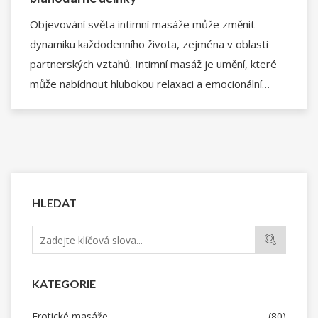
Objevování světa intimní masáže může změnit
dynamiku každodenního života, zejména v oblasti
partnerských vztahů. Intimní masáž je umění, které
může nabídnout hlubokou relaxaci a emocionální
propojení, čímž posiluje vzájemnou důvěru a
komunikaci. Je to o objevování nových úrovní intimity
a zlepšování empatie mezi partnery. Zároveň
poskytuje příležitost se naučit naslouchat potřebám
svého těla a lépe jim porozumět. Tento článek vám
pomůže proniknout do tajemství této specifické
HLEDAT
formy masáže a podělí se o praktické tipy pro
domácí použití.
KATEGORIE
Erotické masáže
(80)