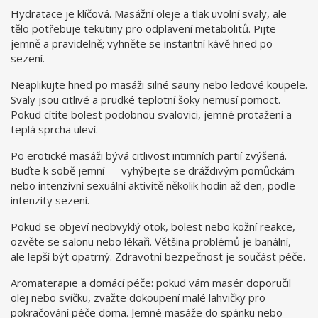
Hydratace je klíčová. Masážní oleje a tlak uvolní svaly, ale
tělo potřebuje tekutiny pro odplavení metabolitů. Pijte
jemně a pravidelně; vyhněte se instantní kávě hned po
sezení.
Neaplikujte hned po masáži silné sauny nebo ledové koupele.
Svaly jsou citlivé a prudké teplotní šoky nemusí pomoct.
Pokud cítíte bolest podobnou svalovici, jemné protažení a
teplá sprcha uleví.
Po erotické masáži bývá citlivost intimních partií zvýšená.
Buďte k sobě jemní — vyhýbejte se dráždivým pomůckám
nebo intenzivní sexuální aktivitě několik hodin až den, podle
intenzity sezení.
Pokud se objeví neobvyklý otok, bolest nebo kožní reakce,
ozvěte se salonu nebo lékaři. Většina problémů je banální,
ale lepší být opatrný. Zdravotní bezpečnost je součást péče.
Aromaterapie a domácí péče: pokud vám masér doporučil
olej nebo svíčku, zvažte dokoupení malé lahvičky pro
pokračování péče doma. Jemné masáže do spánku nebo