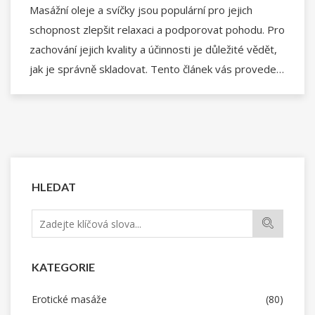
Masážní oleje a svíčky jsou populární pro jejich
schopnost zlepšit relaxaci a podporovat pohodu. Pro
zachování jejich kvality a účinnosti je důležité vědět,
jak je správně skladovat. Tento článek vás provede
základními kroky a tipy pro skladování, včetně
optimálních teplot, vlhkosti a ochrany před světlem.
Naučíte se, jak se vyhnout chybám, které by mohly
ovlivnit jejich vůni a účinnost.
HLEDAT
KATEGORIE
Erotické masáže
(80)