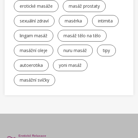
erotické masáže
masáž prostaty
sexuální zdraví
masérka
intimita
lingam masáž
masáž tělo na tělo
masážní oleje
nuru masáž
tipy
autoerotika
yoni masáž
masážní svíčky