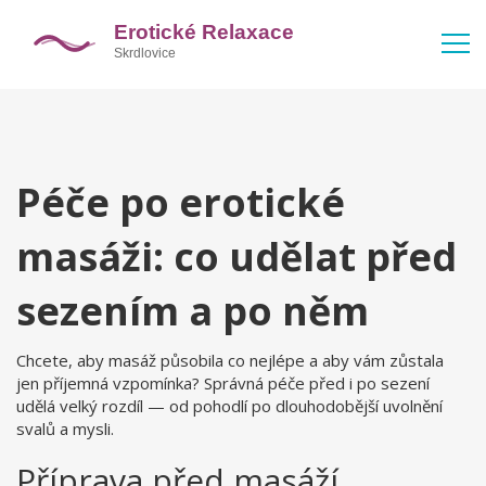
Péče po erotické
masáži: co udělat před
sezením a po něm
Chcete, aby masáž působila co nejlépe a aby vám zůstala
jen příjemná vzpomínka? Správná péče před i po sezení
udělá velký rozdíl — od pohodlí po dlouhodobější uvolnění
svalů a mysli.
Příprava před masáží