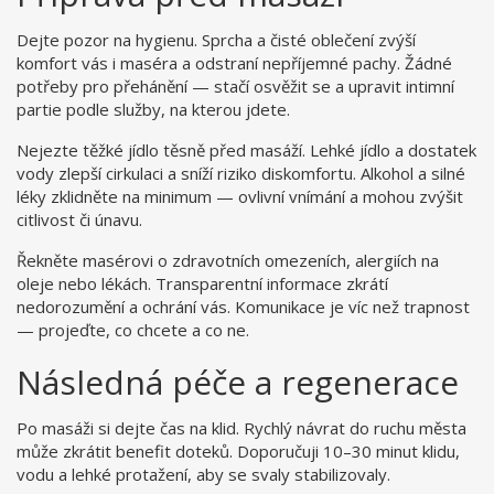
Dejte pozor na hygienu. Sprcha a čisté oblečení zvýší
komfort vás i maséra a odstraní nepříjemné pachy. Žádné
potřeby pro přehánění — stačí osvěžit se a upravit intimní
partie podle služby, na kterou jdete.
Nejezte těžké jídlo těsně před masáží. Lehké jídlo a dostatek
vody zlepší cirkulaci a sníží riziko diskomfortu. Alkohol a silné
léky zklidněte na minimum — ovlivní vnímání a mohou zvýšit
citlivost či únavu.
Řekněte masérovi o zdravotních omezeních, alergiích na
oleje nebo lékách. Transparentní informace zkrátí
nedorozumění a ochrání vás. Komunikace je víc než trapnost
— projeďte, co chcete a co ne.
Následná péče a regenerace
Po masáži si dejte čas na klid. Rychlý návrat do ruchu města
může zkrátit benefit doteků. Doporučuji 10–30 minut klidu,
vodu a lehké protažení, aby se svaly stabilizovaly.