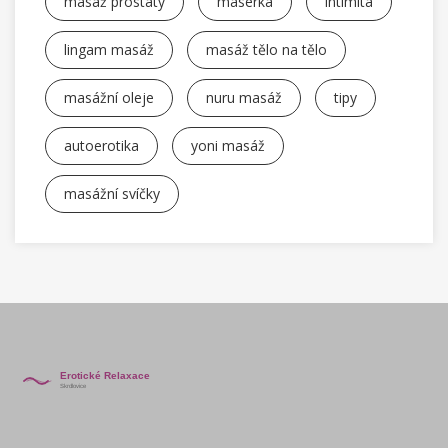
masáž prostaty
masérka
intimita
lingam masáž
masáž tělo na tělo
masážní oleje
nuru masáž
tipy
autoerotika
yoni masáž
masážní svíčky