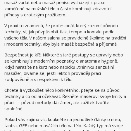
masáž varlat nebo masáž penisu vycházejí z praxe
zaměřené na mužské tělo a často kombinují zdravotní
přínosy s erotickým prožitkem.
V praxi to znamená, že profesionál, který rozumí původu
techniky, ví, jak přizpůsobit tlak, tempo a kontakt podle
vašeho těla. V našem salonu se pravidelně školíme na tradiční
i moderní techniky, aby byla masáž bezpečná a příjemná.
Bezpečnost je klíč. Některé staré postupy se upravily nebo
se kombinují s moderními poznatky o anatomii a hygieně.
Když narazíte na kurz nebo nabídku „tréninku senzuální
masáže“, díváme se, jestli lektoři provádějí práci
zodpovědně a s respektem k tělu.
Chcete-li vyzkoušet něco konkrétního, ptejte se na původ
techniky a co od ní očekávat. Řekněte masérovi svoje limity a
přání — původ metody dá rámec, ale zážitek tvoříte
společně.
Pokud vás zajímá víc, koukněte na jednotlivé články o nuru,
tantra, GFE nebo masážích tělo na tělo. Každý typ má svoje