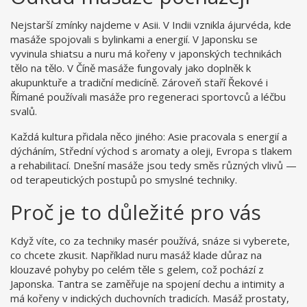
Nejstarší zmínky najdeme v Asii. V Indii vznikla ájurvéda, kde
masáže spojovali s bylinkami a energií. V Japonsku se
vyvinula shiatsu a nuru má kořeny v japonských technikách
tělo na tělo. V Číně masáže fungovaly jako doplněk k
akupunktuře a tradiční medicíně. Zároveň staří Řekové i
Římané používali masáže pro regeneraci sportovců a léčbu
svalů.
Každá kultura přidala něco jiného: Asie pracovala s energií a
dýcháním, Střední východ s aromaty a oleji, Evropa s tlakem
a rehabilitací. Dnešní masáže jsou tedy směs různých vlivů —
od terapeutických postupů po smyslné techniky.
Proč je to důležité pro vás
Když víte, co za techniky masér používá, snáze si vyberete,
co chcete zkusit. Například nuru masáž klade důraz na
klouzavé pohyby po celém těle s gelem, což pochází z
Japonska. Tantra se zaměřuje na spojení dechu a intimity a
má kořeny v indických duchovních tradicích. Masáž prostaty,