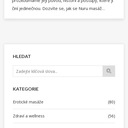
prozkoumáme její původ, historii a postupy, které ji
činí jedinečnou. Dozvíte se, jak se Nuru masáž
vyvíjela od svých počátků až po současnost a proč si
získala celosvětovou popularitu. Nabídneme také
užitečné tipy pro ty, kteří by se chtěli dozvědět více
o tomto umění a možná ji i vyzkoušet.
HLEDAT
KATEGORIE
Erotické masáže
(80)
Zdraví a wellness
(56)