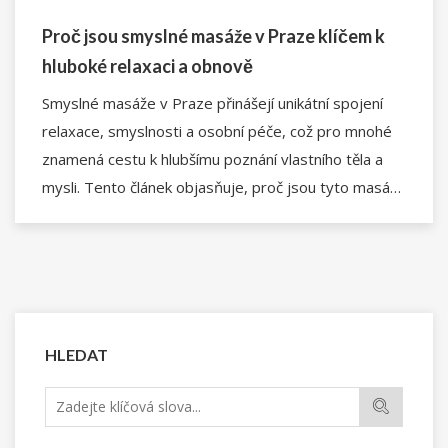
Proč jsou smyslné masáže v Praze klíčem k
hluboké relaxaci a obnově
Smyslné masáže v Praze přinášejí unikátní spojení
relaxace, smyslnosti a osobní péče, což pro mnohé
znamená cestu k hlubšímu poznání vlastního těla a
mysli. Tento článek objasňuje, proč jsou tyto masáže
tak osvěžující a proč si zasluhují pozornost. Nabízí se
zde pohled na různé typy smyslných masáží
dostupných v Praze, jejich benefity pro tělo a duši, a
jak si vybrat tu pravou pro vás. Zároveň nabízí
praktické tipy pro maximální užitek z každé návštěvy.
HLEDAT