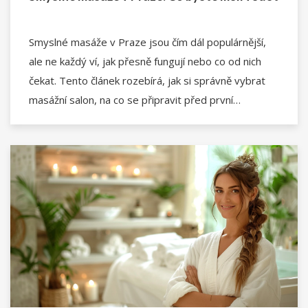
Smyslné masáže v Praze jsou čím dál populárnější,
ale ne každý ví, jak přesně fungují nebo co od nich
čekat. Tento článek rozebírá, jak si správně vybrat
masážní salon, na co se připravit před první
návštěvou a jak poznat profesionálního maséra.
Dozvíte se také, kolik masáže stojí a jak se o své
pohodlí postarat. Vše bez zbytečných řečí, jen to, co
opravdu potřebujete vědět.