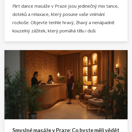
Flirt dance masáže v Praze jsou jedinečný mix tance,
doteků a relaxace, který posune vaše vnímání
rozkoše. Objevte tenhle hravý, žhavý a nenápadně
kouzelný zážitek, který pomáhá tělu i duši.
Smyslné masáže v Praze: Co byste měli vědět