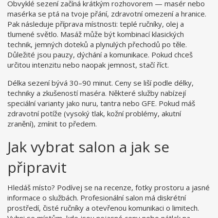
Obvyklé sezení začíná krátkým rozhovorem — masér nebo
masérka se ptá na tvoje přání, zdravotní omezení a hranice.
Pak následuje příprava místnosti: teplé ručníky, olej a
tlumené světlo. Masáž může být kombinací klasických
technik, jemných doteků a plynulých přechodů po těle.
Důležité jsou pauzy, dýchání a komunikace. Pokud chceš
určitou intenzitu nebo naopak jemnost, stačí říct.
Délka sezení bývá 30–90 minut. Ceny se liší podle délky,
techniky a zkušeností maséra. Některé služby nabízejí
speciální varianty jako nuru, tantra nebo GFE. Pokud máš
zdravotní potíže (vysoký tlak, kožní problémy, akutní
zranění), zmínit to předem.
Jak vybrat salon a jak se
připravit
Hledáš místo? Podívej se na recenze, fotky prostoru a jasné
informace o službách. Profesionální salon má diskrétní
prostředí, čisté ručníky a otevřenou komunikaci o limitech.