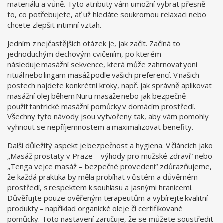
materiálu a vůně. Tyto atributy vám umožní vybrat přesně
to, co potřebujete, ať už hledáte soukromou relaxaci nebo
chcete zlepšit intimní vztah.
Jedním z nejčastějších otázek je, jak začít. Začíná to
jednoduchým dechovým cvičením, po kterém
následuje masážní sekvence, která může zahrnovat yoni
rituál nebo lingam masáž podle vašich preferencí. V našich
postech najdete konkrétní kroky, např. jak správně aplikovat
masážní olej během Nuru masáže nebo jak bezpečně
použít tantrické masážní pomůcky v domácím prostředí.
Všechny tyto návody jsou vytvořeny tak, aby vám pomohly
vyhnout se nepříjemnostem a maximalizovat benefity.
Další důležitý aspekt je bezpečnost a hygiena. V článcích jako
„Masáž prostaty v Praze – výhody pro mužské zdraví“ nebo
„Tenga vejce masáž – bezpečné provedení“ zdůrazňujeme,
že každá praktika by měla probíhat v čistém a důvěrném
prostředí, s respektem k souhlasu a jasnými hranicemi.
Důvěřujte pouze ověřeným terapeutům a vybírejte kvalitní
produkty – například organické oleje či certifikované
pomůcky. Toto nastavení zaručuje, že se můžete soustředit