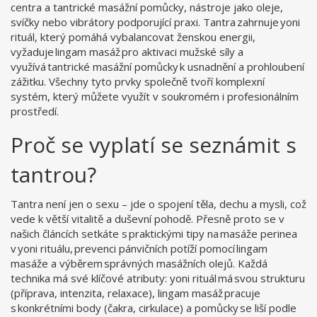
centra
a
tantrické masážní pomůcky
,
nástroje jako oleje,
svíčky nebo vibrátory podporující praxi
. Tantra zahrnuje yoni
rituál, který pomáhá vybalancovat ženskou energii,
vyžaduje lingam masáž pro aktivaci mužské síly a
využívá tantrické masážní pomůcky k usnadnění a prohloubení
zážitku. Všechny tyto prvky společně tvoří komplexní
systém, který můžete využít v soukromém i profesionálním
prostředí.
Proč se vyplatí se seznámit s
tantrou?
Tantra není jen o sexu – jde o spojení těla, dechu a mysli, což
vede k větší vitalitě a duševní pohodě. Přesně proto se v
našich článcích setkáte s praktickými tipy na masáže perinea
v yoni rituálu, prevenci pánvičních potíží pomocí lingam
masáže a výběrem správných masážních olejů. Každá
technika má své klíčové atributy: yoni rituál má svou strukturu
(příprava, intenzita, relaxace), lingam masáž pracuje
s konkrétními body (čakra, cirkulace) a pomůcky se liší podle