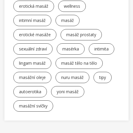
erotická masáž
wellness
intimní masáž
masáž
erotické masáže
masáž prostaty
sexuální zdraví
masérka
intimita
lingam masáž
masáž tělo na tělo
masážní oleje
nuru masáž
tipy
autoerotika
yoni masáž
masážní svíčky