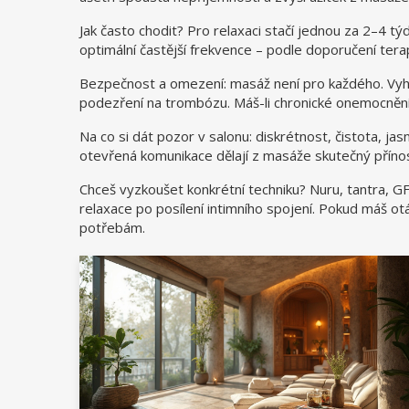
Jak často chodit? Pro relaxaci stačí jednou za 2–4 tý
optimální častější frekvence – podle doporučení tera
Bezpečnost a omezení: masáž není pro každého. Vyhn
podezření na trombózu. Máš-li chronické onemocnění,
Na co si dát pozor v salonu: diskrétnost, čistota, jas
otevřená komunikace dělají z masáže skutečný přínos
Chceš vyzkoušet konkrétní techniku? Nuru, tantra, GF
relaxace po posílení intimního spojení. Pokud máš 
potřebám.