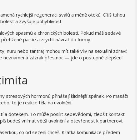
namená rychlejší regeneraci svalů a méně otoků. Cítíš tuhou
 bolest a zvyšuje pohyblivost.
 svalových spasmů a chronických bolestí. Pokud máš sedavé
přetížené partie a zrychlí návrat do formy.
y, nuru nebo tantra) mohou mít také vliv na sexuální zdraví:
To ale neznamená zázrak přes noc — jde o postupné zlepšení
timita
iny stresových hormonů přinášejí klidnější spánek. Po masáži
ebo, to je reakce těla na uvolnění.
stí a dotekem. To může posílit sebevědomí, zlepšit kontakt
spíš budeš vnímat větší uvolnění a otevřenost k partnerovi.
asérkou, co od sezení chceš. Krátká komunikace předem
.