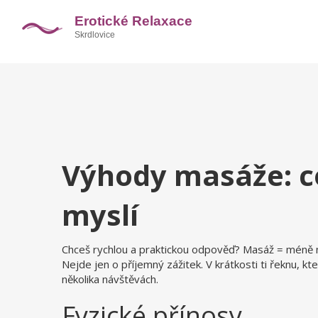
Výhody masáže: co
myslí
Chceš rychlou a praktickou odpověď? Masáž = méně napě
Nejde jen o příjemný zážitek. V krátkosti ti řeknu, k
několika návštěvách.
Fyzické přínosy