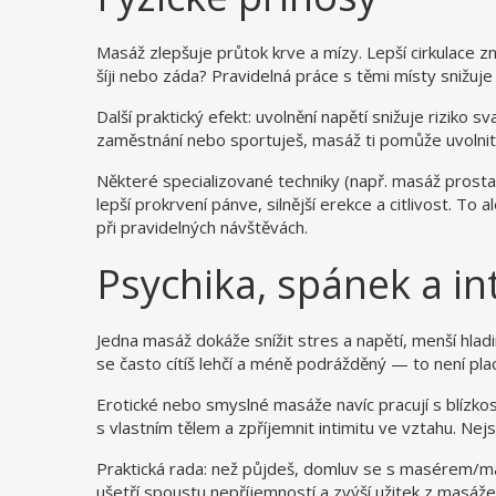
Masáž zlepšuje průtok krve a mízy. Lepší cirkulace z
šíji nebo záda? Pravidelná práce s těmi místy snižuje
Další praktický efekt: uvolnění napětí snižuje riziko
zaměstnání nebo sportuješ, masáž ti pomůže uvolnit 
Některé specializované techniky (např. masáž prostat
lepší prokrvení pánve, silnější erekce a citlivost. 
při pravidelných návštěvách.
Psychika, spánek a in
Jedna masáž dokáže snížit stres a napětí, menší hlad
se často cítíš lehčí a méně podrážděný — to není plac
Erotické nebo smyslné masáže navíc pracují s blízko
s vlastním tělem a zpříjemnit intimitu ve vztahu. Nej
Praktická rada: než půjdeš, domluv se s masérem/m
ušetří spoustu nepříjemností a zvýší užitek z masáže