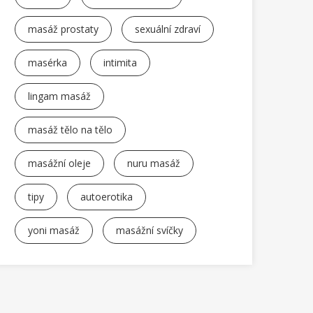
masáž prostaty
sexuální zdraví
masérka
intimita
lingam masáž
masáž tělo na tělo
masážní oleje
nuru masáž
tipy
autoerotika
yoni masáž
masážní svíčky