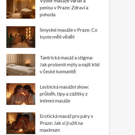
Výběr masáže varlat a
penisu v Praze: Zdraví a
pohoda
Smyslné masáže v Praze: Co
byste měli vědět
Tantrická masáž a stigma:
Jak prolomit mýty a najít klid
v české komunitě
Lesbická masážní show:
průběh, tipy a zážitky z
intimní masáže
Erotická masáž pro páry v
Praze: Jak si ji užít na
maximum