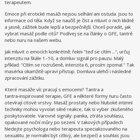
terapeutem.
Emoce při erotické masáži nejsou selhání ani ostuda. Jsou to
informace od těla. Když se naučíš je číst a mluvit o nich klidně
a jasně, zážitek bude lepší a bezpečnější. Chceš poradit, jak
vybrat masáž podle citů? Podívej se na články o GFE, tantrě
nebo nuru na našem webu.
Jak mluvit o emocích konkrétně: řekni "teď se cítím ...", určuj
intenzitu na škále 1–10, a domluv signál pro pauzu. Malý
příklad: "Cítím se rozrušeně, intenzita 6, prosím zpomal." Tak
masérka okamžitě upraví přístup. Domluva ulehčí i následné
zpracování zážitku.
Které masáže víc pracují s emocemi? Tantra a
tantra‑inspirované terapie, GFE a některé formy nuru často
otevírají citové vrstvy. Masáž prostaty nebo hluboké intimní
techniky mohou vyvolat silné reakce, tak si vyber zkušeného
poskytovatele. Varovné signály: panika, ztráta souhlasu,
opakované noční můry po sezení. V takových případech
hledejte psychologa nebo terapeuta specializovaného na
sexualitu. Je normální být citlivý, ale bezpečí a souhlas jsou