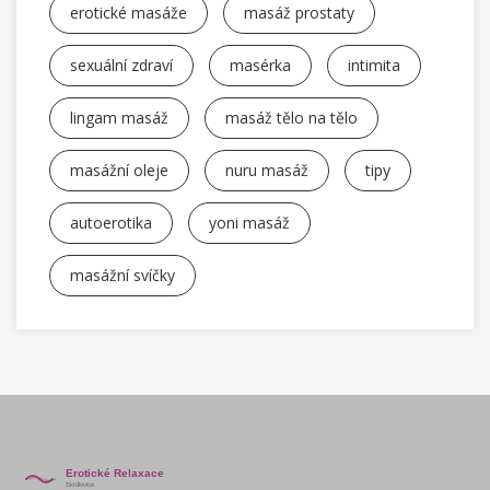
erotické masáže
masáž prostaty
sexuální zdraví
masérka
intimita
lingam masáž
masáž tělo na tělo
masážní oleje
nuru masáž
tipy
autoerotika
yoni masáž
masážní svíčky