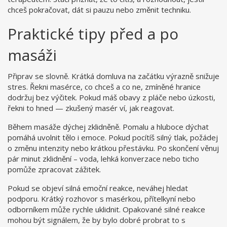
chceš pokračovat, dát si pauzu nebo změnit techniku.
Praktické tipy před a po
masáži
Připrav se slovně. Krátká domluva na začátku výrazně snižuje
stres. Řekni masérce, co chceš a co ne, zmíněné hranice
dodržuj bez výčitek. Pokud máš obavy z pláče nebo úzkosti,
řekni to hned — zkušený masér ví, jak reagovat.
Během masáže dýchej zklidněně. Pomalu a hluboce dýchat
pomáhá uvolnit tělo i emoce. Pokud pocítíš silný tlak, požádej
o změnu intenzity nebo krátkou přestávku. Po skončení věnuj
pár minut zklidnění – voda, lehká konverzace nebo ticho
pomůže zpracovat zážitek.
Pokud se objeví silná emoční reakce, neváhej hledat
podporu. Krátký rozhovor s masérkou, přítelkyní nebo
odborníkem může rychle uklidnit. Opakované silné reakce
mohou být signálem, že by bylo dobré probrat to s