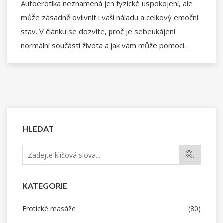
Autoerotika neznamená jen fyzické uspokojení, ale
může zásadně ovlivnit i vaši náladu a celkový emoční
stav. V článku se dozvíte, proč je sebeukájení
normální součástí života a jak vám může pomoci
zvládat stres nebo špatné dny. Najdete zde
konkrétní tipy, jak si proces užít zdravě a bezpečně a
co dělat, když na vás padne úzkost nebo smutek.
Podíváme se i na to, jak může autoerotika posílit
sebevědomí a zlepšit vztah k vlastnímu tělu.
HLEDAT
KATEGORIE
Erotické masáže
(80)