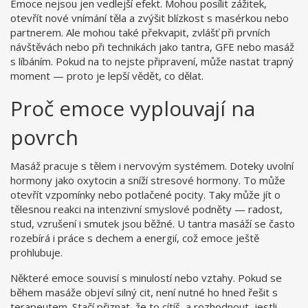
Emoce nejsou jen vedlejší efekt. Mohou posílit zážitek,
otevřít nové vnímání těla a zvýšit blízkost s masérkou nebo
partnerem. Ale mohou také překvapit, zvlášť při prvních
návštěvách nebo při technikách jako tantra, GFE nebo masáž
s líbáním. Pokud na to nejste připravení, může nastat trapný
moment — proto je lepší vědět, co dělat.
Proč emoce vyplouvají na
povrch
Masáž pracuje s tělem i nervovým systémem. Doteky uvolní
hormony jako oxytocin a sníží stresové hormony. To může
otevřít vzpomínky nebo potlačené pocity. Taky může jít o
tělesnou reakci na intenzivní smyslové podněty — radost,
stud, vzrušení i smutek jsou běžné. U tantra masáží se často
rozebírá i práce s dechem a energií, což emoce ještě
prohlubuje.
Některé emoce souvisí s minulostí nebo vztahy. Pokud se
během masáže objeví silný cit, není nutné ho hned řešit s
terapeutem. Stačí přiznat, že to cítíš, a rozhodnout, jestli