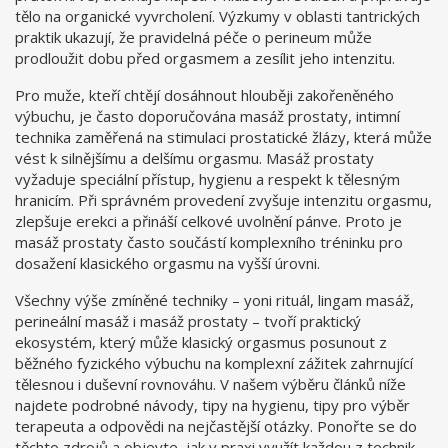
tělo na organické vyvrcholení. Výzkumy v oblasti tantrických
praktik ukazují, že pravidelná péče o perineum může
prodloužit dobu před orgasmem a zesílit jeho intenzitu.
Pro muže, kteří chtějí dosáhnout hlouběji zakořeněného
výbuchu, je často doporučována
masáž prostaty
,
intimní
technika zaměřená na stimulaci prostatické žlázy, která může
vést k silnějšímu a delšímu orgasmu
. Masáž prostaty
vyžaduje speciální přístup, hygienu a respekt k tělesným
hranicím. Při správném provedení zvyšuje intenzitu orgasmu,
zlepšuje erekci a přináší celkové uvolnění pánve. Proto je
masáž prostaty často součástí komplexního tréninku pro
dosažení klasického orgasmu na vyšší úrovni.
Všechny výše zmíněné techniky – yoni rituál, lingam masáž,
perineální masáž i masáž prostaty – tvoří praktický
ekosystém, který může klasický orgasmus posunout z
běžného fyzického výbuchu na komplexní zážitek zahrnující
tělesnou i duševní rovnováhu. V našem výběru článků níže
najdete podrobné návody, tipy na hygienu, tipy pro výběr
terapeuta a odpovědi na nejčastější otázky. Ponořte se do
těchto zdrojů a objevte, jak v praxi využít každou z technik