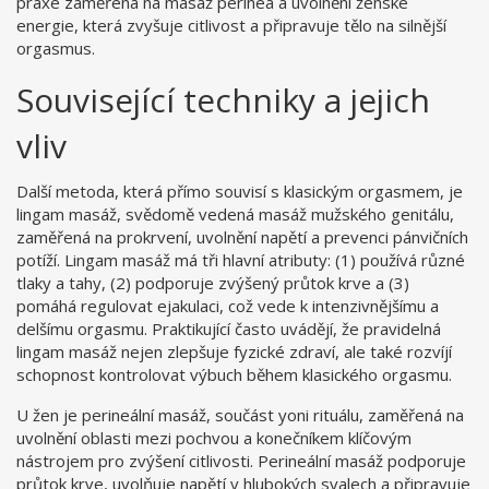
praxe zaměřená na masáž perinea a uvolnění ženské
energie
, která zvyšuje citlivost a připravuje tělo na silnější
orgasmus.
Související techniky a jejich
vliv
Další metoda, která přímo souvisí s klasickým orgasmem, je
lingam masáž
,
svědomě vedená masáž mužského genitálu,
zaměřená na prokrvení, uvolnění napětí a prevenci pánvičních
potíží
. Lingam masáž má tři hlavní atributy: (1) používá různé
tlaky a tahy, (2) podporuje zvýšený průtok krve a (3)
pomáhá regulovat ejakulaci, což vede k intenzivnějšímu a
delšímu orgasmu. Praktikující často uvádějí, že pravidelná
lingam masáž nejen zlepšuje fyzické zdraví, ale také rozvíjí
schopnost kontrolovat výbuch během klasického orgasmu.
U žen je
perineální masáž
,
součást yoni rituálu, zaměřená na
uvolnění oblasti mezi pochvou a konečníkem
klíčovým
nástrojem pro zvýšení citlivosti. Perineální masáž podporuje
průtok krve, uvolňuje napětí v hlubokých svalech a připravuje