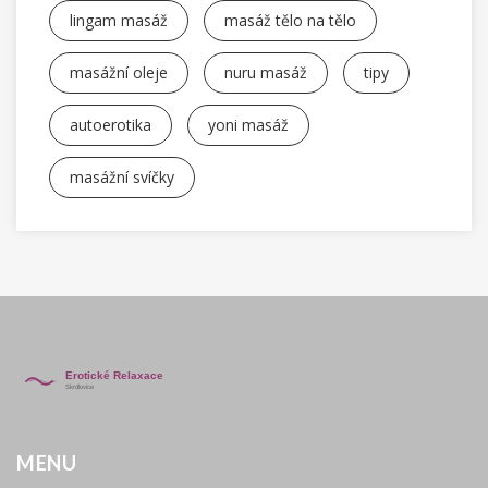
lingam masáž
masáž tělo na tělo
masážní oleje
nuru masáž
tipy
autoerotika
yoni masáž
masážní svíčky
MENU