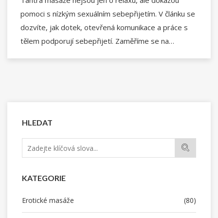
Tantra masáže nejsou jen o relaxu, ale dokážou
pomoci s nízkým sexuálním sebepřijetím. V článku se
dozvíte, jak dotek, otevřená komunikace a práce s
tělem podporují sebepřijetí. Zaměříme se na
opravdové příběhy, mýty i praktické tipy. Překvapí
vás, jak moc může taková zkušenost změnit vaše
vnímání sama sebe. Článek nabízí konkrétní návody i
zajímavé pohledy z praxe.
HLEDAT
KATEGORIE
Erotické masáže
(80)