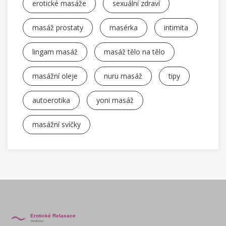
erotické masáže
sexuální zdraví
masáž prostaty
masérka
intimita
lingam masáž
masáž tělo na tělo
masážní oleje
nuru masáž
tipy
autoerotika
yoni masáž
masážní svíčky