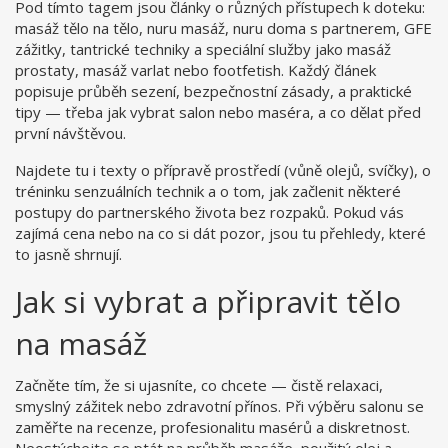
Pod tímto tagem jsou články o různých přístupech k doteku:
masáž tělo na tělo, nuru masáž, nuru doma s partnerem, GFE
zážitky, tantrické techniky a speciální služby jako masáž
prostaty, masáž varlat nebo footfetish. Každý článek
popisuje průběh sezení, bezpečnostní zásady, a praktické
tipy — třeba jak vybrat salon nebo maséra, a co dělat před
první návštěvou.
Najdete tu i texty o přípravě prostředí (vůně olejů, svíčky), o
tréninku senzuálních technik a o tom, jak začlenit některé
postupy do partnerského života bez rozpaků. Pokud vás
zajímá cena nebo na co si dát pozor, jsou tu přehledy, které
to jasně shrnují.
Jak si vybrat a připravit tělo
na masáž
Začněte tím, že si ujasníte, co chcete — čistě relaxaci,
smyslný zážitek nebo zdravotní přínos. Při výběru salonu se
zaměřte na recenze, profesionalitu masérů a diskretnost.