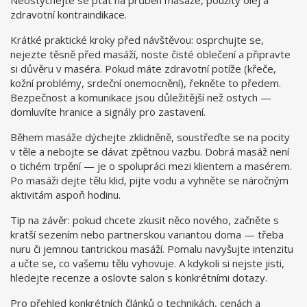
Neostýchejte se ptát na průběh masáže, použitý olej a
zdravotní kontraindikace.
Krátké praktické kroky před návštěvou: osprchujte se,
nejezte těsně před masáží, noste čisté oblečení a připravte
si důvěru v maséra. Pokud máte zdravotní potíže (křeče,
kožní problémy, srdeční onemocnění), řekněte to předem.
Bezpečnost a komunikace jsou důležitější než ostych —
domluvíte hranice a signály pro zastavení.
Během masáže dýchejte zklidněně, soustřeďte se na pocity
v těle a nebojte se dávat zpětnou vazbu. Dobrá masáž není
o tichém trpění — je o spolupráci mezi klientem a masérem.
Po masáži dejte tělu klid, pijte vodu a vyhněte se náročným
aktivitám aspoň hodinu.
Tip na závěr: pokud chcete zkusit něco nového, začněte s
kratší sezením nebo partnerskou variantou doma — třeba
nuru či jemnou tantrickou masáží. Pomalu navyšujte intenzitu
a učte se, co vašemu tělu vyhovuje. A kdykoli si nejste jisti,
hledejte recenze a oslovte salon s konkrétními dotazy.
Pro přehled konkrétních článků o technikách, cenách a